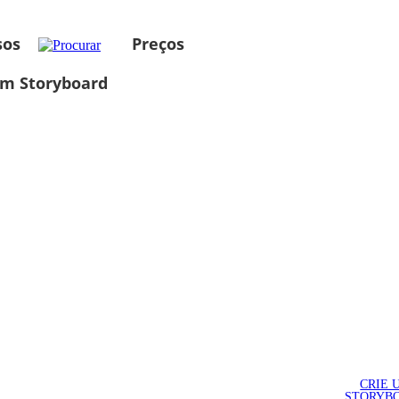
sos
Preços
um Storyboard
CRIE 
STORYB