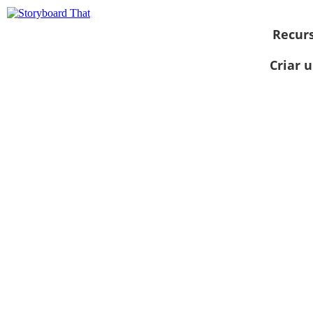
Recur
Criar 
Ver como
apresentação
de slides