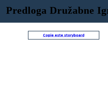
Predloga Družabne Ig
Copie este storyboard