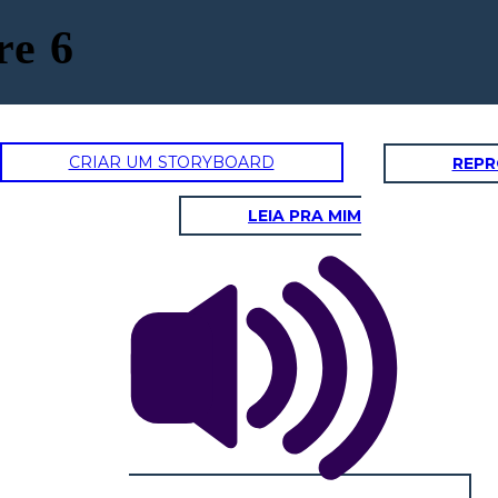
re 6
CRIAR UM STORYBOARD
REPR
LEIA PRA MIM