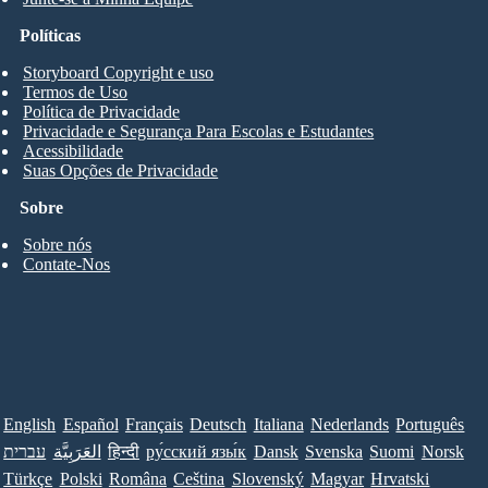
Políticas
Storyboard Copyright e uso
Termos de Uso
Política de Privacidade
Privacidade e Segurança Para Escolas e Estudantes
Acessibilidade
Suas Opções de Privacidade
Sobre
Sobre nós
Contate-Nos
English
Español
Français
Deutsch
Italiana
Nederlands
Português
עברית
العَرَبِيَّة
हिन्दी
ру́сский язы́к
Dansk
Svenska
Suomi
Norsk
Türkçe
Polski
Româna
Ceština
Slovenský
Magyar
Hrvatski