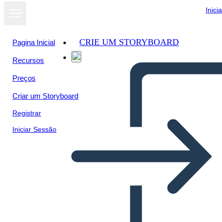
Inici
CRIE UM STORYBOARD
Pagina Inicial
Recursos
Ver como
Preços
apresentação
de slides
Criar um Storyboard
Registrar
Iniciar Sessão
Akış Şeması İnfografik 1