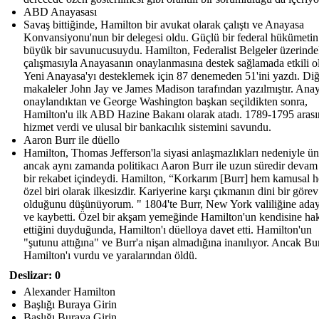
ABD Anayasası
Savaş bittiğinde, Hamilton bir avukat olarak çalıştı ve Anayasa
Konvansiyonu'nun bir delegesi oldu. Güçlü bir federal hükümetin
büyük bir savunucusuydu. Hamilton, Federalist Belgeler üzerinde
çalışmasıyla Anayasanın onaylanmasına destek sağlamada etkili o
Yeni Anayasa'yı desteklemek için 87 denemeden 51'ini yazdı. Diğ
makaleler John Jay ve James Madison tarafından yazılmıştır. Ana
onaylandıktan ve George Washington başkan seçildikten sonra,
Hamilton'u ilk ABD Hazine Bakanı olarak atadı. 1789-1795 aras
hizmet verdi ve ulusal bir bankacılık sistemini savundu.
Aaron Burr ile düello
Hamilton, Thomas Jefferson'la siyasi anlaşmazlıkları nedeniyle ü
ancak aynı zamanda politikacı Aaron Burr ile uzun süredir devam
bir rekabet içindeydi. Hamilton, “Korkarım [Burr] hem kamusal 
özel biri olarak ilkesizdir. Kariyerine karşı çıkmanın dini bir görev
olduğunu düşünüyorum. " 1804'te Burr, New York valiliğine ada
ve kaybetti. Özel bir akşam yemeğinde Hamilton'un kendisine hak
ettiğini duyduğunda, Hamilton'ı düelloya davet etti. Hamilton'un
"şutunu attığına" ve Burr'a nişan almadığına inanılıyor. Ancak Bur
Hamilton'ı vurdu ve yaralarından öldü.
Deslizar: 0
Alexander Hamilton
Başlığı Buraya Girin
Başlığı Buraya Girin