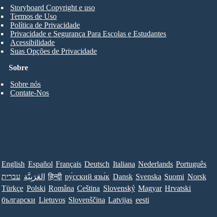
Storyboard Copyright e uso
Termos de Uso
Política de Privacidade
Privacidade e Segurança Para Escolas e Estudantes
Acessibilidade
Suas Opções de Privacidade
Sobre
Sobre nós
Contate-Nos
English
Español
Français
Deutsch
Italiana
Nederlands
Português
עברית
العَرَبِيَّة
हिन्दी
ру́сский язы́к
Dansk
Svenska
Suomi
Norsk
Türkçe
Polski
Româna
Ceština
Slovenský
Magyar
Hrvatski
български
Lietuvos
Slovenščina
Latvijas
eesti