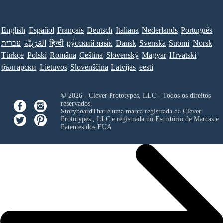
English
Español
Français
Deutsch
Italiana
Nederlands
Português
עברית
العَرَبِيَّة
हिन्दी
ру́сский язы́к
Dansk
Svenska
Suomi
Norsk
Türkçe
Polski
Româna
Ceština
Slovenský
Magyar
Hrvatski
български
Lietuvos
Slovenščina
Latvijas
eesti
© 2026 - Clever Prototypes, LLC - Todos os direitos
reservados.
StoryboardThat é uma marca registrada da
Clever
Prototypes , LLC
e registrada no Escritório de Marcas e
Patentes dos EUA