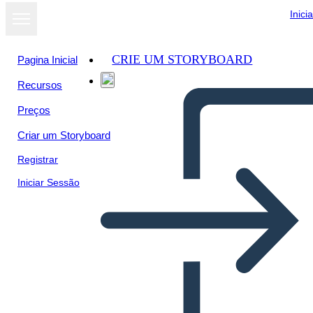
Inici
CRIE UM STORYBOARD
Pagina Inicial
Recursos
Preços
Criar um Storyboard
Registrar
Iniciar Sessão
Blog Önizleme Şablonu
600x400px