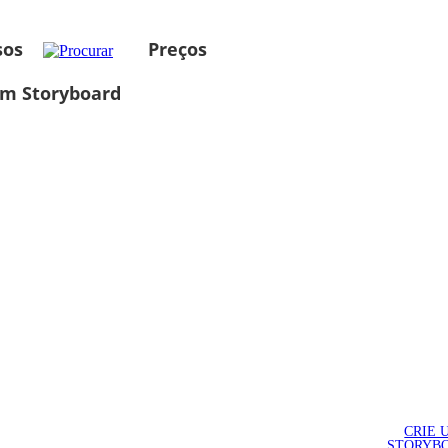
sos
Preços
um Storyboard
CRIE 
STORYB