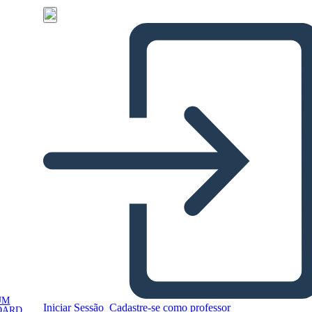
UM
Iniciar Sessão
Cadastre-se como professor
OARD