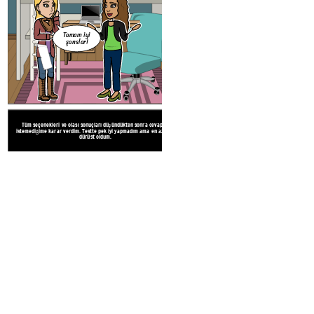
Tamam iyi
şanslar!
Tüm seçenekleri ve olası sonuçları düşündükten sonra cevapları
istemediğime karar verdim. Testte pek iyi yapmadım ama en azından
dürüst oldum.