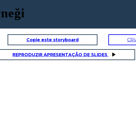
neği
Copie este storyboard
CRI
REPRODUZIR APRESENTAÇÃO DE SLIDES
Teşekkür ederim
ama sanırım
, ne
geçeceğim. Kendi
yım?
başıma nasıl
yaptığımı görmek
istiyorum.
Tamam iyi
şanslar!