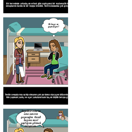
Bir keresinde arkadaşım ertesi gün yaptığımız bir matematik testinin
Testin cevaplarına sahip olmanın çok yardımcı olac
cevaplarını buldu ve bir kopya istedim. Test konusunda çok gergindim.
hile yapmak yanlış ve eğer yakalanırsam başım büy
Create your own at Storyboard That
Teşekkür ederim
ama sanırım
Oh hayır, ne
geçeceğim. Kendi
yapmalıyım?
başıma nasıl
yaptığımı görmek
istiyorum.
Tamam iyi
şanslar!
Tüm seçenekleri ve olası sonuçları düşündükte
Testin cevaplarına sahip olmanın çok yardımcı olacağını biliyordum. Ama
istemediğime karar verdim. Testte pek iyi yapm
hile yapmak yanlış ve eğer yakalanırsam başım büyük belaya girer ...
dürüst oldum.
Teşekkür ederim
ama sanırım
geçeceğim. Kendi
başıma nasıl
yaptığımı görmek
istiyorum.