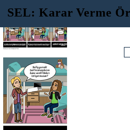
SEL: Karar Verme Ör
Teşekkür ederim
ama sanırım
Oh hayır, ne
geçeceğim. Kendi
yapmalıyım?
Sally yarınki
başıma nasıl
testin cevaplarını
yaptığımı görmek
bana verdi! Onları
istiyorum.
istiyor musun?
Tamam iyi
şanslar!
Tüm seçenekleri ve olası sonuçları düşündükten sonra cevapları
Bir keresinde arkadaşım ertesi gün yaptığımız bir matematik testinin
Testin cevaplarına sahip olmanın çok yardımcı olacağını biliyordum. Ama
istemediğime karar verdim. Testte pek iyi yapmadım ama en azından
cevaplarını buldu ve bir kopya istedim. Test konusunda çok gergindim.
hile yapmak yanlış ve eğer yakalanırsam başım büyük belaya girer ...
dürüst oldum.
Create your own at Storyboard That
Oh hayır
yapmalı
Sally yarınki
testin cevaplarını
bana verdi! Onları
istiyor musun?