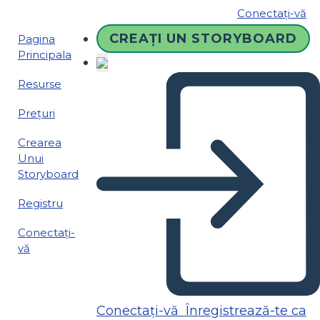
Conectați-vă
CREAȚI UN STORYBOARD
Pagina
Principala
Resurse
Prețuri
Crearea
Unui
Storyboard
Registru
Conectați-
vă
Conectați-vă
Înregistrează-te ca