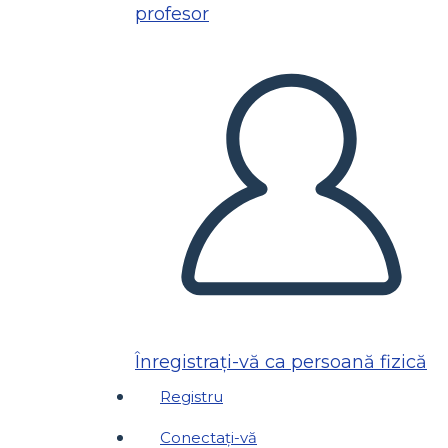
profesor
Înregistrați-vă ca persoană fizică
Registru
Conectați-vă