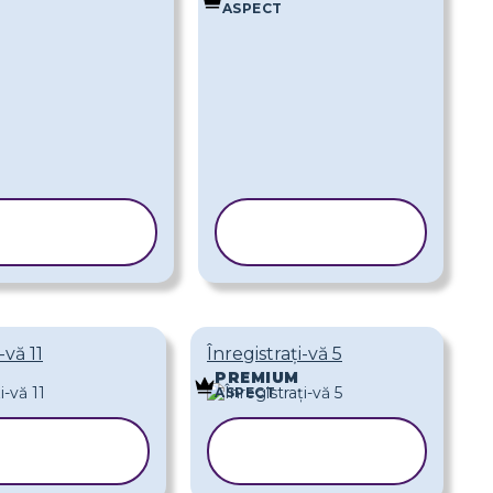
ASPECT
COPIAȚI
COPIAȚI
ABLONUL
ȘABLONUL
-vă 11
Înregistrați-vă 5
PREMIUM
ASPECT
OPIAȚI
COPIAȚI
BLONUL
ȘABLONUL