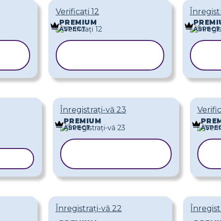
Verificați 12
Înregist
PREMIUM
PREMI
ASPECT
ASPECT
COPIAȚI
L
ȘABLONUL
Ș
Înregistrați-vă 23
Verifi
PREMIUM
PRE
ASPECT
ASPE
COPIAȚI
LONUL
ȘABLONUL
Înregistrați-vă 22
Înregist