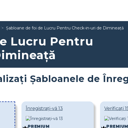
Șabloane de foi de Lucru Pentru Check-in-uri de Dimineață
de Lucru Pentru
Dimineață
lizați Șabloanele de Înre
Înregistrați-vă 13
Verificați 1
PREMIUM
PREMIU