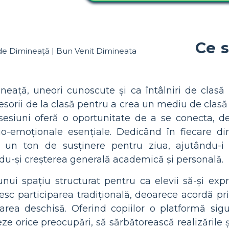
Ce 
ineață, uneori cunoscute și ca întâlniri de clasă
sorii de la clasă pentru a crea un mediu de clasă p
 sesiuni oferă o oportunitate de a se conecta,
ocio-emoționale esențiale. Dedicând în fiecare 
ili un ton de susținere pentru ziua, ajutându
du-și creșterea generală academică și personală.
nui spațiu structurat pentru ca elevii să-și exp
sc participarea tradițională, deoarece acordă pri
rea deschisă. Oferind copiilor o platformă sigu
eze orice preocupări, să sărbătorească realizări