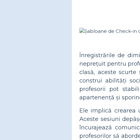
Înregistrările de dim
neprețuit pentru profe
clasă, aceste scurte
construi abilități s
profesorii pot stab
apartenență și sporin
Ele implică crearea u
Aceste sesiuni depășe
încurajează comunica
profesorilor să abord