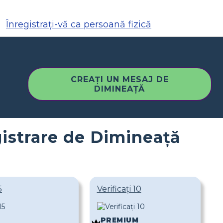
Înregistrați-vă ca persoană fizică
CREAȚI UN MESAJ DE
DIMINEAȚĂ
gistrare de Dimineață
5
Verificați 10
M
PREMIUM