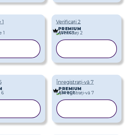
 1
Verificați 2
PREMIUM
ASPECT
OPIAȚI
COPIAȚI
BLONUL
ȘABLONUL
6
Înregistrați-vă 7
M
PREMIUM
ASPECT
COPIAȚI
COPIAȚI
ABLONUL
ȘABLONUL