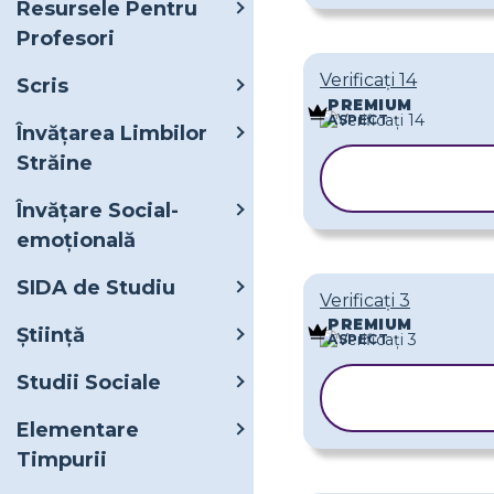
Resursele Pentru
Profesori
Verificați 14
Scris
PREMIUM
ASPECT
Învățarea Limbilor
Străine
COPIAȚI
ȘABLONUL
Învățare Social-
emoțională
SIDA de Studiu
Verificați 3
PREMIUM
Ştiinţă
ASPECT
Studii Sociale
COPIAȚI
ȘABLONU
Elementare
Timpurii