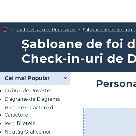
Toate Resursele Profesorilor
Șabloane de foi de Lucru
Șabloane de foi 
Check-in-uri de 
Cel mai Popular
Persona
Cuburi de Poveste
Diagrame de Diagramă
Hărți de Caractere de
Caractere
Ieșiți Biletele
Noutăți Grafice noi