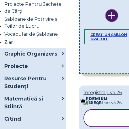
Proiecte Pentru Jachete
de Cărți
Șabloane de Potrivire a
Foilor de Lucru
Vocabular de Șabloane
CREAȚI UN ȘABLON
GRATUIT
Ziar
Graphic Organizers
Proiecte
Resurse Pentru
Studenți
Înregistrați-vă 26
Matematică și
PREMIUM
ASPECT
Știință
COPIAȚI
Citind
ȘABLONU