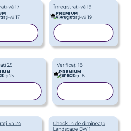
rați-vă 17
Înregistrați-vă 19
UM
PREMIUM
ASPECT
COPIAȚI
COPIAȚI
ABLONUL
ȘABLONUL
cați 25
Verificați 18
MIUM
PREMIUM
CT
ASPECT
COPIAȚI
COPIAȚI
ȘABLONUL
ȘABLONUL
rați-vă 24
Check-in de dimineață
Landscape BW 1