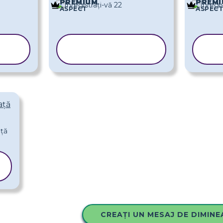
PREMIUM
PREMI
ASPECT
ASPECT
COPIAȚI
L
ȘABLONUL
Ș
ață
CREAȚI UN MESAJ DE DIMINE