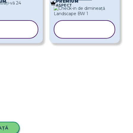
UM
PREMIUM
ASPECT
COPIAȚI
COPIAȚI
ABLONUL
ȘABLONUL
AȚĂ