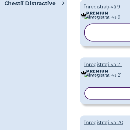
Chestii Distractive
Înregistrați-vă 9
PREMIUM
ASPECT
COPIAȚI
ȘABLONU
Înregistrați-vă 21
PREMIUM
ASPECT
COPIAȚI ȘAB
Înregistrați-vă 20