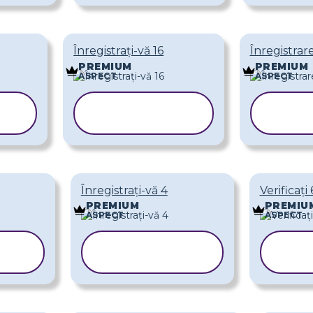
Înregistrați-vă 16
Înregistrare
PREMIUM
PREMIUM
ASPECT
ASPECT
COPIAȚI
C
ȘABLONUL
ȘA
Înregistrați-vă 4
Verificați 
PREMIUM
PREMIU
ASPECT
ASPECT
COPIAȚI
L
ȘABLONUL
Ș