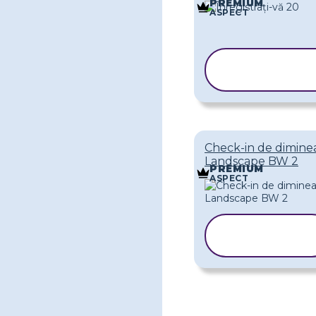
PREMIUM
ASPECT
COPIAȚI
ȘABLONU
Check-in de dimine
Landscape BW 2
PREMIUM
ASPECT
COPIAȚI
ȘABLONUL