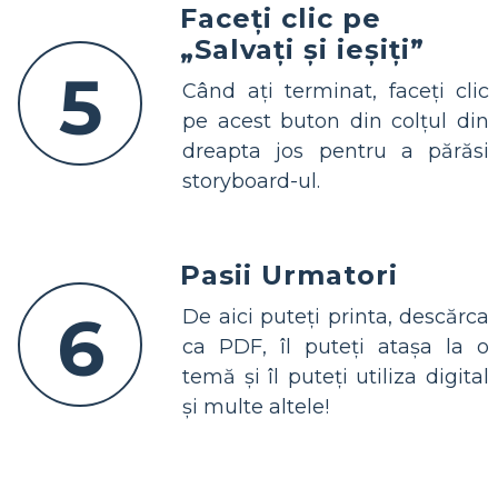
Faceți clic pe
„Salvați și ieșiți”
5
Când ați terminat, faceți clic
pe acest buton din colțul din
dreapta jos pentru a părăsi
storyboard-ul.
Pasii Urmatori
6
De aici puteți printa, descărca
ca PDF, îl puteți atașa la o
temă și îl puteți utiliza digital
și multe altele!