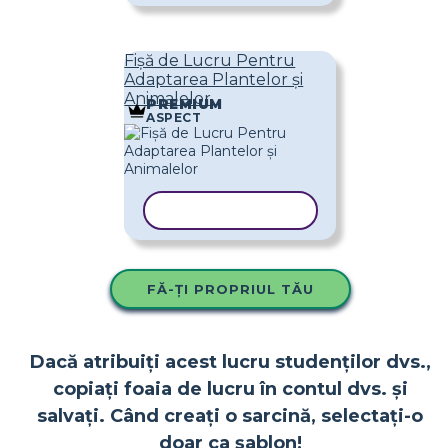
Fișă de Lucru Pentru
Adaptarea Plantelor și
Animalelor
PREMIUM
ASPECT
COPIAȚI ȘABLONUL
FĂ-ȚI PROPRIUL TĂU
Dacă atribuiți acest lucru studenților dvs.,
copiați foaia de lucru în contul dvs. și
salvați. Când creați o sarcină, selectați-o
doar ca șablon!