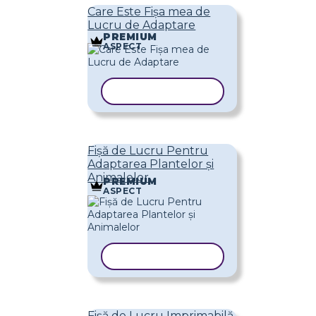
Care Este Fișa mea de
Lucru de Adaptare
PREMIUM
ASPECT
COPIAȚI ȘABLONUL
Fișă de Lucru Pentru
Adaptarea Plantelor și
Animalelor
PREMIUM
ASPECT
COPIAȚI ȘABLONUL
Fișă de Lucru Imprimabilă