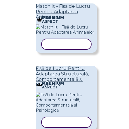
Match It - Fișă de Lucru
Pentru Adaptarea
Animalelor
PREMIUM
ASPECT
COPIAȚI ȘABLONUL
Fișă de Lucru Pentru
Adaptarea Structurală,
Comportamentală și
PREMIUM
Psihologică
ASPECT
COPIAȚI ȘABLONUL