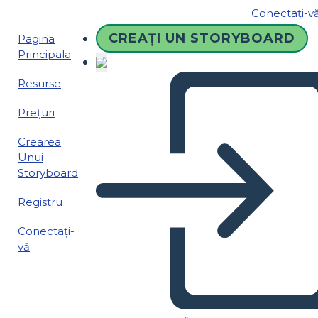
Conectați-v
CREAȚI UN STORYBOARD
Pagina
Principala
Resurse
Prețuri
Crearea
Unui
Storyboard
Registru
Conectați-
vă