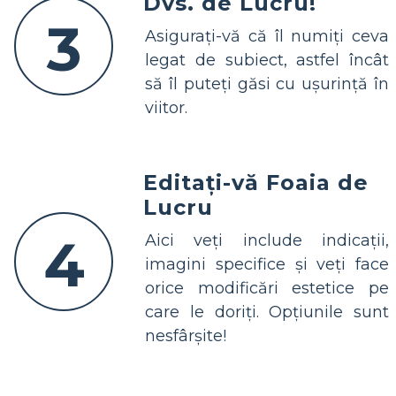
Dvs. de Lucru!
3
Asigurați-vă că îl numiți ceva
legat de subiect, astfel încât
să îl puteți găsi cu ușurință în
viitor.
Editați-vă Foaia de
Lucru
4
Aici veți include indicații,
imagini specifice și veți face
orice modificări estetice pe
care le doriți. Opțiunile sunt
nesfârșite!