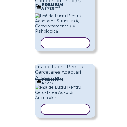
Comportamentală și
PREMIUM
Psihologică
ASPECT
COPIAȚI ȘABLONUL
Fișa de Lucru Pentru
Cercetarea Adaptării
Animalelor
PREMIUM
ASPECT
COPIAȚI ȘABLONUL