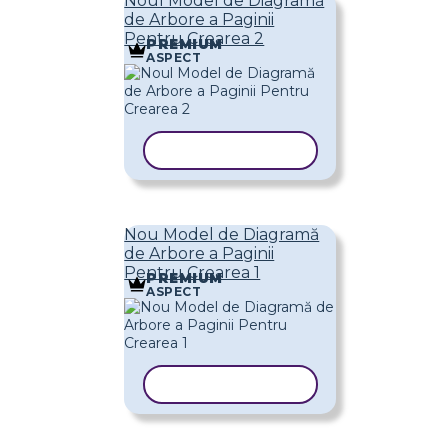
Noul Model de Diagramă
de Arbore a Paginii
Pentru Crearea 2
PREMIUM
ASPECT
COPIAȚI ȘABLONUL
Nou Model de Diagramă
de Arbore a Paginii
Pentru Crearea 1
PREMIUM
ASPECT
COPIAȚI ȘABLONUL