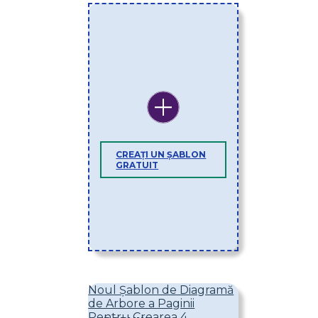
CREAȚI UN ȘABLON
GRATUIT
Noul Șablon de Diagramă
de Arbore a Paginii
Pentru Crearea 4