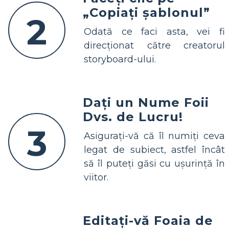
„Copiați șablonul”
2
Odată ce faci asta, vei fi
direcționat către creatorul
storyboard-ului.
Dați un Nume Foii
Dvs. de Lucru!
3
Asigurați-vă că îl numiți ceva
legat de subiect, astfel încât
să îl puteți găsi cu ușurință în
viitor.
Editați-vă Foaia de