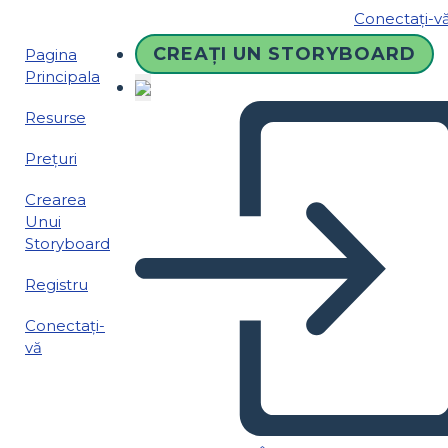
Conectați-v
CREAȚI UN STORYBOARD
Pagina
Principala
Resurse
Prețuri
Crearea
Unui
Storyboard
Registru
Conectați-
vă