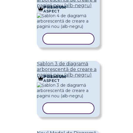
paginii nou (alb-negru)
PREMIUM
ASPECT
COPIAȚI ȘABLONUL
Șablon 3 de diagramă
arborescentă de creare a
paginii nou (alb-negru)
PREMIUM
ASPECT
COPIAȚI ȘABLONUL