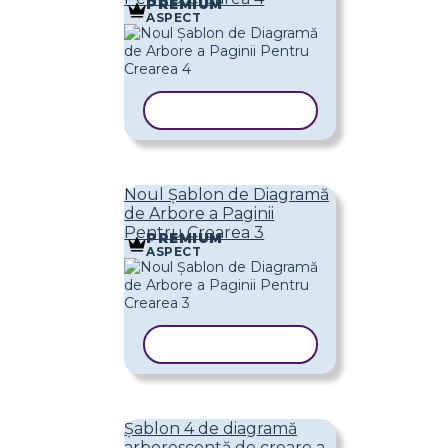
PREMIUM
ASPECT
COPIAȚI ȘABLONUL
Noul Șablon de Diagramă
de Arbore a Paginii
Pentru Crearea 3
PREMIUM
ASPECT
COPIAȚI ȘABLONUL
Șablon 4 de diagramă
arborescentă de creare a