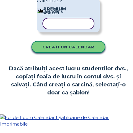
Calendar 6
PREMIUM
ASPECT
COPIAȚI ȘABLONUL
CREAȚI UN CALENDAR
Dacă atribuiți acest lucru studenților dvs.,
copiați foaia de lucru în contul dvs. și
salvați. Când creați o sarcină, selectați-o
doar ca șablon!