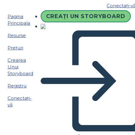
Conectați-v
CREAȚI UN STORYBOARD
Pagina
Principala
Resurse
Prețuri
Crearea
Unui
Storyboard
Registru
Conectați-
vă