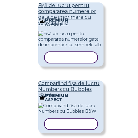
Fișă de lucru pentru
compararea numerelor
gata de imprimare cu
PREMIUM
semnele alb
ASPECT
COPIAȚI ȘABLONUL
Comparând fișa de lucru
Numbers cu Bubbles
B&W
PREMIUM
ASPECT
COPIAȚI ȘABLONUL