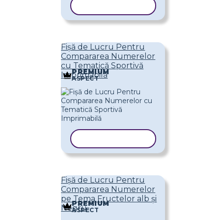
COPIAȚI ȘABLONUL
Fișă de Lucru Pentru
Compararea Numerelor
cu Tematică Sportivă
PREMIUM
Imprimabilă
ASPECT
COPIAȚI ȘABLONUL
Fișă de Lucru Pentru
Compararea Numerelor
pe Tema Fructelor alb și
PREMIUM
Negru
ASPECT