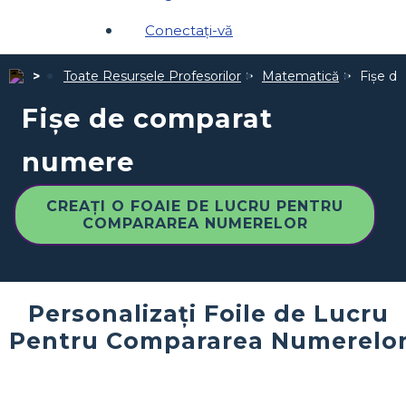
Conectați-vă
Toate Resursele Profesorilor
Matematică
Fișe d
Fișe de comparat
numere
CREAȚI O FOAIE DE LUCRU PENTRU
COMPARAREA NUMERELOR
Personalizați Foile de Lucru
Pentru Compararea Numerelo