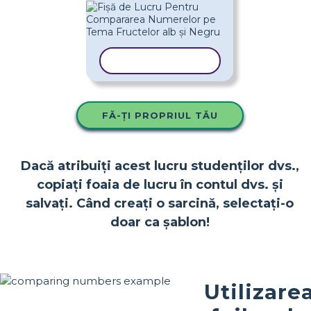
COPIAȚI ȘABLONUL
FĂ-ȚI PROPRIUL TĂU
Dacă atribuiți acest lucru studenților dvs.,
copiați foaia de lucru în contul dvs. și
salvați. Când creați o sarcină, selectați-o
doar ca șablon!
Utilizare