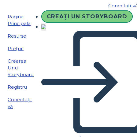
Conectați-v
CREAȚI UN STORYBOARD
Pagina
Principala
Resurse
Prețuri
Crearea
Unui
Storyboard
Registru
Conectați-
vă