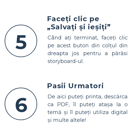
Faceți clic pe
„Salvați și ieșiți”
5
Când ați terminat, faceți clic
pe acest buton din colțul din
dreapta jos pentru a părăsi
storyboard-ul.
Pasii Urmatori
6
De aici puteți printa, descărca
ca PDF, îl puteți atașa la o
temă și îl puteți utiliza digital
și multe altele!