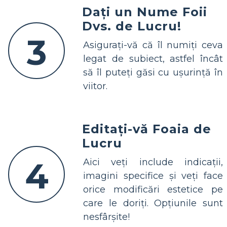
Dați un Nume Foii
Dvs. de Lucru!
3
Asigurați-vă că îl numiți ceva
legat de subiect, astfel încât
să îl puteți găsi cu ușurință în
viitor.
Editați-vă Foaia de
Lucru
4
Aici veți include indicații,
imagini specifice și veți face
orice modificări estetice pe
care le doriți. Opțiunile sunt
nesfârșite!