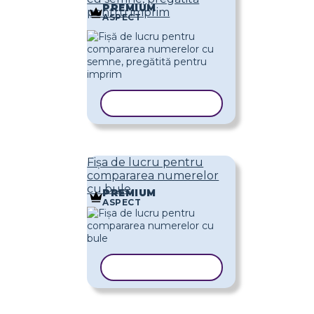
PREMIUM
pentru imprim
ASPECT
COPIAȚI ȘABLONUL
Fișa de lucru pentru
compararea numerelor
cu bule
PREMIUM
ASPECT
COPIAȚI ȘABLONUL