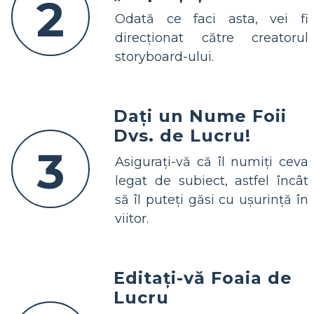
2
Odată ce faci asta, vei fi
direcționat către creatorul
storyboard-ului.
Dați un Nume Foii
Dvs. de Lucru!
3
Asigurați-vă că îl numiți ceva
legat de subiect, astfel încât
să îl puteți găsi cu ușurință în
viitor.
Editați-vă Foaia de
Lucru