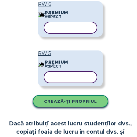
RW 6
PREMIUM
ASPECT
COPIAȚI ȘABLONUL
RW 5
PREMIUM
ASPECT
COPIAȚI ȘABLONUL
CREAZĂ-ȚI PROPRIUL
Dacă atribuiți acest lucru studenților dvs.,
copiați foaia de lucru în contul dvs. și