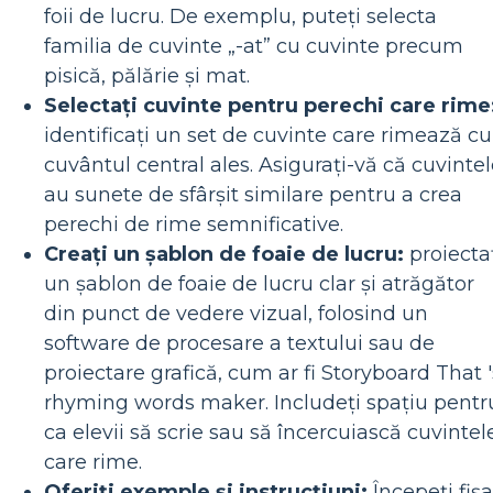
foii de lucru. De exemplu, puteți selecta
familia de cuvinte „-at” cu cuvinte precum
pisică, pălărie și mat.
Selectați cuvinte pentru perechi care rime
identificați un set de cuvinte care rimează cu
cuvântul central ales. Asigurați-vă că cuvinte
au sunete de sfârșit similare pentru a crea
perechi de rime semnificative.
Creați un șablon de foaie de lucru:
proiecta
un șablon de foaie de lucru clar și atrăgător
din punct de vedere vizual, folosind un
software de procesare a textului sau de
proiectare grafică, cum ar fi Storyboard That '
rhyming words maker. Includeți spațiu pentr
ca elevii să scrie sau să încercuiască cuvintel
care rime.
Oferiți exemple și instrucțiuni:
Începeți fișa