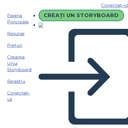
Conectați-v
CREAȚI UN STORYBOARD
Pagina
Principala
Resurse
Prețuri
Crearea
Unui
Storyboard
Registru
Conectați-
vă