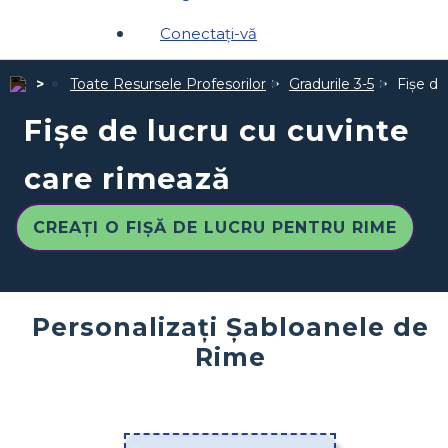
Conectați-vă
Toate Resursele Profesorilor
Gradurile 3-5
Fișe de
Fișe de lucru cu cuvinte
care rimează
CREAȚI O FIȘĂ DE LUCRU PENTRU RIME
Personalizați Șabloanele de
Rime