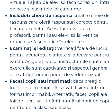
vizuale îi ajută pe elevi să facă conexiuni într
obiecte și cuvintele lor care rime.
Includeți cheia de răspuns:
creați o cheie d
răspuns care oferă răspunsuri corecte pentru
fiecare exercițiu. Acest lucru va ajuta
profesorii, părinții sau elevii să își verifice
munca și să-și verifice înțelegerea.
Examinați și editați:
verificați foaia de lucru
pentru acuratețe, claritate și adecvare pentru
vârstă. Asigurați-vă că instrucțiunile sunt clar
exercițiile sunt captivante și aspectul general
este atrăgător din punct de vedere vizual.
Faceți copii sau imprimați:
dacă creați o
foaie de lucru digitală, salvați fișierul într-un
format imprimabil. Alternativ, faceți copii ale
foii de lucru sau tipăriți numărul dorit de copi
pentru uz la clasă sau acasă.