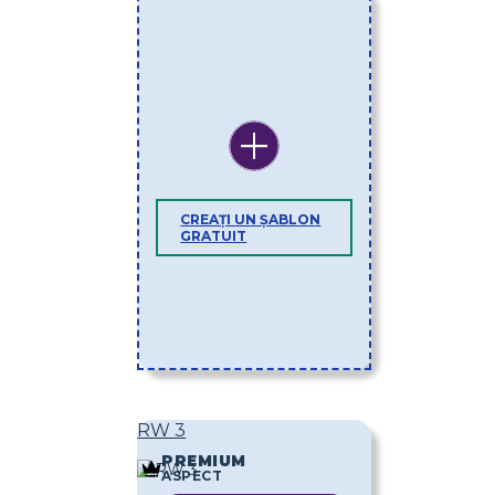
CREAȚI UN ȘABLON
GRATUIT
RW 3
PREMIUM
ASPECT