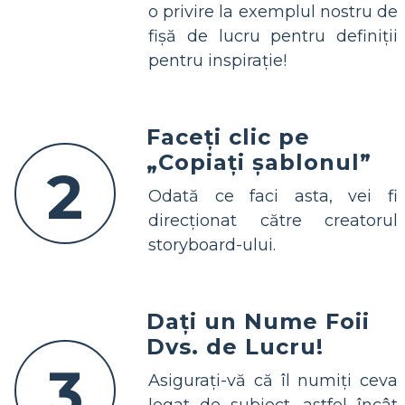
o privire la exemplul nostru de
fișă de lucru pentru definiții
pentru inspirație!
Faceți clic pe
„Copiați șablonul”
2
Odată ce faci asta, vei fi
direcționat către creatorul
storyboard-ului.
Dați un Nume Foii
Dvs. de Lucru!
3
Asigurați-vă că îl numiți ceva