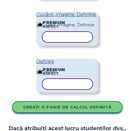
Cuvânt, Imagine, Definiție
PREMIUM
ASPECT
COPIAȚI ȘABLONUL
Definiții
PREMIUM
ASPECT
COPIAȚI ȘABLONUL
CREAȚI O FOAIE DE CALCUL DEFINITĂ
Dacă atribuiți acest lucru studenților dvs.,