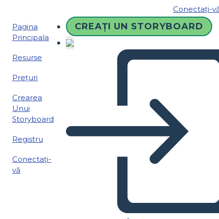
Conectați-v
CREAȚI UN STORYBOARD
Pagina
Principala
Resurse
Prețuri
Crearea
Unui
Storyboard
Registru
Conectați-
vă