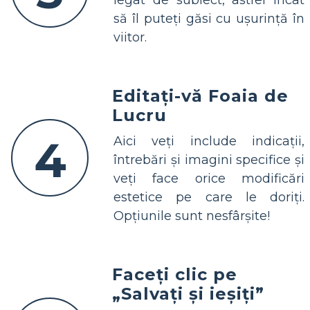
legat de subiect, astfel încât
să îl puteți găsi cu ușurință în
viitor.
Editați-vă Foaia de
Lucru
4
Aici veți include indicații,
întrebări și imagini specifice și
veți face orice modificări
estetice pe care le doriți.
Opțiunile sunt nesfârșite!
Faceți clic pe
„Salvați și ieșiți”