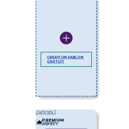
CREAȚI UN ȘABLON
GRATUIT
Definitii 1
PREMIUM
ASPECT