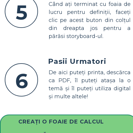
5
Când ați terminat cu foaia de
lucru pentru definiții, faceți
clic pe acest buton din colțul
din dreapta jos pentru a
părăsi storyboard-ul.
Pasii Urmatori
6
De aici puteți printa, descărca
ca PDF, îl puteți atașa la o
temă și îl puteți utiliza digital
și multe altele!
CREAȚI O FOAIE DE CALCUL