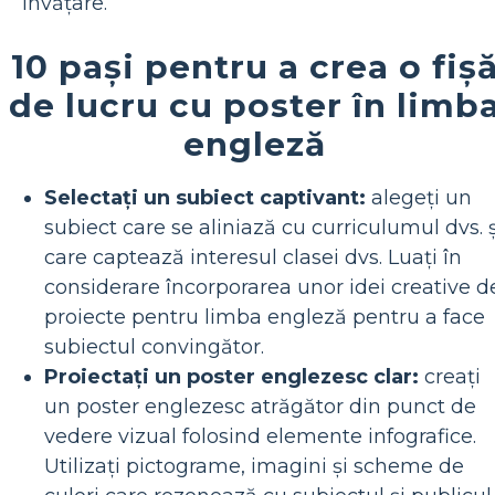
învățare.
10 pași pentru a crea o fiș
de lucru cu poster în limb
engleză
Selectați un subiect captivant:
alegeți un
subiect care se aliniază cu curriculumul dvs. ș
care captează interesul clasei dvs. Luați în
considerare încorporarea unor idei creative d
proiecte pentru limba engleză pentru a face
subiectul convingător.
Proiectați un poster englezesc clar:
creați
un poster englezesc atrăgător din punct de
vedere vizual folosind elemente infografice.
Utilizați pictograme, imagini și scheme de