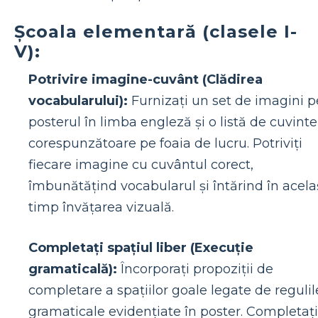
Școala elementară (clasele I-
V):
Potrivire imagine-cuvânt (Clădirea
vocabularului):
Furnizați un set de imagini p
posterul în limba engleză și o listă de cuvinte
corespunzătoare pe foaia de lucru. Potriviți
fiecare imagine cu cuvântul corect,
îmbunătățind vocabularul și întărind în acela
timp învățarea vizuală.
Completați spațiul liber (Execuție
gramaticală):
Încorporați propoziții de
completare a spațiilor goale legate de regulil
gramaticale evidențiate în poster. Completați