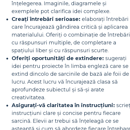
înțelegerea. Imaginile, diagramele și
exemplele pot clarifica idei complexe.
Creați întrebări serioase:
elaborați întrebări
care încurajează gândirea critică și aplicarea
materialului. Oferiți o combinație de întrebări
cu răspunsuri multiple, de completare a
spațiului liber și cu răspunsuri scurte.
Oferiți oportunități de extindere:
sugerați
idei pentru proiecte în limba engleză care se
extind dincolo de sarcinile de bază ale foii de
lucru. Acest lucru vă încurajează clasa să
aprofundeze subiectul și să-și arate
creativitatea.
Asigurați-vă claritatea în instrucțiuni:
scrieț
instrucțiuni clare și concise pentru fiecare
sarcină. Elevii ar trebui să înțeleagă ce se
așteaptă și cum să abordeze fiecare întrebare