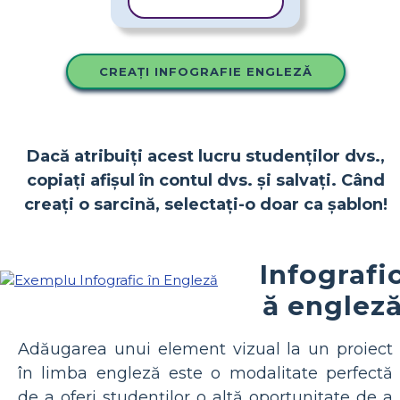
COPIAȚI ȘABLONUL
CREAȚI INFOGRAFIE ENGLEZĂ
Dacă atribuiți acest lucru studenților dvs.,
copiați afișul în contul dvs. și salvați. Când
creați o sarcină, selectați-o doar ca șablon!
Infografi
ă englez
Adăugarea unui element vizual la un proiect
în limba engleză este o modalitate perfectă
de a oferi studenților o altă oportunitate de a