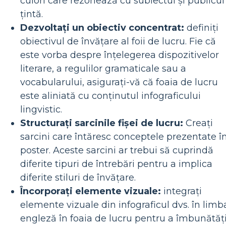
culori care rezonează cu subiectul și publicul
țintă.
Dezvoltați un obiectiv concentrat:
definiți
obiectivul de învățare al foii de lucru. Fie că
este vorba despre înțelegerea dispozitivelor
literare, a regulilor gramaticale sau a
vocabularului, asigurați-vă că foaia de lucru
este aliniată cu conținutul infograficului
lingvistic.
Structurați sarcinile fișei de lucru:
Creați
sarcini care întăresc conceptele prezentate î
poster. Aceste sarcini ar trebui să cuprindă
diferite tipuri de întrebări pentru a implica
diferite stiluri de învățare.
Încorporați elemente vizuale:
integrați
elemente vizuale din infograficul dvs. în limb
engleză în foaia de lucru pentru a îmbunătăț