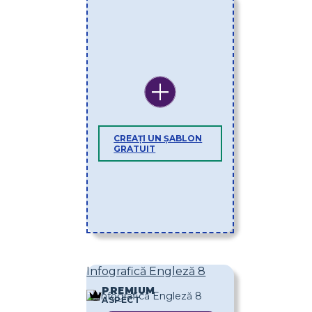
CREAȚI UN ȘABLON
GRATUIT
Infografică Engleză 8
PREMIUM
ASPECT