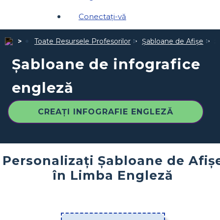
Conectați-vă
Toate Resursele Profesorilor
Șabloane de Afișe
Ș
Șabloane de infografice
engleză
CREAȚI INFOGRAFIE ENGLEZĂ
Personalizați Șabloane de Afiș
în Limba Engleză