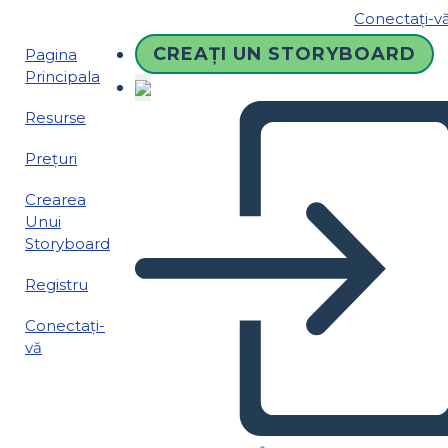
Conectați-v
CREAȚI UN STORYBOARD
Pagina
Principala
Resurse
Prețuri
Crearea
Unui
Storyboard
Registru
Conectați-
vă