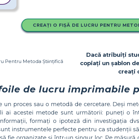
CREAȚI O FIȘĂ DE LUCRU PENTRU METOD
Dacă atribuiți stud
copiați un șablon de
creați 
foile de lucru imprimabile p
te un proces sau o metodă de cercetare. Deși metoda
ali ai acestei metode sunt următorii: puneți o î
informații, formați o ipoteză din investigația dvs.
sunt instrumentele perfecte pentru ca studenții să 
 să fie organizate și într-un singur loc. Pe măsură c