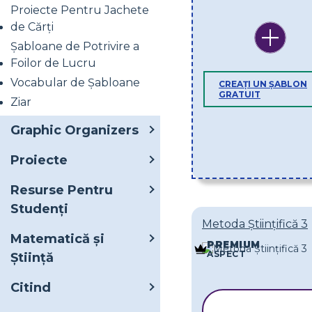
Proiecte Pentru Jachete
de Cărți
Șabloane de Potrivire a
Foilor de Lucru
Vocabular de Șabloane
CREAȚI UN ȘABLON
GRATUIT
Ziar
Graphic Organizers
Proiecte
Resurse Pentru
Studenți
Metoda Științifică 3
Matematică și
PREMIUM
ASPECT
Știință
Citind
COPIAȚI