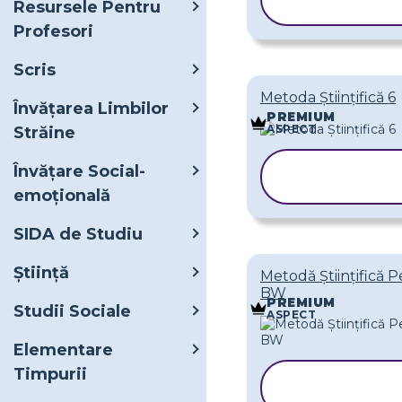
Resursele Pentru
ȘABLONUL
Profesori
Scris
Metoda Științifică 6
Învățarea Limbilor
PREMIUM
ASPECT
Străine
COPIAȚI
Învățare Social-
ȘABLONUL
emoțională
SIDA de Studiu
Ştiinţă
Metodă Științifică Pe
BW
PREMIUM
Studii Sociale
ASPECT
Elementare
Timpurii
COPIAȚI
ȘABLONUL