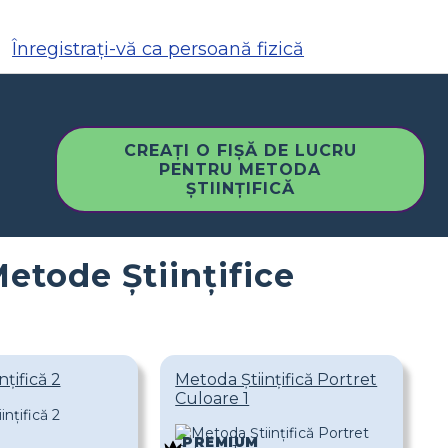
Înregistrați-vă ca persoană fizică
CREAȚI O FIȘĂ DE LUCRU
PENTRU METODA
ȘTIINȚIFICĂ
etode Științifice
țifică 2
Metoda Științifică Portret
Culoare 1
PREMIUM