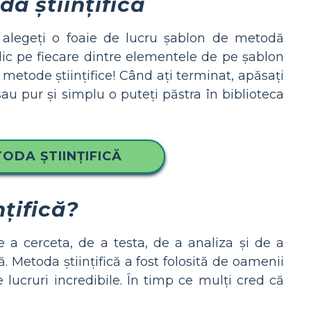
a științifică
ă, alegeți o foaie de lucru șablon de metodă
 clic pe fiecare dintre elementele de pe șablon
 metode științifice! Când ați terminat, apăsați
 sau pur și simplu o puteți păstra în biblioteca
ODA ȘTIINȚIFICĂ
țifică?
e a cerceta, de a testa, de a analiza și de a
. Metoda științifică a fost folosită de oamenii
 lucruri incredibile. În timp ce mulți cred că