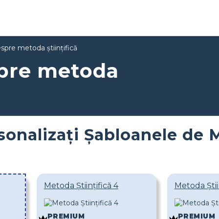
espre metoda științifică
spre metoda
sonalizați Șabloanele de M
Metoda Științifică 4
Metoda Știin
PREMIUM
PREMIUM