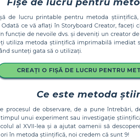
Fișe de lucru pentru metod
ișă de lucru printable pentru metoda științific
s! Odată ce vă aflați în Storyboard Creator, faceți
n funcție de nevoile dvs. și deveniți un creator de
uteți utiliza metoda științifică imprimabilă imediat
d sunteți gata să o utilizați.
CREAȚI O FIȘĂ DE LUCRU PENTRU MET
Ce este metoda știin
te procesul de observare, de a pune întrebări, d
timpul unui experiment sau investigație științifică
ecolul al XVII-lea și a ajutat oamenii să descopere
ori în metoda științifică, noi credem că sunt 9!