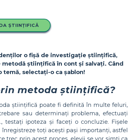
A ȘTIINȚIFICĂ
enților o fișă de investigație științifică,
 metodă științifică în cont și salvați. Când
o temă, selectați-o ca șablon!
rin metoda științifică?
 științifică poate fi definită în multe feluri,
ntrebare sau determinați problema, efectuați
, testați ipoteza și faceți o concluzie. Fișele
înregistreze toți acești pași importanți, astfel
e trec prin acest proces, elevii se vor simți ca