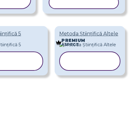
LONUL
COPIAȚI ȘABLONUL
ințifică 5
Metoda Științifică Altele
M
PREMIUM
ASPECT
COPIAȚI
COPIAȚI
ABLONUL
ȘABLONUL