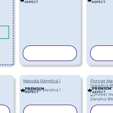
ASPECT
ASPECT
COPIAȚI
CO
ȘABLONUL
ȘA
Metoda Științifică 1
Portret Me
Științifică 
PREMIUM
PREMIUM
ASPECT
ASPECT
COPIAȚI
COP