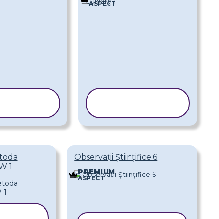
ASPECT
PIAȚI
COPIAȚI
BLONUL
ȘABLONUL
toda
Observații Științifice 6
BW 1
PREMIUM
ASPECT
IAȚI