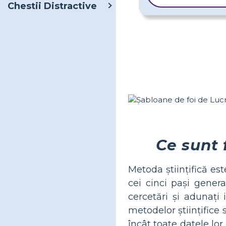
Chestii Distractive
Ce sunt 
Metoda științifică es
cei cinci pași gener
cercetări și adunați 
metodelor științifice 
încât toate datele lor