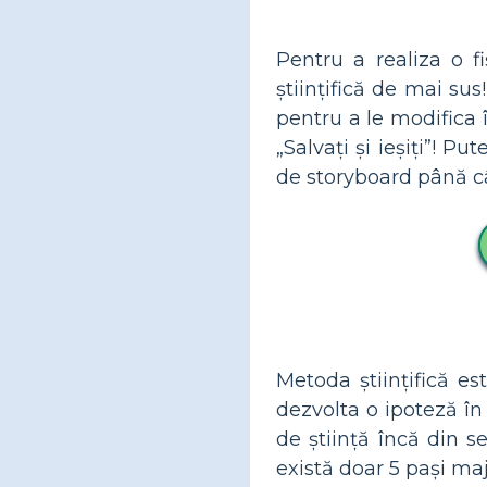
Pentru a realiza o f
științifică de mai su
pentru a le modifica î
„Salvați și ieșiți”! P
de storyboard până cân
Metoda științifică es
dezvolta o ipoteză în 
de știință încă din s
există doar 5 pași maj