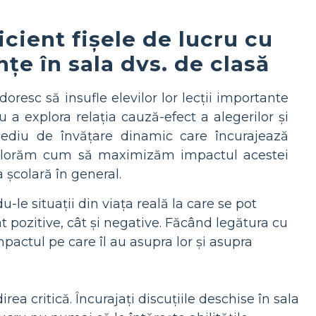
icient fișele de lucru cu
nțe în sala dvs. de clasă
oresc să insufle elevilor lor lecții importante
 a explora relația cauză-efect a alegerilor și
mediu de învățare dinamic care încurajează
ă explorăm cum să maximizăm impactul acestei
a școlară în general.
-le situații din viața reală la care se pot
tât pozitive, cât și negative. Făcând legătura cu
impactul pe care îl au asupra lor și asupra
ea critică. Încurajați discuțiile deschise în sala