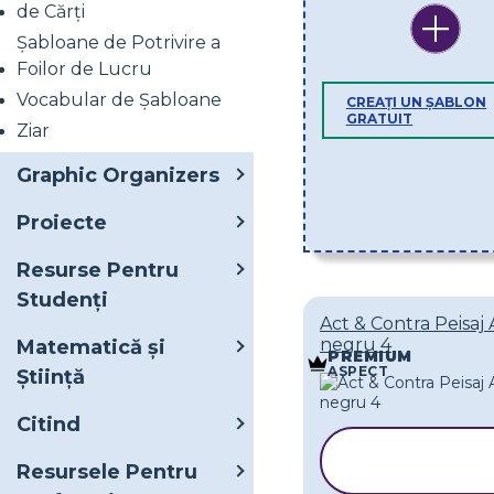
de Cărți
Șabloane de Potrivire a
Foilor de Lucru
Vocabular de Șabloane
CREAȚI UN ȘABLON
GRATUIT
Ziar
Graphic Organizers
Proiecte
Resurse Pentru
Studenți
Act & Contra Peisaj 
negru 4
Matematică și
PREMIUM
ASPECT
Știință
Citind
COPIAȚI
Resursele Pentru
ȘABLONU