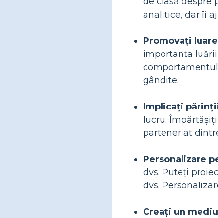
de clasă despre po
analitice, dar îi 
Promovați luarea
importanța luării
comportamentului 
gândite.
Implicați părinții
lucru. Împărtășiți
parteneriat dint
Personalizare pe
dvs. Puteți proie
dvs. Personalizar
Creați un mediu 