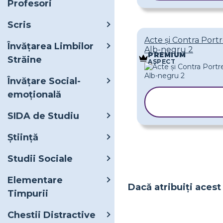
Profesori
Scris
Acte și Contra Port
Învățarea Limbilor
Alb-negru 2
PREMIUM
Străine
ASPECT
Învățare Social-
emoțională
COPIAȚI
ȘABLONUL
SIDA de Studiu
Ştiinţă
Studii Sociale
Elementare
Dacă atribuiți acest 
Timpurii
Chestii Distractive