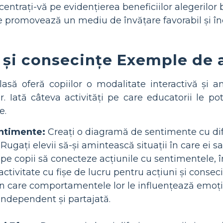
centrați-vă pe evidențierea beneficiilor alegerilor
 promovează un mediu de învățare favorabil și înc
 și consecințe Exemple de a
clasă oferă copiilor o modalitate interactivă și 
 Iată câteva activități pe care educatorii le po
e.
ntimente:
Creați o diagramă de sentimente cu difer
Rugați elevii să-și amintească situații în care ei s
tă pe copii să conecteze acțiunile cu sentimentele,
ctivitate cu fișe de lucru pentru acțiuni și conseci
 care comportamentele lor le influențează emoțiile 
independent și partajată.