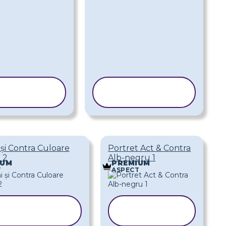
COPIAȚI
COPIAȚI
ABLONUL
ȘABLONUL
 și Contra Culoare
Portret Act & Contra
 2
Alb-negru 1
IUM
PREMIUM
T
ASPECT
COPIAȚI
COPIAȚI
ȘABLONUL
ȘABLONUL