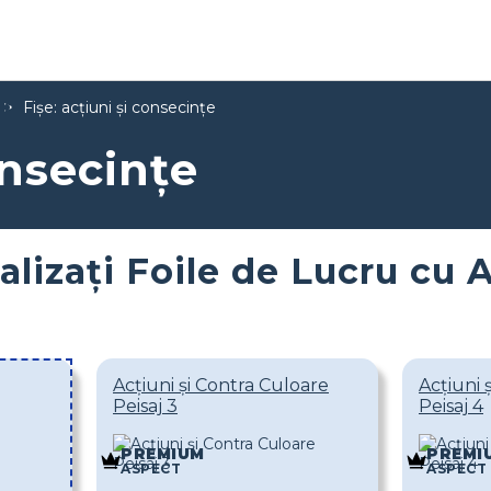
Fișe: acțiuni și consecințe
onsecințe
lizați Foile de Lucru cu 
Acțiuni și Contra Culoare
Acțiuni 
Peisaj 3
Peisaj 4
PREMIUM
PREMI
ASPECT
ASPECT