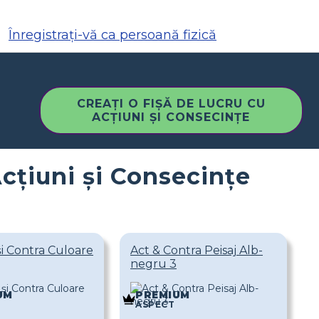
Înregistrați-vă ca persoană fizică
CREAȚI O FIȘĂ DE LUCRU CU
ACȚIUNI ȘI CONSECINȚE
Acțiuni și Consecințe
și Contra Culoare
Act & Contra Peisaj Alb-
negru 3
UM
PREMIUM
ASPECT