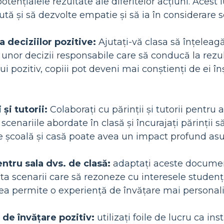
tențialele rezultate ale diferitelor acțiuni. Acest 
ajută și să dezvolte empatie și să ia în considerare 
 deciziilor pozitive:
Ajutați-vă clasa să înțeleagă
 unor decizii responsabile care să conducă la rezult
pozitiv, copiii pot deveni mai conștienți de ei înși
 și tutorii:
Colaborați cu părinții și tutorii pentru 
 scenariile abordate în clasă și încurajați părinții 
re școală și casă poate avea un impact profund as
ntru sala dvs. de clasă:
adaptați aceste documente
cta scenarii care să rezoneze cu interesele studen
ea permite o experiență de învățare mai personali
de învățare pozitiv:
utilizați foile de lucru ca i