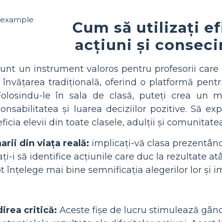
Cum să utilizați ef
acțiuni și conseci
sunt un instrument valoros pentru profesorii care d
 învățarea tradițională, oferind o platformă pentru
olosindu-le în sala de clasă, puteți crea un 
sponsabilitatea și luarea deciziilor pozitive. S
icia elevii din toate clasele, adulții și comunitate
rii din viața reală:
implicați-vă clasa prezentându
ați-i să identifice acțiunile care duc la rezultate a
pot înțelege mai bine semnificația alegerilor lor și 
rea critică:
Aceste fișe de lucru stimulează gândir