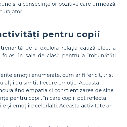
 bune și a consecințelor pozitive care urmează.
urajator.
ctivități pentru copii
antrenantă de a explora relația cauză-efect a
t folosi în sala de clasă pentru a îmbunătăți
ite emoții enumerate, cum ar fi fericit, trist,
au alții au simțit fiecare emoție. Această
 încurajând empatia și conștientizarea de sine.
nțe pentru copii, în care copiii pot reflecta
și emoțiile celorlalți. Această activitate ar