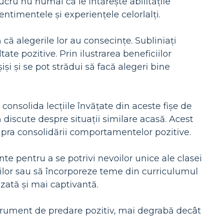
lucru nu numai că le întărește abilitățile
sentimentele și experiențele celorlalți.
 că alegerile lor au consecințe. Subliniați
ate pozitive. Prin ilustrarea beneficiilor
și și se pot strădui să facă alegeri bine
a consolida lecțiile învățate din aceste fișe de
să discute despre situații similare acasă. Acest
upra consolidării comportamentelor pozitive.
 pentru a se potrivi nevoilor unice ale clasei
ților sau să încorporeze teme din curriculumul
zată și mai captivantă.
nstrument de predare pozitiv, mai degrabă decât