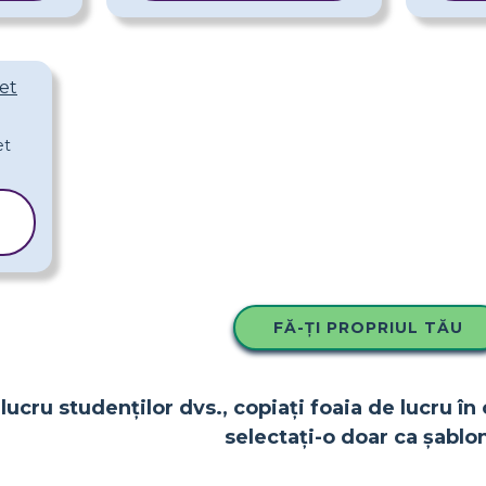
ret
FĂ-ȚI PROPRIUL TĂU
lucru studenților dvs., copiați foaia de lucru în 
selectați-o doar ca șablon