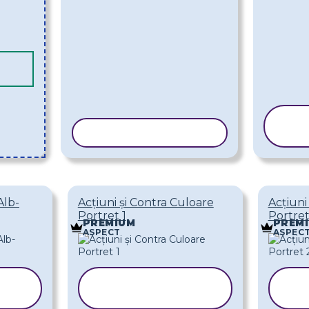
COPIAȚI ȘABLONUL
Ș
Alb-
Acțiuni și Contra Culoare
Acțiuni
Portret 1
Portret
PREMIUM
PREM
ASPECT
ASPEC
COPIAȚI
L
ȘABLONUL