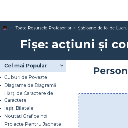
Toate Resursele Profesorilor
Șabloane de foi de Lucru
Fișe: acțiuni și c
Cel mai Popular
Persona
Cuburi de Poveste
Diagrame de Diagramă
Hărți de Caractere de
Caractere
Ieșiți Biletele
Noutăți Grafice noi
Proiecte Pentru Jachete