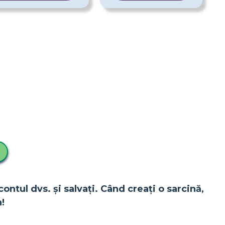
contul dvs. și salvați. Când creați o sarcină,
!