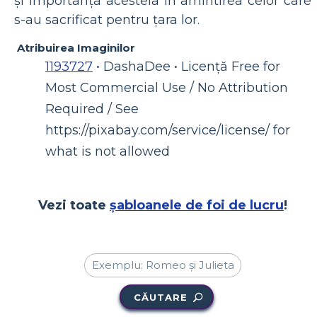
și importanța acesteia în amintirea celor care
s-au sacrificat pentru țara lor.
Atribuirea Imaginilor
1193727
• DashaDee • Licență Free for
Most Commercial Use / No Attribution
Required / See
https://pixabay.com/service/license/ for
what is not allowed
Vezi toate
șabloanele de foi de lucru
!
CĂUTARE