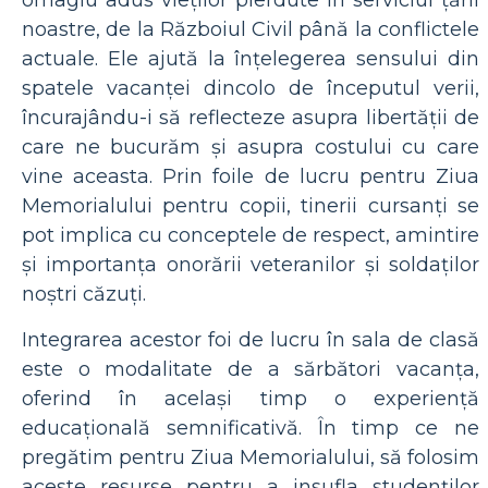
omagiu adus vieților pierdute în serviciul țării
noastre, de la Războiul Civil până la conflictele
actuale. Ele ajută la înțelegerea sensului din
spatele vacanței dincolo de începutul verii,
încurajându-i să reflecteze asupra libertății de
care ne bucurăm și asupra costului cu care
vine aceasta. Prin foile de lucru pentru Ziua
Memorialului pentru copii, tinerii cursanți se
pot implica cu conceptele de respect, amintire
și importanța onorării veteranilor și soldaților
noștri căzuți.
Integrarea acestor foi de lucru în sala de clasă
este o modalitate de a sărbători vacanța,
oferind în același timp o experiență
educațională semnificativă. În timp ce ne
pregătim pentru Ziua Memorialului, să folosim
aceste resurse pentru a insufla studenților