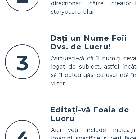
direcționat către creatorul
storyboard-ului.
Dați un Nume Foii
Dvs. de Lucru!
3
Asigurați-vă că îl numiți ceva
legat de subiect, astfel încât
să îl puteți găsi cu ușurință în
viitor.
Editați-vă Foaia de
Lucru
4
Aici veți include indicații,
imagini specifice și veți face