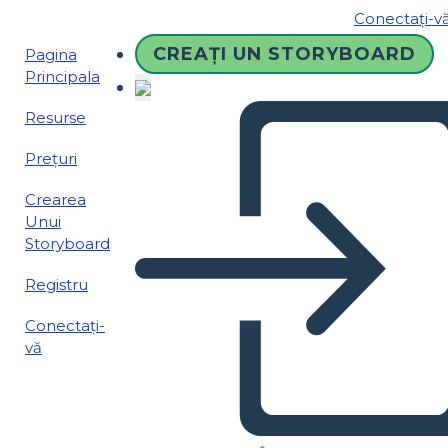
Conectați-v
CREAȚI UN STORYBOARD
Pagina
Principala
Resurse
Prețuri
Crearea
Unui
Storyboard
Registru
Conectați-
vă