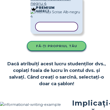
negru 4
PREMIUM
ASPECT
COPIAȚI ȘABLONUL
FĂ-ȚI PROPRIUL TĂU
Dacă atribuiți acest lucru studenților dvs.,
copiați foaia de lucru în contul dvs. și
salvați. Când creați o sarcină, selectați-o
doar ca șablon!
Implicați