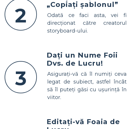
„Copiați șablonul”
2
Odată ce faci asta, vei fi
direcționat către creatorul
storyboard-ului.
Dați un Nume Foii
Dvs. de Lucru!
3
Asigurați-vă că îl numiți ceva
legat de subiect, astfel încât
să îl puteți găsi cu ușurință în
viitor.
Editați-vă Foaia de