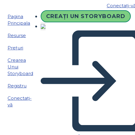
Conectați-v
CREAȚI UN STORYBOARD
Pagina
Principala
Resurse
Prețuri
Crearea
Unui
Storyboard
Registru
Conectați-
vă