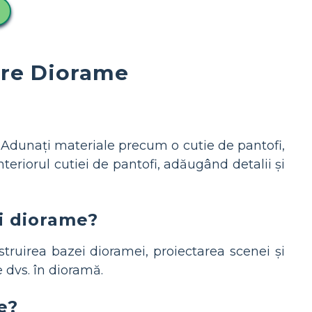
pre Diorame
. Adunați materiale precum o cutie de pantofi,
interiorul cutiei de pantofi, adăugând detalii și
ei diorame?
truirea bazei dioramei, proiectarea scenei și
 dvs. în dioramă.
e?