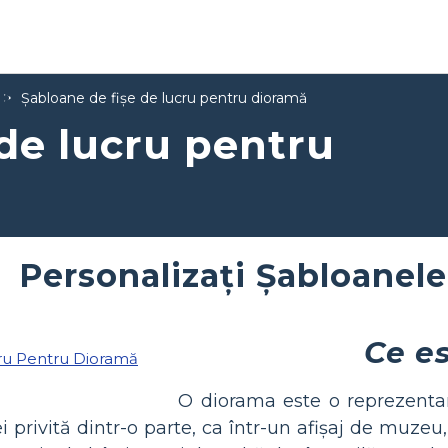
Șabloane de fișe de lucru pentru dioramă
 de lucru pentru
Personalizați Șabloanel
Ce e
O diorama este o reprezentar
 privită dintr-o parte, ca într-un afișaj de muzeu