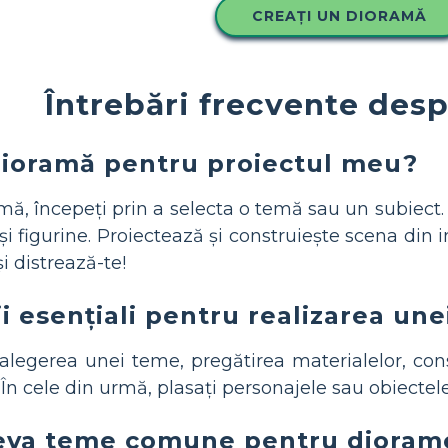
CREAȚI UN DIORAMĂ
Întrebări frecvente des
dioramă pentru proiectul meu?
mă, începeți prin a selecta o temă sau un subiect
e și figurine. Proiectează și construiește scena din 
și distrează-te!
i esențiali pentru realizarea un
alegerea unei teme, pregătirea materialelor, cons
În cele din urmă, plasați personajele sau obiectele
teva teme comune pentru dioram