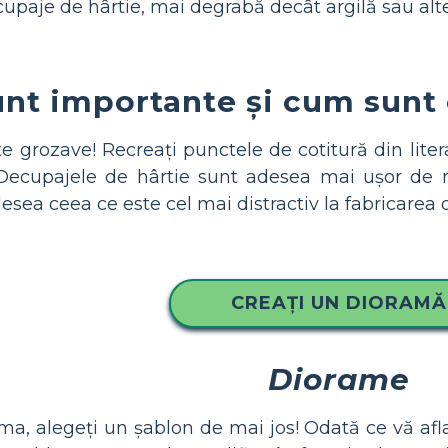
upaje de hârtie, mai degrabă decât argilă sau alte
nt importante și cum sunt c
e grozave! Recreați punctele de cotitură din liter
Decupajele de hârtie sunt adesea mai ușor de mu
esea ceea ce este cel mai distractiv la fabricarea 
CREAȚI UN DIORAMĂ
Diorame
ma, alegeți un șablon de mai jos! Odată ce vă aflaț