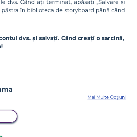
e dvs. Când ați terminat, apăsați „Salvare și
i păstra în biblioteca de storyboard până când
contul dvs. și salvați. Când creați o sarcină,
!
Mai Multe Opțiuni
RD