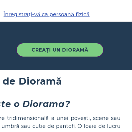
Înregistrați-vă ca persoană fizică
CREAȚI UN DIORAMĂ
e de Dioramă
ste o Diorama?
e tridimensională a unei povești, scene sau
, umbră sau cutie de pantofi. O foaie de lucru