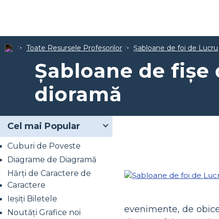
Toate Resursele Profesorilor
Șabloane de foi de Lucru
Șabloane de fișe
dioramă
Cel mai Popular
Cuburi de Poveste
Diagrame de Diagramă
Hărți de Caractere de
Caractere
Ieșiți Biletele
evenimente, de obicei
Noutăți Grafice noi