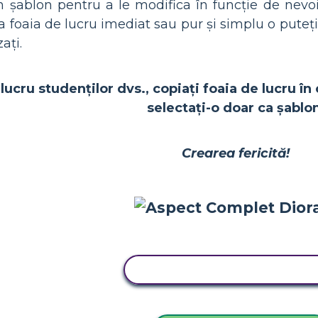
 șablon pentru a le modifica în funcție de nevoil
ma foaia de lucru imediat sau pur și simplu o puteț
ați.
lucru studenților dvs., copiați foaia de lucru în 
selectați-o doar ca șablon
Crearea fericită!
COPIAȚI ACEST STORYBOA