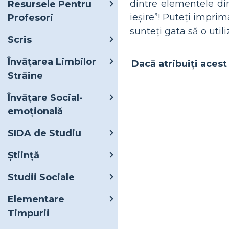
dintre elementele din
Resursele Pentru
ieșire”! Puteți impri
Profesori
sunteți gata să o utiliz
Scris
Învățarea Limbilor
Dacă atribuiți acest 
Străine
Învățare Social-
emoțională
SIDA de Studiu
Ştiinţă
Studii Sociale
Elementare
Timpurii