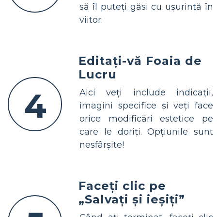
să îl puteți găsi cu ușurință în
viitor.
Editați-vă Foaia de
Lucru
4
Aici veți include indicații,
imagini specifice și veți face
orice modificări estetice pe
care le doriți. Opțiunile sunt
nesfârșite!
Faceți clic pe
„Salvați și ieșiți”