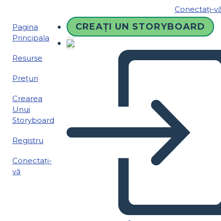
Conectați-v
CREAȚI UN STORYBOARD
Pagina
Principala
Resurse
Prețuri
Crearea
Unui
Storyboard
Registru
Conectați-
vă