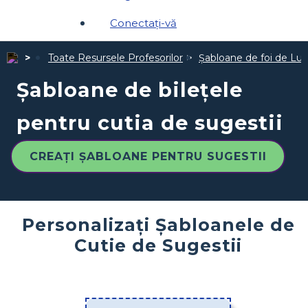
Conectați-vă
Toate Resursele Profesorilor
Șabloane de foi de Luc
Șabloane de bilețele
pentru cutia de sugestii
CREAȚI ȘABLOANE PENTRU SUGESTII
Personalizați Șabloanele de
Cutie de Sugestii