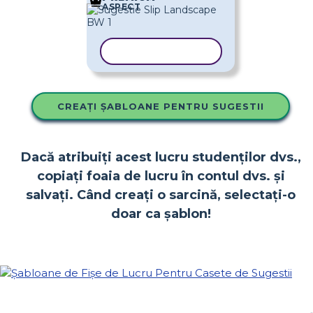
ASPECT
COPIAȚI ȘABLONUL
CREAȚI ȘABLOANE PENTRU SUGESTII
Dacă atribuiți acest lucru studenților dvs.,
copiați foaia de lucru în contul dvs. și
salvați. Când creați o sarcină, selectați-o
doar ca șablon!