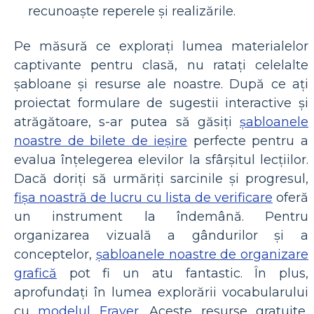
recunoaște reperele și realizările.
Pe măsură ce explorați lumea materialelor
captivante pentru clasă, nu ratați celelalte
șabloane și resurse ale noastre. După ce ați
proiectat formulare de sugestii interactive și
atrăgătoare, s-ar putea să găsiți
șabloanele
noastre de bilete de ieșire
perfecte pentru a
evalua înțelegerea elevilor la sfârșitul lecțiilor.
Dacă doriți să urmăriți sarcinile și progresul,
fișa noastră de lucru cu lista de verificare
oferă
un instrument la îndemână. Pentru
organizarea vizuală a gândurilor și a
conceptelor,
șabloanele noastre de organizare
grafică
pot fi un atu fantastic. În plus,
aprofundați în lumea explorării vocabularului
cu
modelul Frayer
. Aceste resurse gratuite,