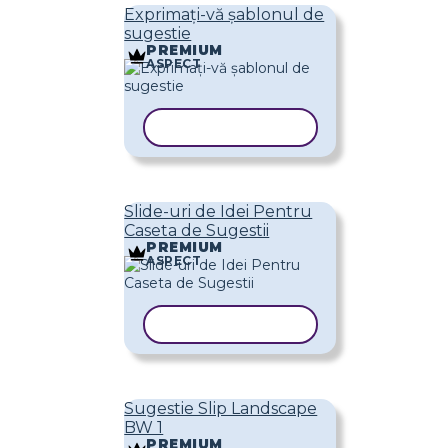
Exprimați-vă șablonul de
sugestie
PREMIUM
ASPECT
COPIAȚI ȘABLONUL
Slide-uri de Idei Pentru
Caseta de Sugestii
PREMIUM
ASPECT
COPIAȚI ȘABLONUL
Sugestie Slip Landscape
BW 1
PREMIUM