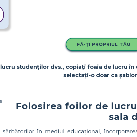
FĂ-ȚI PROPRIUL TĂU
lucru studenților dvs., copiați foaia de lucru în 
selectați-o doar ca șablon
Folosirea foilor de lucru
sala 
rii sărbătorilor în mediul educațional, încorporar