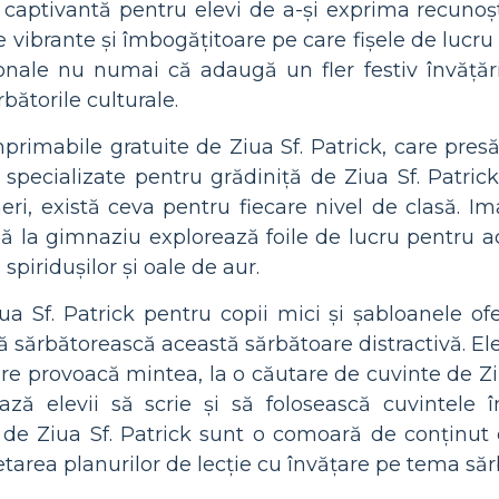
 captivantă pentru elevi de a-și exprima recunoșt
 vibrante și îmbogățitoare pe care fișele de lucru 
nale nu numai că adaugă un fler festiv învățării
bătorile culturale.
mprimabile gratuite de Ziua Sf. Patrick, care pre
 specializate pentru grădiniță de Ziua Sf. Patri
neri, există ceva pentru fiecare nivel de clasă. 
nă la gimnaziu explorează foile de lucru pentru ac
, spiridușilor și oale de aur.
ua Sf. Patrick pentru copii mici și șabloanele of
ă sărbătorească această sărbătoare distractivă. Ele
e provoacă mintea, la o căutare de cuvinte de Ziua 
ează elevii să scrie și să folosească cuvintele 
 de Ziua Sf. Patrick sunt o comoară de conținut e
area planurilor de lecție cu învățare pe tema sărb