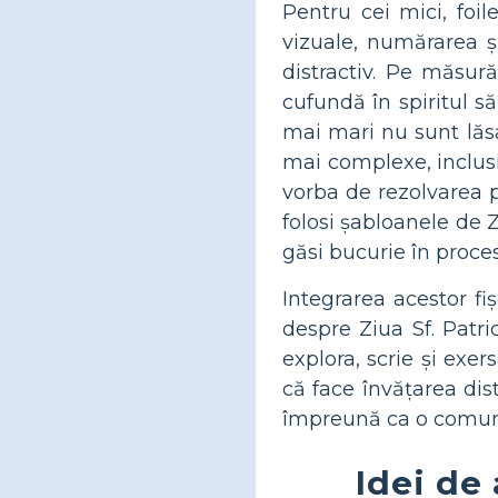
Pentru cei mici, foil
vizuale, numărarea ș
distractiv. Pe măsur
cufundă în spiritul să
mai mari nu sunt lăsaț
mai complexe, inclusi
vorba de rezolvarea 
folosi șabloanele de Z
găsi bucurie în proces
Integrarea acestor fi
despre Ziua Sf. Patri
explora, scrie și exer
că face învățarea dist
împreună ca o comuni
Idei de 