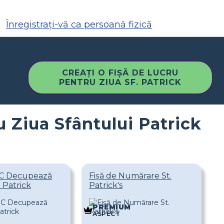
Înregistrați-vă ca persoană fizică
CREAȚI O FIȘĂ DE LUCRU
PENTRU ZIUA SF. PATRICK
u Ziua Sfântului Patrick
C Decupează
Fișă de Numărare St.
 Patrick
Patrick's
PREMIUM
ASPECT