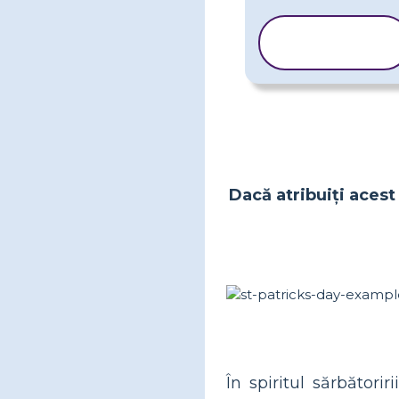
COPIAȚI
ȘABLONUL
Dacă atribuiți acest 
În spiritul sărbători