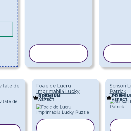
COPIAȚI
CO
ȘABLONUL
ȘA
vitate de
Foaie de Lucru
Scrisori L
Imprimabilă Lucky
Patrick
PREMIUM
PREMIU
Puzzle
ASPECT
ASPECT
COPIAȚI
LONUL
ȘABLONUL
Ș