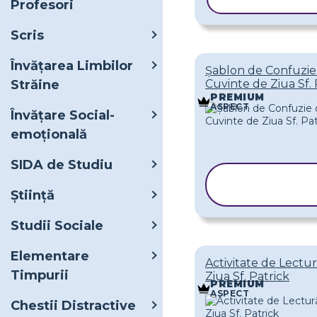
Profesori
Scris
Învățarea Limbilor
Șablon de Confuzie
Străine
Cuvinte de Ziua Sf. 
PREMIUM
ASPECT
Învățare Social-
emoțională
SIDA de Studiu
COPIAȚI
ȘABLONUL
Ştiinţă
Studii Sociale
Elementare
Activitate de Lectu
Timpurii
Ziua Sf. Patrick
PREMIUM
ASPECT
Chestii Distractive