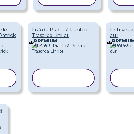
 de
Fișă de Practică Pentru
Potrivire
Patrick
Trasarea Liniilor
aur
PREMIUM
PREMIU
ASPECT
ASPECT
COPIAȚI
C
ȘABLONUL
ȘA
ră