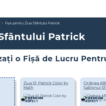
Fișe pentru Ziua Sfântului Patrick
Sfântului Patrick
zați o Fișă de Lucru Pentr
Ziua Sf. Patrick Color by
Ordinea AB
Math
Șablonul Sf.
PREMIUM
PREMIUM
ASPECT
ASPECT