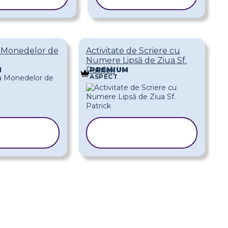
a Monedelor de
Activitate de Scriere cu
Numere Lipsă de Ziua Sf.
Patrick
M
PREMIUM
ASPECT
OPIAȚI
COPIAȚI
BLONUL
ȘABLONUL