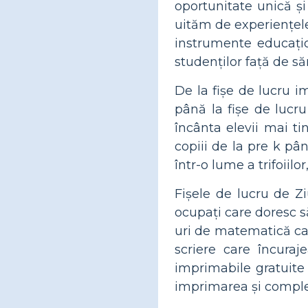
oportunitate unică și
uităm de experiențele
instrumente educațio
studenților față de săr
De la fișe de lucru i
până la fișe de lucru
încânta elevii mai ti
copiii de la pre k pâ
într-o lume a trifoiilor
Fișele de lucru de Zi
ocupați care doresc s
uri de matematică car
scriere care încuraj
imprimabile gratuite
imprimarea și complet