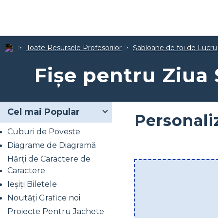
Toate Resursele Profesorilor
Șabloane de foi de Lucru
Fișe pentru Ziua 
Cel mai Popular
Personali
Cuburi de Poveste
Diagrame de Diagramă
Hărți de Caractere de
Caractere
Ieșiți Biletele
Noutăți Grafice noi
Proiecte Pentru Jachete