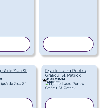
PIAȚI
COPIAȚI
BLONUL
ȘABLONUL
ipsă de Ziua Sf.
Fișa de Lucru Pentru
Graficul Sf. Patrick
M
PREMIUM
ASPECT
COPIAȚI
COPIAȚI
ABLONUL
ȘABLONUL