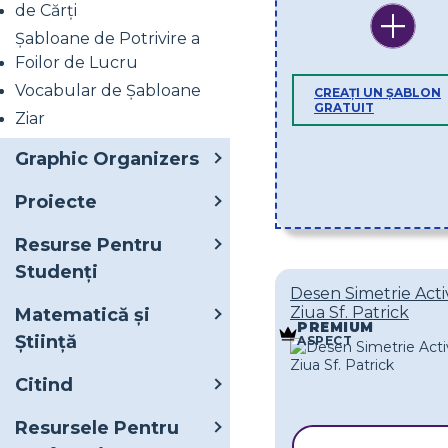
de Cărți
Șabloane de Potrivire a
Foilor de Lucru
Vocabular de Șabloane
CREAȚI UN ȘABLON
GRATUIT
Ziar
Graphic Organizers
Proiecte
Resurse Pentru
Studenți
Desen Simetrie Acti
Ziua Sf. Patrick
Matematică și
PREMIUM
Știință
ASPECT
Citind
Resursele Pentru
COPIAȚI ȘAB