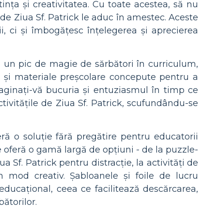
ința și creativitatea. Cu toate acestea, să nu
de Ziua Sf. Patrick le aduc în amestec. Aceste
, ci și îmbogățesc înțelegerea și aprecierea
să un pic de magie de sărbători în curriculum,
ck și materiale preșcolare concepute pentru a
Imaginați-vă bucuria și entuziasmul în timp ce
tivitățile de Ziua Sf. Patrick, scufundându-se
eră o soluție fără pregătire pentru educatorii
 oferă o gamă largă de opțiuni - de la puzzle-
Sf. Patrick pentru distracție, la activități de
în mod creativ. Șabloanele și foile de lucru
ducațional, ceea ce facilitează descărcarea,
ătorilor.