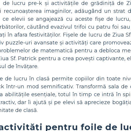
e de lucru pre-k și activitățile de grădiniță de 
i recunoașterea imaginilor, adăugând un strat de
ă ce elevii se angajează cu aceste fișe de lucr
rbătorilor, căutând evazivul trifoi cu patru foi sa
i în afara festivităților. Fișele de lucru de Ziua 
v puzzle-uri avansate și activități care promovează
problemelor de matematică pentru a debloca mesa
iua Sf. Patrick pentru a crea povești captivante, el
ul de învățare.
șe de lucru în clasă permite copiilor din toate niv
ck într-un mod semnificativ. Transformă sala de c
sa abilitățile esențiale, totul în timp ce intră în 
ractiv, dar îi ajută și pe elevi să aprecieze bogăția
tate de clasă.
activități pentru foile de l