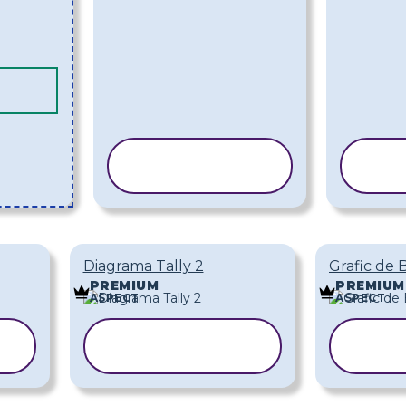
COPIAȚI
ȘABLONUL
Ș
Diagrama Tally 2
Grafic de 
PREMIUM
PREMIUM
ASPECT
ASPECT
COPIAȚI
C
ȘABLONUL
ȘA