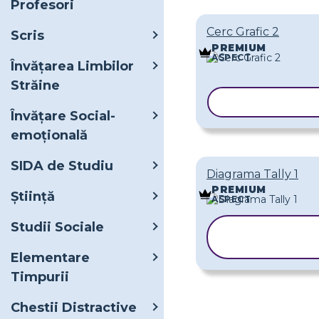
Profesori
Cerc Grafic 2
Scris
PREMIUM
ASPECT
Învățarea Limbilor
Străine
COPIAȚI ȘAB
Învățare Social-
emoțională
SIDA de Studiu
Diagrama Tally 1
PREMIUM
Ştiinţă
ASPECT
Studii Sociale
COPIAȚI
ȘABLONUL
Elementare
Timpurii
Chestii Distractive