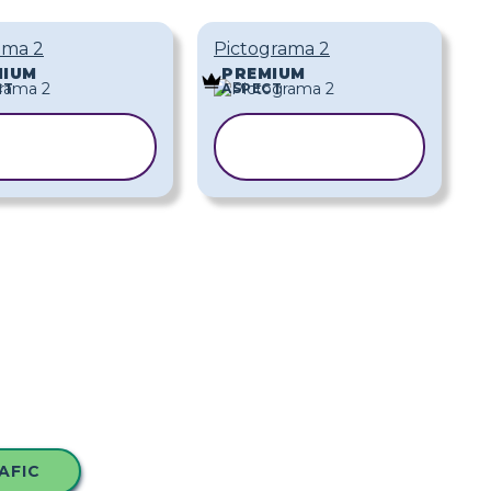
ama 2
Pictograma 2
MIUM
PREMIUM
CT
ASPECT
COPIAȚI
COPIAȚI
ȘABLONUL
ȘABLONUL
AFIC