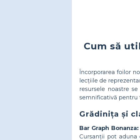
Cum să util
Încorporarea foilor no
lecțiile de reprezentar
resursele noastre se 
semnificativă pentru to
Grădinița și c
Bar Graph Bonanza:
Cursanții pot aduna d