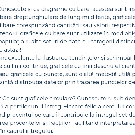
Cunoscute și ca diagrame cu bare, acestea sunt i
 bare dreptunghiulare de lungimi diferite, graficele
 bare corespunzând cantității sau valorii respecti
egorii, graficele cu bare sunt utilizate în mod obi
d populația și alte seturi de date cu categorii disti
e astăzi!
unt excelente la ilustrarea tendințelor și schimbăr
cu linii continue, graficele cu linii descriu eficient 
i, sau graficele cu puncte, sunt o altă metodă utilă
zintă distribuția datelor prin trasarea punctelor de
: Ce sunt graficele circulare? Cunoscute și sub den
ă a părților unui întreg. Fiecare felie a cercului 
nd procentul pe care îl contribuie la întregul set d
rea procentelor și fracțiilor, facilitând interpretare
 în cadrul întregului.