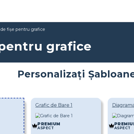
de fişe pentru grafice
pentru grafice
Personalizați Șabloane
Grafic de Bare 1
Diagrama
PREMIUM
PREMIU
ASPECT
ASPECT