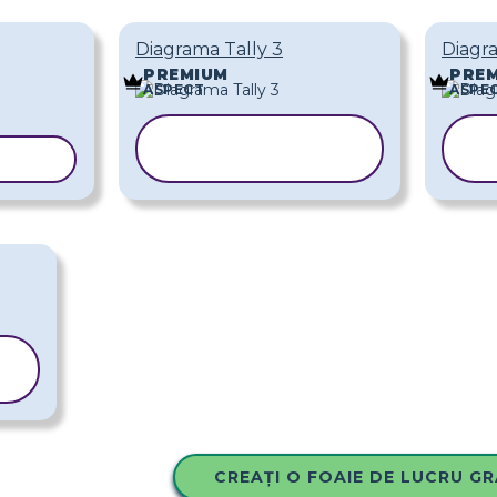
Diagrama Tally 3
Diagr
PREMIUM
PRE
ASPECT
ASPE
COPIAȚI
LONUL
ȘABLONUL
CREAȚI O FOAIE DE LUCRU GR