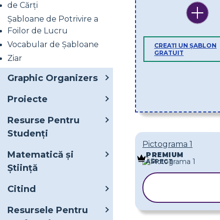
de Cărți
Șabloane de Potrivire a
Foilor de Lucru
Vocabular de Șabloane
CREAȚI UN ȘABLON
GRATUIT
Ziar
Graphic Organizers
Proiecte
Resurse Pentru
Studenți
Pictograma 1
Matematică și
PREMIUM
ASPECT
Știință
COPIAȚI
Citind
ȘABLONUL
Resursele Pentru