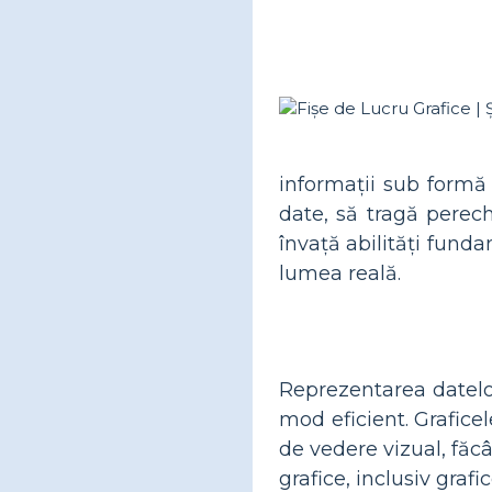
informații sub formă
date, să tragă perech
învață abilități fund
lumea reală.
Reprezentarea datelor
mod eficient. Grafice
de vedere vizual, făc
grafice, inclusiv grafi