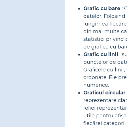
Grafic cu bare
: 
datelor. Folosind
lungimea fiecărei
din mai multe cat
statistici privin
de grafice cu bar
Grafic cu linii
: s
punctelor de date 
Graficele cu lini
ordonate. Ele pre
numerice.
Graficul circular
reprezentare clar
feliei reprezentâ
utile pentru afișa
fiecărei categorii