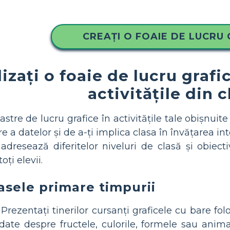
CREAȚI O FOAIE DE LUCRU 
izați o foaie de lucru graf
activitățile din c
astre de lucru grafice în activitățile tale obișnui
e a datelor și de a-ți implica clasa în învățarea int
adresează diferitelor niveluri de clasă și obiecti
ți elevii.
lasele primare timpurii
Prezentați tinerilor cursanți graficele cu bare fol
ate despre fructele, culorile, formele sau animal