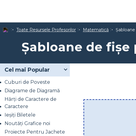
Toate Resursele Profesorilor
Matematică
Şabloane 
Şabloane de fişe 
Cel mai Popular
Cuburi de Poveste
Diagrame de Diagramă
Hărți de Caractere de
Caractere
Ieșiți Biletele
Noutăți Grafice noi
Proiecte Pentru Jachete