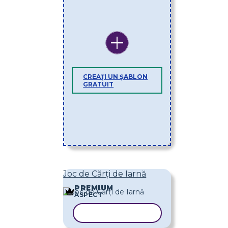
CREAȚI UN ȘABLON
GRATUIT
Joc de Cărți de Iarnă
PREMIUM
ASPECT
COPIAȚI ȘABLONUL