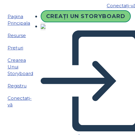
Conectați-v
CREAȚI UN STORYBOARD
Pagina
Principala
Resurse
Prețuri
Crearea
Unui
Storyboard
Registru
Conectați-
vă