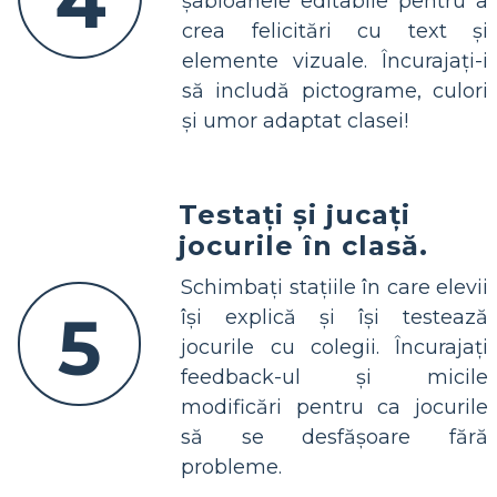
4
șabloanele editabile pentru a
crea felicitări cu text și
elemente vizuale. Încurajați-i
să includă pictograme, culori
și umor adaptat clasei!
Testați și jucați
jocurile în clasă.
Schimbați stațiile în care elevii
5
își explică și își testează
jocurile cu colegii. Încurajați
feedback-ul și micile
modificări pentru ca jocurile
să se desfășoare fără
probleme.