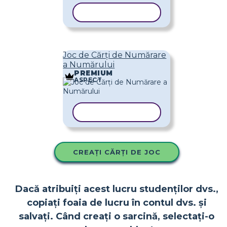
COPIAȚI ȘABLONUL
Joc de Cărți de Numărare
a Numărului
PREMIUM
ASPECT
COPIAȚI ȘABLONUL
CREAȚI CĂRȚI DE JOC
Dacă atribuiți acest lucru studenților dvs.,
copiați foaia de lucru în contul dvs. și
salvați. Când creați o sarcină, selectați-o