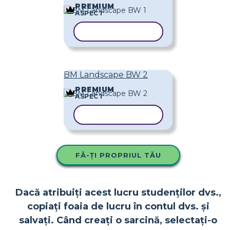
PREMIUM
ASPECT
COPIAȚI ȘABLONUL
BM Landscape BW 2
PREMIUM
ASPECT
COPIAȚI ȘABLONUL
FĂ-ȚI PROPRIUL TĂU
Dacă atribuiți acest lucru studenților dvs.,
copiați foaia de lucru în contul dvs. și
salvați. Când creați o sarcină, selectați-o