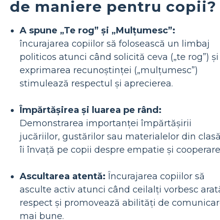
de maniere pentru copii?
A spune „Te rog” și „Mulțumesc”:
încurajarea copiilor să folosească un limbaj
politicos atunci când solicită ceva („te rog”) și
exprimarea recunoștinței („mulțumesc”)
stimulează respectul și aprecierea.
Împărtășirea și luarea pe rând:
Demonstrarea importanței împărtășirii
jucăriilor, gustărilor sau materialelor din clas
îi învață pe copii despre empatie și cooperare
Ascultarea atentă:
Încurajarea copiilor să
asculte activ atunci când ceilalți vorbesc arat
respect și promovează abilități de comunica
mai bune.