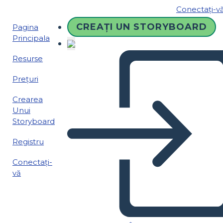
Conectați-v
CREAȚI UN STORYBOARD
Pagina
Principala
Resurse
Prețuri
Crearea
Unui
Storyboard
Registru
Conectați-
vă