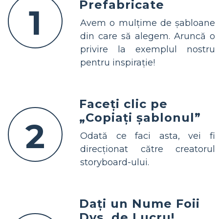
Prefabricate
1
Avem o mulțime de șabloane
din care să alegem. Aruncă o
privire la exemplul nostru
pentru inspirație!
Faceți clic pe
„Copiați șablonul”
2
Odată ce faci asta, vei fi
direcționat către creatorul
storyboard-ului.
Dați un Nume Foii
Dvs. de Lucru!