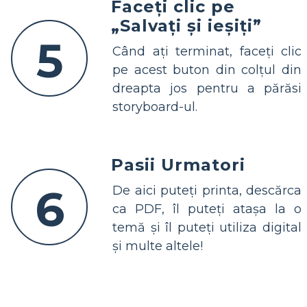
Faceți clic pe
„Salvați și ieșiți”
5
Când ați terminat, faceți clic
pe acest buton din colțul din
dreapta jos pentru a părăsi
storyboard-ul.
Pasii Urmatori
6
De aici puteți printa, descărca
ca PDF, îl puteți atașa la o
temă și îl puteți utiliza digital
și multe altele!