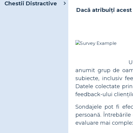
Chestii Distractive
Dacă atribuiți acest 
U
anumit grup de oame
subiecte, inclusiv fe
Datele colectate prin
feedback-ului cliențil
Sondajele pot fi efec
persoană. Întrebările
evaluare mai complexe