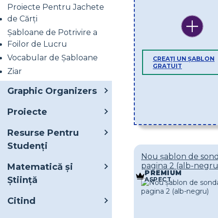
Proiecte Pentru Jachete
de Cărți
Șabloane de Potrivire a
Foilor de Lucru
Vocabular de Șabloane
CREAȚI UN ȘABLON
GRATUIT
Ziar
Graphic Organizers
Proiecte
Resurse Pentru
Studenți
Nou șablon de sond
pagina 2 (alb-negru
Matematică și
PREMIUM
Știință
ASPECT
Citind