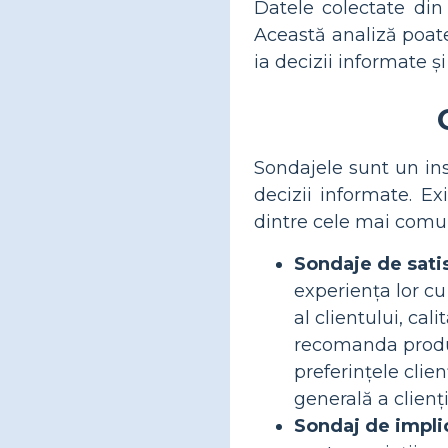
Datele colectate din s
Această analiză poate
ia decizii informate 
Sondajele sunt un ins
decizii informate. Ex
dintre cele mai comun
Sondaje de satisf
experiența lor cu
al clientului, cal
recomanda produsu
preferințele clie
generală a clienți
Sondaj de implic