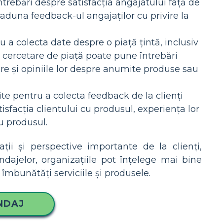
trebări despre satisfacția angajatului față de
 aduna feedback-ul angajaților cu privire la
 a colecta date despre o piață țintă, inclusiv
e cercetare de piață poate pune întrebări
are și opiniile lor despre anumite produse sau
te pentru a colecta feedback de la clienți
facția clientului cu produsul, experiența lor
ou produsul.
ii și perspective importante de la clienți,
ondajelor, organizațiile pot înțelege mai bine
t îmbunătăți serviciile și produsele.
NDAJ