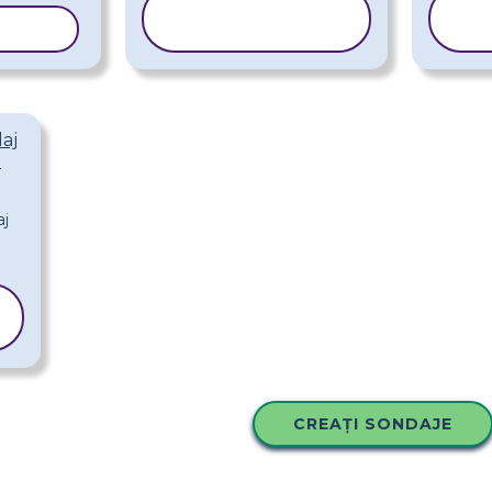
COPIAȚI
LONUL
ȘABLONUL
aj
-
CREAȚI SONDAJE