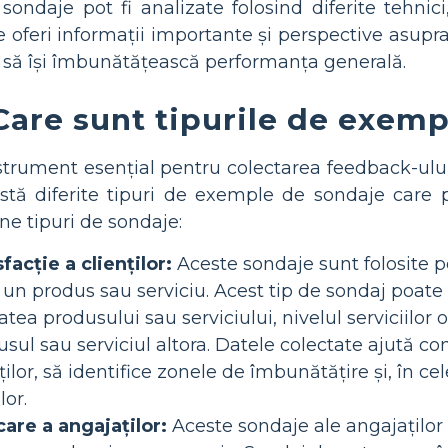
ondaje pot fi analizate folosind diferite tehnici, 
 oferi informații importante și perspective asupra 
și să își îmbunătățească performanța generală.
Care sunt tipurile de exem
trument esențial pentru colectarea feedback-ului ș
istă diferite tipuri de exemple de sondaje care pot
e tipuri de sondaje:
acție a clienților:
Aceste sondaje sunt folosite p
 un produs sau serviciu. Acest tip de sondaj poate 
itatea produsului sau serviciului, nivelul serviciilor o
l sau serviciul altora. Datele colectate ajută co
nților, să identifice zonele de îmbunătățire și, în
lor.
are a angajaților:
Aceste sondaje ale angajaților 