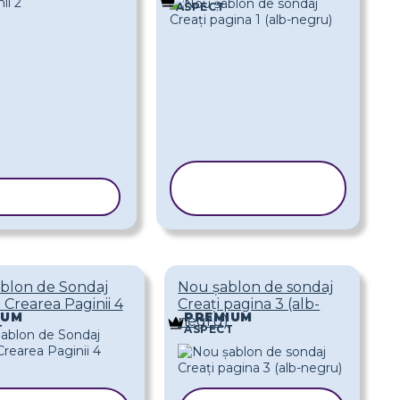
ASPECT
COPIAȚI
I ȘABLONUL
ȘABLONUL
blon de Sondaj
Nou șablon de sondaj
Crearea Paginii 4
Creați pagina 3 (alb-
IUM
PREMIUM
negru)
T
ASPECT