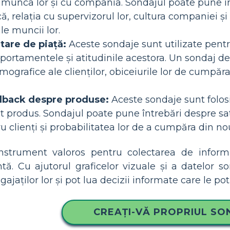
 munca lor și cu compania. Sondajul poate pune în
ă, relația cu supervizorul lor, cultura companiei și
le muncii lor.
tare de piață:
Aceste sondaje sunt utilizate pentru
portamentele și atitudinile acestora. Un sondaj d
ografice ale clienților, obiceiurile lor de cumpăr
dback despre produse:
Aceste sondaje sunt folosi
produs. Sondajul poate pune întrebări despre satis
ru clienți și probabilitatea lor de a cumpăra din n
strument valoros pentru colectarea de informaț
intă. Cu ajutorul graficelor vizuale și a datelor s
ngajaților lor și pot lua decizii informate care le po
CREAȚI-VĂ PROPRIUL SO