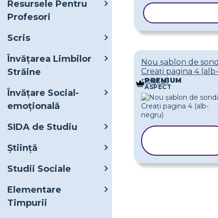
Resursele Pentru
COPIAȚI ȘAB
Profesori
Scris
Învățarea Limbilor
Nou șablon de sond
Străine
Creați pagina 4 (alb
negru)
PREMIUM
ASPECT
Învățare Social-
emoțională
SIDA de Studiu
COPIAȚI
ȘABLONUL
Ştiinţă
Studii Sociale
Elementare
Timpurii