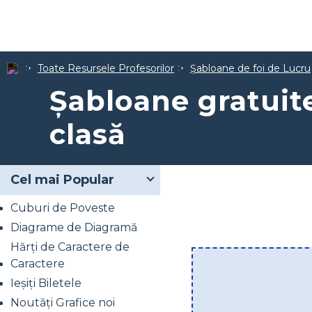
Toate Resursele Profesorilor
Șabloane de foi de Lucru
Șabloane gratuit
clasă
Cel mai Popular
Cuburi de Poveste
Diagrame de Diagramă
Hărți de Caractere de
Caractere
Ieșiți Biletele
Noutăți Grafice noi