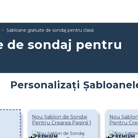
Șabloane gratuite de sondaj pentru clasă
e de sondaj pentru
Personalizați Șabloanel
Nou Șablon de Sondaj
Nou Șablon
Pentru Crearea Paginii 1
Pentru Crea
PREMIUM
PREMIUM