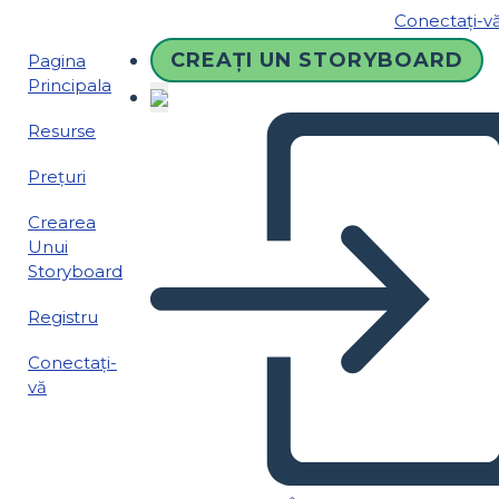
Conectați-v
CREAȚI UN STORYBOARD
Pagina
Principala
Resurse
Prețuri
Crearea
Unui
Storyboard
Registru
Conectați-
vă