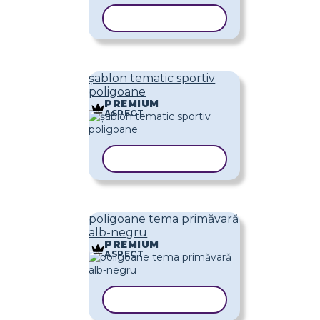
COPIAȚI ȘABLONUL
șablon tematic sportiv
poligoane
PREMIUM
ASPECT
COPIAȚI ȘABLONUL
poligoane tema primăvară
alb-negru
PREMIUM
ASPECT
COPIAȚI ȘABLONUL