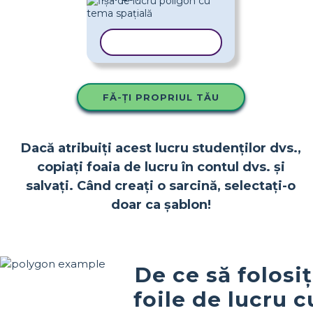
COPIAȚI ȘABLONUL
FĂ-ȚI PROPRIUL TĂU
Dacă atribuiți acest lucru studenților dvs.,
copiați foaia de lucru în contul dvs. și
salvați. Când creați o sarcină, selectați-o
doar ca șablon!
De ce să folosiț
foile de lucru c