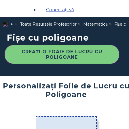
Conectați-vă
Toate Resursele Profesorilor
Matematică
Fișe cu
Fișe cu poligoane
CREAȚI O FOAIE DE LUCRU CU
POLIGOANE
Personalizați Foile de Lucru c
Poligoane