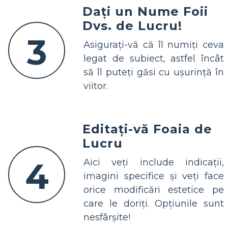
Dați un Nume Foii
Dvs. de Lucru!
3
Asigurați-vă că îl numiți ceva
legat de subiect, astfel încât
să îl puteți găsi cu ușurință în
viitor.
Editați-vă Foaia de
Lucru
4
Aici veți include indicații,
imagini specifice și veți face
orice modificări estetice pe
care le doriți. Opțiunile sunt
nesfârșite!