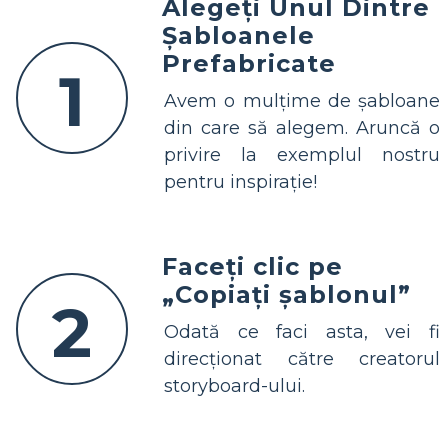
Alegeți Unul Dintre
Șabloanele
Prefabricate
1
Avem o mulțime de șabloane
din care să alegem. Aruncă o
privire la exemplul nostru
pentru inspirație!
Faceți clic pe
„Copiați șablonul”
2
Odată ce faci asta, vei fi
direcționat către creatorul
storyboard-ului.