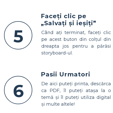
Faceți clic pe
„Salvați și ieșiți”
5
Când ați terminat, faceți clic
pe acest buton din colțul din
dreapta jos pentru a părăsi
storyboard-ul.
Pasii Urmatori
6
De aici puteți printa, descărca
ca PDF, îl puteți atașa la o
temă și îl puteți utiliza digital
și multe altele!