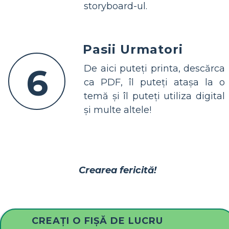
storyboard-ul.
Pasii Urmatori
6
De aici puteți printa, descărca
ca PDF, îl puteți atașa la o
temă și îl puteți utiliza digital
și multe altele!
Crearea fericită!
CREAȚI O FIȘĂ DE LUCRU