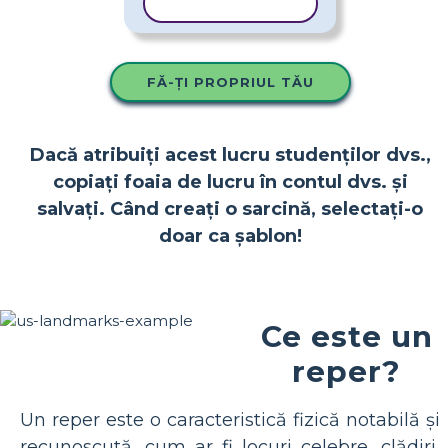
COPIAȚI ȘABLONUL
FĂ-ȚI PROPRIUL TĂU
Dacă atribuiți acest lucru studenților dvs.,
copiați foaia de lucru în contul dvs. și
salvați. Când creați o sarcină, selectați-o
doar ca șablon!
Ce este un
reper?
Un reper este o caracteristică fizică notabilă și
recunoscută, cum ar fi locuri celebre, clădiri,