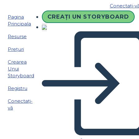
Conectați-v
CREAȚI UN STORYBOARD
Pagina
Principala
Resurse
Prețuri
Crearea
Unui
Storyboard
Registru
Conectați-
vă