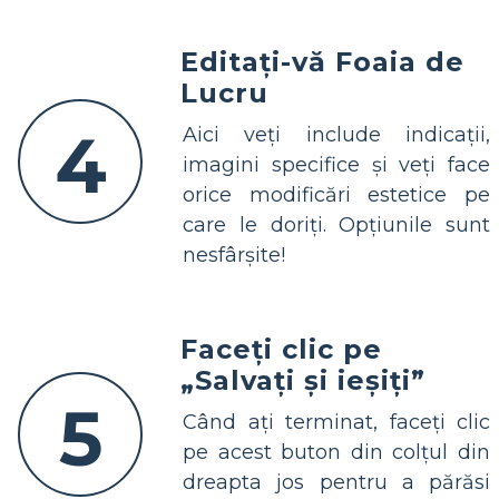
Editați-vă Foaia de
Lucru
4
Aici veți include indicații,
imagini specifice și veți face
orice modificări estetice pe
care le doriți. Opțiunile sunt
nesfârșite!
Faceți clic pe
„Salvați și ieșiți”
5
Când ați terminat, faceți clic
pe acest buton din colțul din
dreapta jos pentru a părăsi