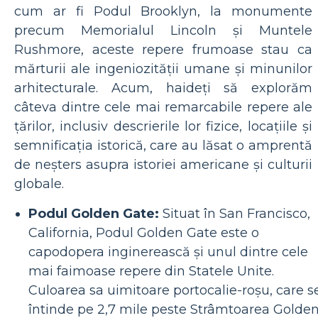
cum ar fi Podul Brooklyn, la monumente
precum Memorialul Lincoln și Muntele
Rushmore, aceste repere frumoase stau ca
mărturii ale ingeniozității umane și minunilor
arhitecturale. Acum, haideți să explorăm
câteva dintre cele mai remarcabile repere ale
țărilor, inclusiv descrierile lor fizice, locațiile și
semnificația istorică, care au lăsat o amprentă
de neșters asupra istoriei americane și culturii
globale.
Podul Golden Gate:
Situat în San Francisco,
California, Podul Golden Gate este o
capodopera inginerească și unul dintre cele
mai faimoase repere din Statele Unite.
Culoarea sa uimitoare portocalie-roșu, care s
întinde pe 2,7 mile peste Strâmtoarea Golde