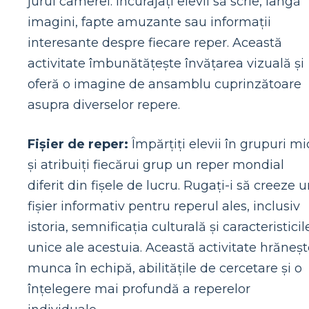
jurul camerei. Încurajați elevii să scrie, lângă
imagini, fapte amuzante sau informații
interesante despre fiecare reper. Această
activitate îmbunătățește învățarea vizuală și
oferă o imagine de ansamblu cuprinzătoare
asupra diverselor repere.
Fișier de reper:
Împărțiți elevii în grupuri mi
și atribuiți fiecărui grup un reper mondial
diferit din fișele de lucru. Rugați-i să creeze 
fișier informativ pentru reperul ales, inclusiv
istoria, semnificația culturală și caracteristicil
unice ale acestuia. Această activitate hrăneș
munca în echipă, abilitățile de cercetare și o
înțelegere mai profundă a reperelor