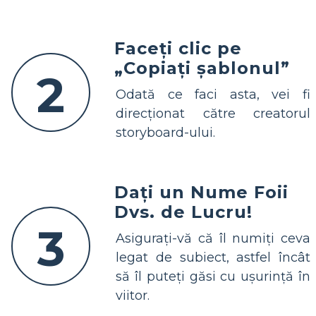
Faceți clic pe
„Copiați șablonul”
2
Odată ce faci asta, vei fi
direcționat către creatorul
storyboard-ului.
Dați un Nume Foii
Dvs. de Lucru!
3
Asigurați-vă că îl numiți ceva
legat de subiect, astfel încât
să îl puteți găsi cu ușurință în
viitor.