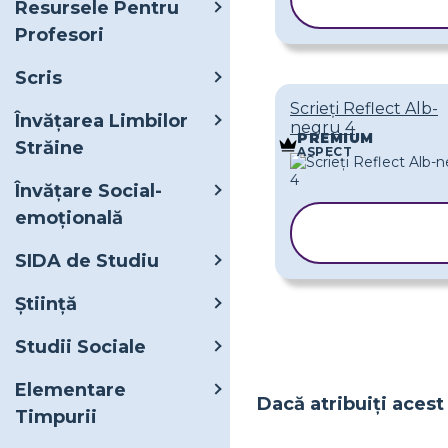
Resursele Pentru
ȘABLONUL
Profesori
Scris
Scrieți Reflect Alb-
Învățarea Limbilor
negru 4
PREMIUM
Străine
ASPECT
Învățare Social-
emoțională
COPIAȚI
ȘABLONUL
SIDA de Studiu
Ştiinţă
Studii Sociale
Elementare
Dacă atribuiți acest 
Timpurii