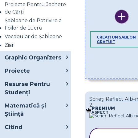
Proiecte Pentru Jachete
de Cărți
Șabloane de Potrivire a
Foilor de Lucru
Vocabular de Șabloane
CREAȚI UN ȘABLON
GRATUIT
Ziar
Graphic Organizers
Proiecte
Resurse Pentru
Studenți
Scrieți Reflect Alb
2
Matematică și
PREMIUM
ASPECT
Știință
Citind
COPIAȚI