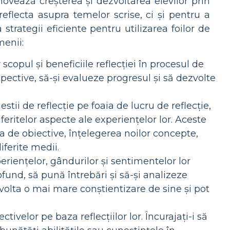
ovează creșterea și dezvoltarea elevilor prin
reflecta asupra temelor scrise, ci și pentru a
 strategii eficiente pentru utilizarea foilor de
menii:
 scopul și beneficiile reflecției în procesul de
spective, să-și evalueze progresul și să dezvolte
stii de reflecție pe foaia de lucru de reflecție,
feritelor aspecte ale experiențelor lor. Aceste
a de obiective, înțelegerea noilor concepte,
iferite medii.
riențelor, gândurilor și sentimentelor lor
fund, să pună întrebări și să-și analizeze
zvolta o mai mare conștientizare de sine și pot
ctivelor pe baza reflecțiilor lor. Încurajați-i să