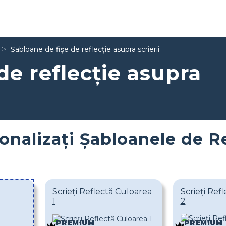
Șabloane de fișe de reflecție asupra scrierii
de reflecție asupra
onalizați Șabloanele de Re
Scrieți Reflectă Culoarea
Scrieți Ref
1
2
PREMIUM
PREMIUM