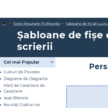
Toate Resursele Profesorilor
Șabloane de foi de Lucru
Șabloane de fișe 
scrierii
Cel mai Popular
Pers
Cuburi de Poveste
Diagrame de Diagramă
Hărți de Caractere de
Caractere
Ieșiți Biletele
Noutăți Grafice noi