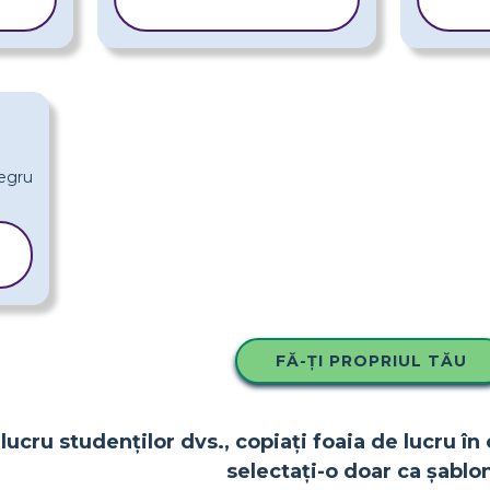
ȘABLONUL
ȘA
FĂ-ȚI PROPRIUL TĂU
lucru studenților dvs., copiați foaia de lucru în 
selectați-o doar ca șablon