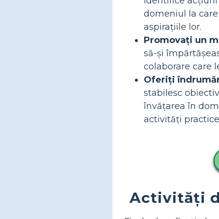
identifice acțiuni
domeniul la care r
aspirațiile lor.
Promovați un me
să-și împărtășeasc
colaborare care le
Oferiți îndrumăr
stabilesc obiecti
învățarea în dom
activități practice
Activități 