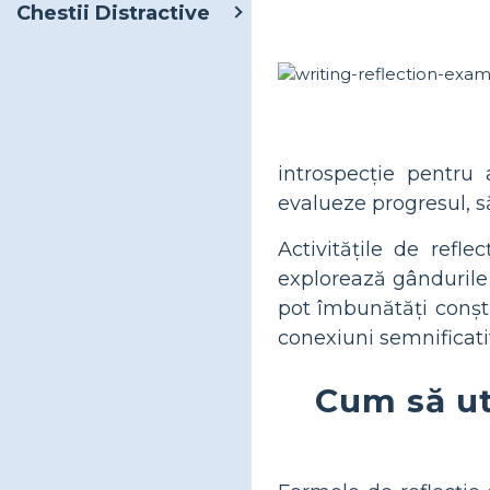
Chestii Distractive
introspecție pentru a
evalueze progresul, s
Activitățile de refle
explorează gândurile 
pot îmbunătăți conști
conexiuni semnificativ
Cum să uti