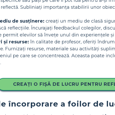
 specifice sau pași pe care îi pot lua pentru a-și î
eflectă. Subliniați importanța stabilirii unor obiect
diu de susținere:
creați un mediu de clasă sigur ș
ă reflecțiile. Încurajați feedbackul colegilor, discu
 permit elevilor să învețe unul din experiențele și 
i și resurse:
în calitate de profesor, oferiți îndrumăr
ve. Furnizați resurse, materiale sau activități sup
eniul pe care se concentrează. Aceasta poate incl
.
CREAȚI O FIȘĂ DE LUCRU PENTRU REF
de încorporare a foilor de lu