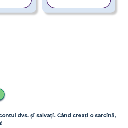
BLONUL
ȘABLONUL
contul dvs. și salvați. Când creați o sarcină,
!