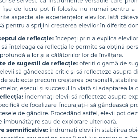
scrise servesc ca instrumente versatile care prom
e fișe de lucru pot fi folosite nu numai pentru a 
rite aspecte ale experiențelor elevilor. Iată câteva
să pentru a sprijini creșterea elevilor în diferite do
eptul de reflecție:
începeți prin a explica elevilor
-i să înțeleagă că reflecția le permite să obțină per
rofundă a lor și a călătoriilor lor de învățare.
te de sugestii de reflecție:
oferiți o gamă de suge
elevii să gândească critic și să reflecteze asupra di
lude subiecte precum creșterea personală, stabilire
melor, eșecul și succesul în viață și adaptarea la d
eflecția:
Îndemnați elevii să reflecteze asupra expe
ecifică de focalizare. Încurajați-i să gândească pro
cesele de gândire. Procedând astfel, elevii pot de
e îmbunătățire sau de explorare ulterioară.
ive semnificative:
îndrumați elevii în stabilirea obie