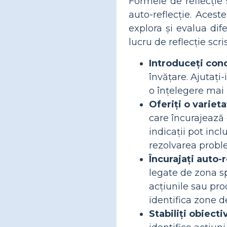
Formele de reflecție 
auto-reflecție. Acest
explora și evalua dife
lucru de reflecție scri
Introduceți conc
învățare. Ajutați
o înțelegere mai p
Oferiți o varieta
care încurajează 
indicații pot inc
rezolvarea proble
Încurajați auto-r
legate de zona sp
acțiunile sau pro
identifica zone d
Stabiliți obiect