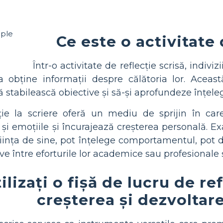
Ce este o activitate 
Într-o activitate de reflecție scrisă, indiv
 obține informații despre călătoria lor. Această
ă stabilească obiective și să-și aprofundeze înțele
cție la scriere oferă un mediu de sprijin în care
și emoțiile și încurajează creșterea personală. Exa
ința de sine, pot înțelege comportamentul, pot dez
e între eforturile lor academice sau profesionale ș
lizați o fișă de lucru de re
creșterea și dezvoltare