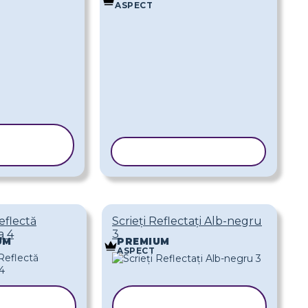
ASPECT
PIAȚI
LONUL
COPIAȚI ȘABLONUL
Reflectă
Scrieți Reflectați Alb-negru
a 4
3
UM
PREMIUM
ASPECT
OPIAȚI
COPIAȚI