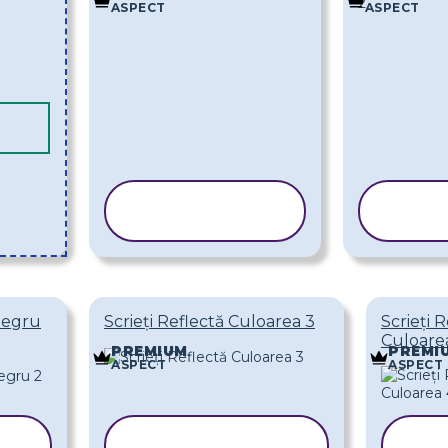
ASPECT
ASPECT
COPIAȚI
CO
ȘABLONUL
ȘAB
-negru
Scrieți Reflectă Culoarea 3
Scrieți 
Culoare
PREMIUM
PREMI
ASPECT
ASPECT
COPIAȚI
C