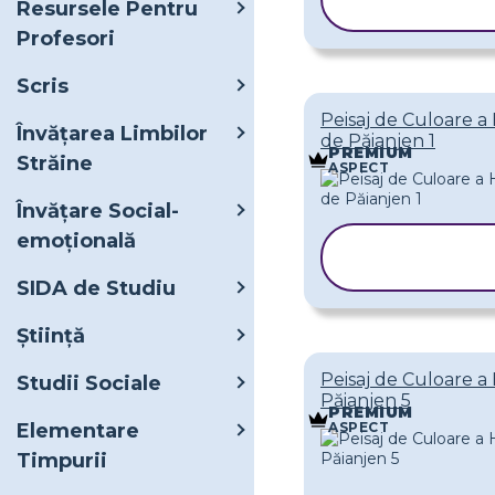
Resursele Pentru
ȘABLONUL
Profesori
Scris
Peisaj de Culoare a 
Învățarea Limbilor
de Păianjen 1
PREMIUM
Străine
ASPECT
Învățare Social-
emoțională
COPIAȚI
ȘABLONUL
SIDA de Studiu
Ştiinţă
Peisaj de Culoare a 
Studii Sociale
Păianjen 5
PREMIUM
ASPECT
Elementare
Timpurii