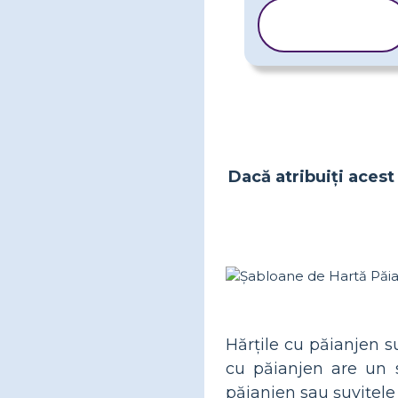
COPIAȚI
ȘABLONUL
Dacă atribuiți acest 
Hărțile cu păianjen 
cu păianjen are un s
păianjen sau șuvițele 