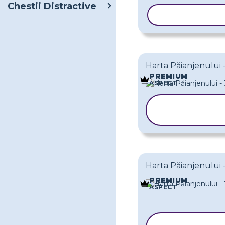
Chestii Distractive
COPIAȚI ȘAB
Harta Păianjenului 
PREMIUM
ASPECT
COPIAȚI
ȘABLONUL
Harta Păianjenului 
PREMIUM
ASPECT
COPIAȚI