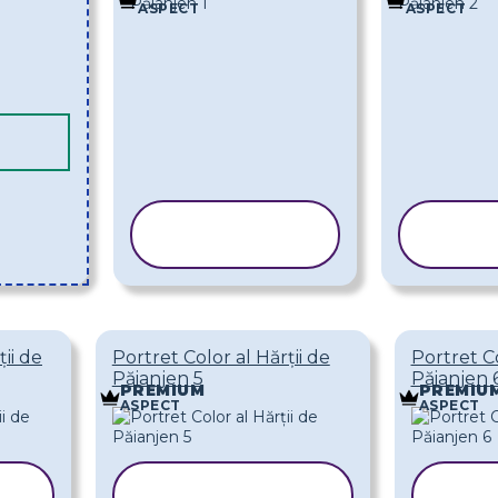
ASPECT
ASPECT
COPIAȚI
COP
ȘABLONUL
ȘAB
ții de
Portret Color al Hărții de
Portret Co
Păianjen 5
Păianjen 
PREMIUM
PREMIU
ASPECT
ASPECT
COPIAȚI