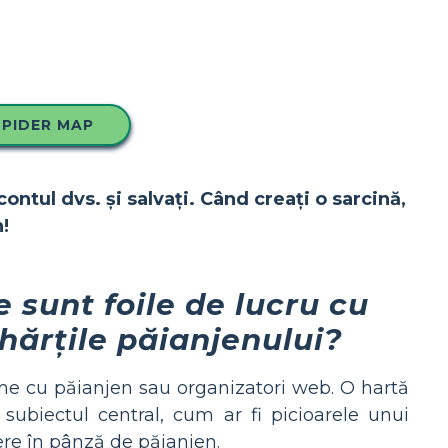
SPIDER MAP
contul dvs. și salvați. Când creați o sarcină,
!
e sunt foile de lucru cu
hărțile păianjenului?
me cu păianjen sau organizatori web. O hartă
subiectul central, cum ar fi picioarele unui
iere în pânză de păianjen.