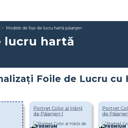
Modele de fișe de lucru hartă păianjen
 lucru hartă
alizați Foile de Lucru cu 
Portret Color al Hărții
Portret Colo
de Păianjen 1
de Păianje
PREMIUM
PREMIUM