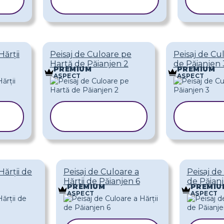
ȘABLONUL
Ș
Hărții
Peisaj de Culoare pe
Peisaj de Cul
Hartă de Păianjen 2
de Păianjen 
PREMIUM
PREMIUM
ASPECT
ASPECT
COPIAȚI
COP
ȘABLONUL
ȘAB
Hărții de
Peisaj de Culoare a
Peisaj de
Hărții de Păianjen 6
de Păian
PREMIUM
PREMIU
ASPECT
ASPECT