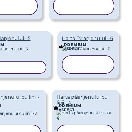
OPIAȚI
COPIAȚI
ABLONUL
ȘABLONUL
ianjenului - 5
Harta Păianjenului - 6
UM
PREMIUM
ASPECT
COPIAȚI
AȚI ȘABLONUL
ȘABLONUL
njenului cu linii -
Harta păianjenului cu
linii - 4
M
PREMIUM
ASPECT
COPIAȚI
COPIAȚI