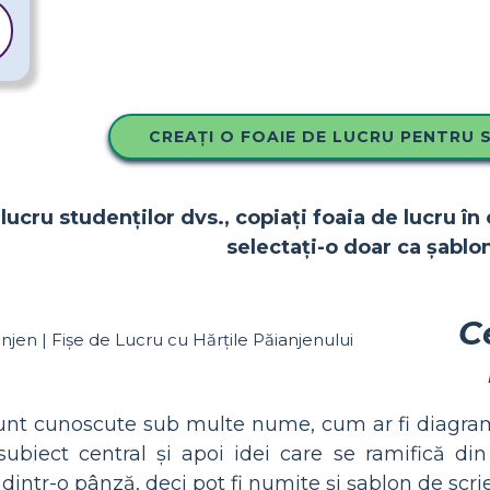
CREAȚI O FOAIE DE LUCRU PENTRU 
lucru studenților dvs., copiați foaia de lucru în 
selectați-o doar ca șablon
C
sunt cunoscute sub multe nume, cum ar fi diagra
ubiect central și apoi idei care se ramifică din 
dintr-o pânză, deci pot fi numite și șablon de scr