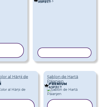
ASPECT
IAȚI
LONUL
COPIAȚI ȘABLONUL
lor al Hărții de
Șablon de Hartă
6
Păianjen
M
PREMIUM
ASPECT
COPIAȚI
COPIAȚI