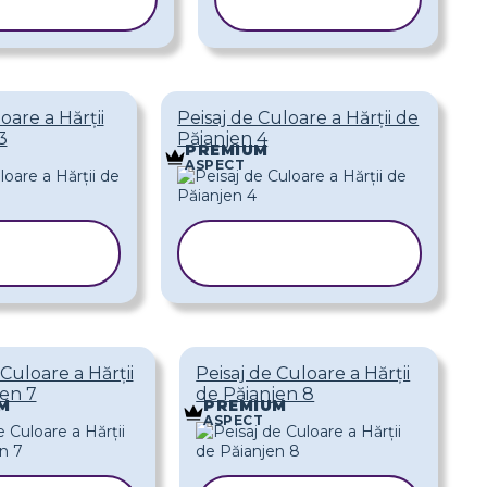
ABLONUL
ȘABLONUL
oare a Hărții
Peisaj de Culoare a Hărții de
3
Păianjen 4
PREMIUM
ASPECT
IAȚI
COPIAȚI
LONUL
ȘABLONUL
 Culoare a Hărții
Peisaj de Culoare a Hărții
jen 7
de Păianjen 8
M
PREMIUM
ASPECT