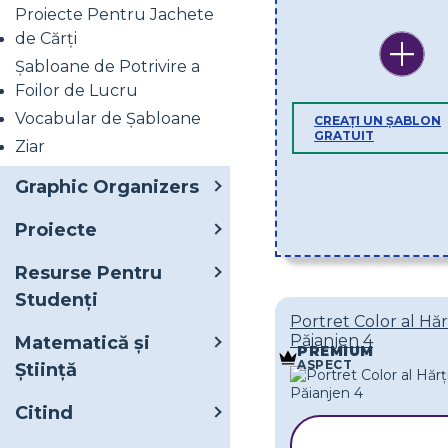
Proiecte Pentru Jachete
de Cărți
Șabloane de Potrivire a
Foilor de Lucru
Vocabular de Șabloane
CREAȚI UN ȘABLON
GRATUIT
Ziar
Graphic Organizers
Proiecte
Resurse Pentru
Studenți
Portret Color al Hăr
Păianjen 4
Matematică și
PREMIUM
ASPECT
Știință
Citind
COPIAȚI