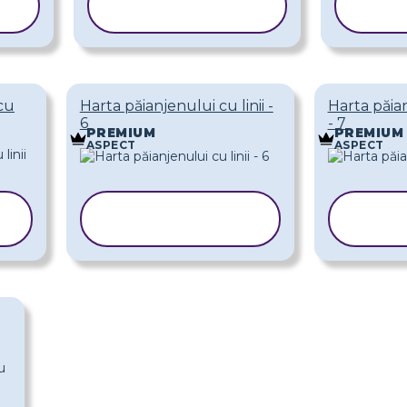
ȘABLONUL
Ș
cu
Harta păianjenului cu linii -
Harta păian
6
- 7
PREMIUM
PREMIUM
ASPECT
ASPECT
COPIAȚI
C
ȘABLONUL
ȘA