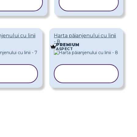
ABLONUL
ȘABLONUL
jenului cu linii
Harta păianjenului cu linii
- 8
PREMIUM
ASPECT
OPIAȚI
COPIAȚI
BLONUL
ȘABLONUL