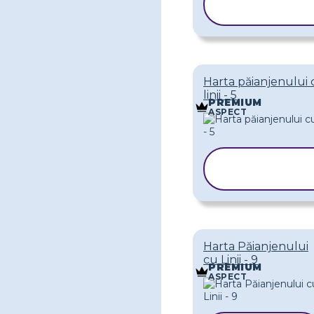
ȘABLONUL
Harta păianjenului 
linii - 5
PREMIUM
ASPECT
COPIAȚI
ȘABLONUL
Harta Păianjenului
cu Linii - 9
PREMIUM
ASPECT