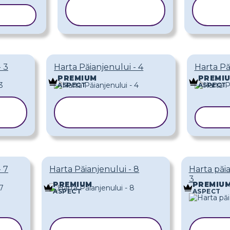
COPIAȚI
C
LONUL
ȘABLONUL
Ș
- 3
Harta Păianjenului - 4
Harta Pă
PREMIUM
PREMI
ASPECT
ASPECT
COPIAȚI
ȘABLONUL
COPI
- 7
Harta Păianjenului - 8
Harta păia
3
PREMIUM
PREMIU
ASPECT
ASPECT
COPIAȚI