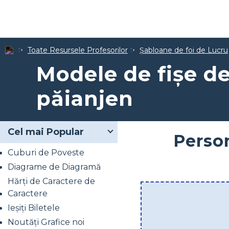
Toate Resursele Profesorilor
Șabloane de foi de Lucru
Modele de fișe de
păianjen
Cel mai Popular
Person
Cuburi de Poveste
Diagrame de Diagramă
Hărți de Caractere de
Caractere
Ieșiți Biletele
Noutăți Grafice noi