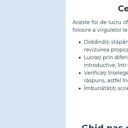
Ce
Aceste foi de lucru of
folosire a virgulelor l
Dobândiți stăpânir
revizuirea propozi
Lucrați prin difer
introductive, înt
Verificați înțeleg
răspuns, astfel în
Îmbunătățiți scrie
Ghid pas c