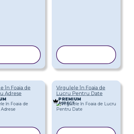
COPIAȚI
COPIAȚI
ABLONUL
ȘABLONUL
le în Foaia de
Virgulele în Foaia de
cu Adrese
Lucru Pentru Date
UM
PREMIUM
ASPECT
COPIAȚI
COPIAȚI