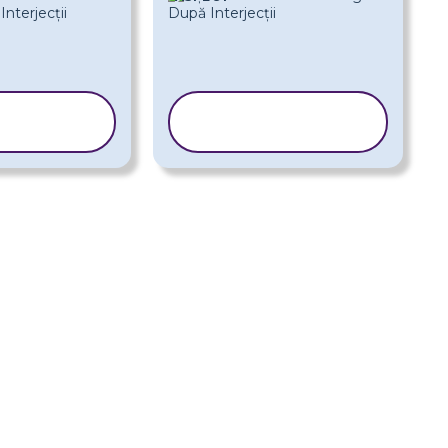
PIAȚI
COPIAȚI
LONUL
ȘABLONUL