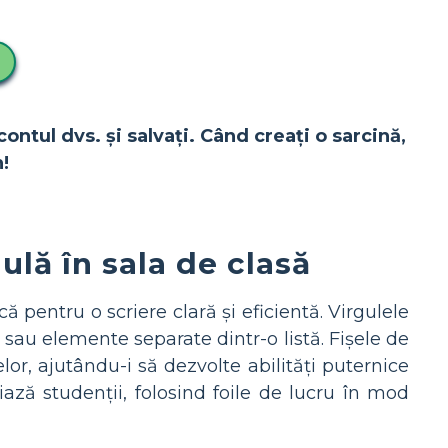
contul dvs. și salvați. Când creați o sarcină,
!
ulă în sala de clasă
ică pentru o scriere clară și eficientă. Virgulele
sau elemente separate dintr-o listă. Fișele de
elor, ajutându-i să dezvolte abilități puternice
ază studenții, folosind foile de lucru în mod