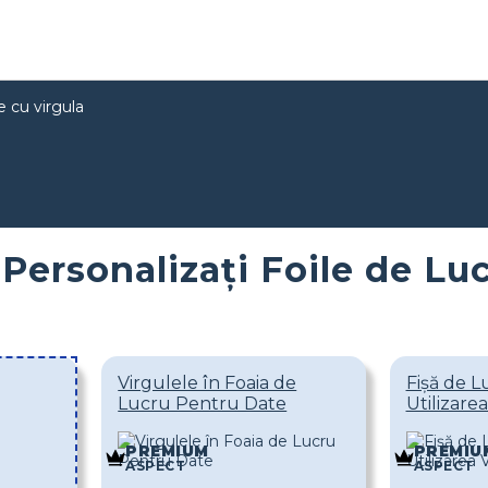
e cu virgula
Personalizați Foile de Lu
Virgulele în Foaia de
Fișă de 
Lucru Pentru Date
Utilizare
PREMIUM
PREMIU
ASPECT
ASPECT