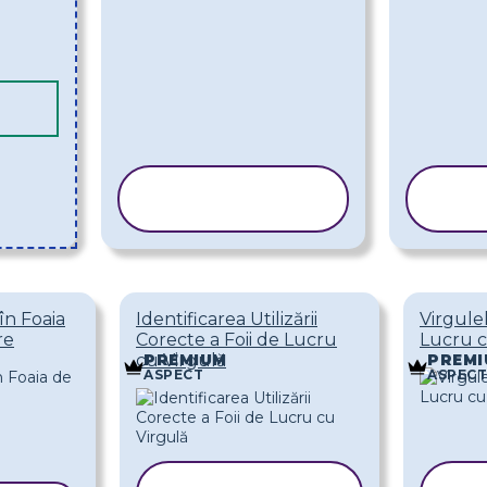
COPIAȚI
ȘABLONUL
Ș
în Foaia
Identificarea Utilizării
Virgule
re
Corecte a Foii de Lucru
Lucru 
cu Virgulă
PREMIUM
PREMI
ASPECT
ASPECT
COPIAȚI