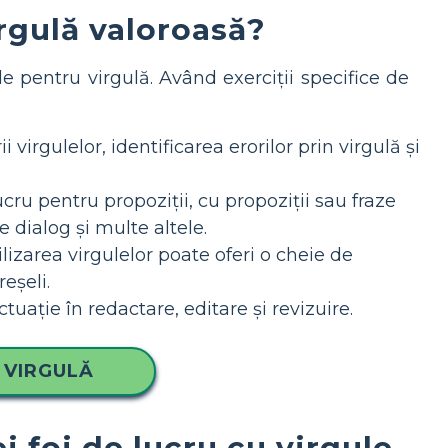
irgulă valoroasă?
ile pentru virgulă. Având exerciții specifice de
virgulelor, identificarea erorilor prin virgulă și
lucru pentru propoziții, cu propoziții sau fraze
e dialog și multe altele.
ilizarea virgulelor poate oferi o cheie de
eșeli.
tuație în redactare, editare și revizuire.
 VIRGULĂ
i foi de lucru cu virgule