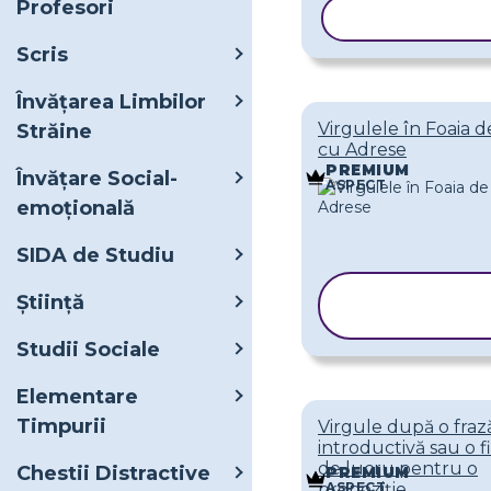
Profesori
COPIAȚI ȘAB
Scris
Învățarea Limbilor
Virgulele în Foaia 
Străine
cu Adrese
PREMIUM
Învățare Social-
ASPECT
emoțională
SIDA de Studiu
COPIAȚI
Ştiinţă
ȘABLONU
Studii Sociale
Elementare
Timpurii
Virgule după o fraz
introductivă sau o f
de lucru pentru o
Chestii Distractive
PREMIUM
ASPECT
propoziție