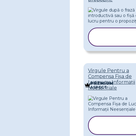
COPIAȚI
ȘABLONUL
Virgule Pentru a
Compensa Fișa de
Lucru cu Informații
PREMIUM
ASPECT
Neesențiale
COPIAȚI
ȘABLONUL