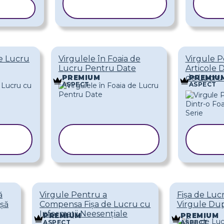
LONUL
ȘABLONUL
Ș
de Lucru
Virgulele în Foaia de
Virgule 
Lucru Pentru Date
Articole D
de Lucru 
PREMIUM
PREMIU
ASPECT
ASPECT
COPIAȚI
C
L
ȘABLONUL
ȘA
ă
Virgule Pentru a
Fișa de Luc
ișă
Compensa Fișa de Lucru cu
Virgule După
Informații Neesențiale
PREMIUM
PREMIUM
ASPECT
ASPECT