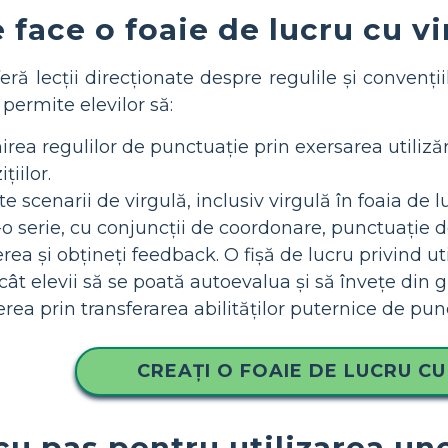
 face o foaie de lucru cu v
eră lecții direcționate despre regulile și convenți
e permite elevilor să:
ea regulilor de punctuație prin exersarea utilizării 
țiilor.
ite scenarii de virgulă, inclusiv virgulă în foaia de 
r-o serie, cu conjuncții de coordonare, punctuație d
erea și obțineți feedback. O fișă de lucru privind ut
cât elevii să se poată autoevalua și să învețe din gr
rea prin transferarea abilităților puternice de punc
CREAȚI O FOAIE DE LUCRU CU
u pas pentru utilizarea une