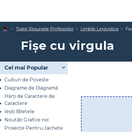
Toate Resursele Profesorilor
Limbile Lingvistice
Fiș
Fișe cu virgula
Cel mai Popular
Cuburi de Poveste
Diagrame de Diagramă
Hărți de Caractere de
Caractere
Ieșiți Biletele
Noutăți Grafice noi
Proiecte Pentru Jachete