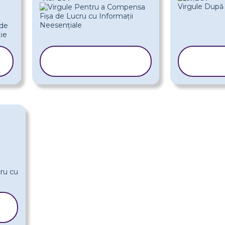
COPIAȚI
CO
ȘABLONUL
ȘAB