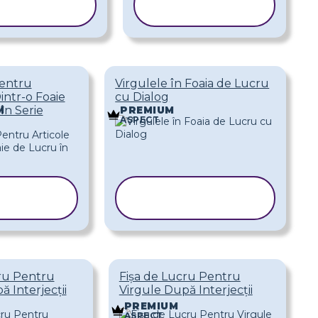
ABLONUL
ȘABLONUL
Pentru
Virgulele în Foaia de Lucru
intr-o Foaie
cu Dialog
în Serie
M
PREMIUM
ASPECT
OPIAȚI
COPIAȚI
BLONUL
ȘABLONUL
ru Pentru
Fișa de Lucru Pentru
 Interjecții
Virgule După Interjecții
PREMIUM
ASPECT