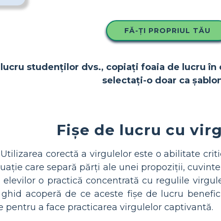
FĂ-ȚI PROPRIUL TĂU
lucru studenților dvs., copiați foaia de lucru în 
selectați-o doar ca șablon
Fișe de lucru cu virg
Utilizarea corectă a virgulelor este o abilitate crit
ție care separă părți ale unei propoziții, cuvinte 
 elevilor o practică concentrată cu regulile virgul
ghid acoperă de ce aceste fișe de lucru benefici
ive pentru a face practicarea virgulelor captivantă.