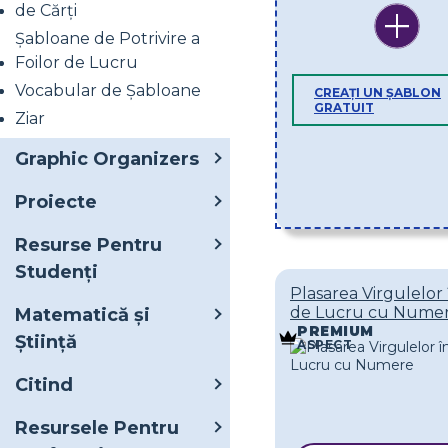
de Cărți
Șabloane de Potrivire a
Foilor de Lucru
Vocabular de Șabloane
CREAȚI UN ȘABLON
GRATUIT
Ziar
Graphic Organizers
Proiecte
Resurse Pentru
Studenți
Plasarea Virgulelor 
de Lucru cu Nume
Matematică și
PREMIUM
Știință
ASPECT
Citind
Resursele Pentru