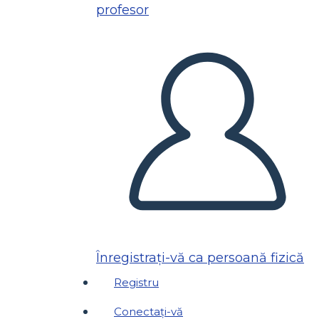
profesor
Înregistrați-vă ca persoană fizică
Registru
Conectați-vă