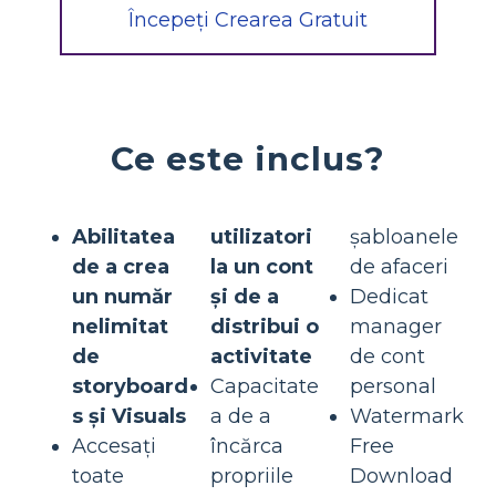
Începeți Crearea Gratuit
Ce este inclus?
Abilitatea
utilizatori
șabloanele
de a crea
la un cont
de afaceri
un număr
și de a
Dedicat
nelimitat
distribui o
manager
de
activitate
de cont
storyboard
Capacitate
personal
s și Visuals
a de a
Watermark
Accesați
încărca
Free
toate
propriile
Download