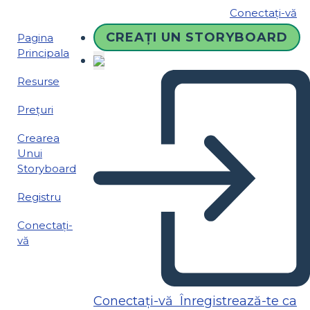
Conectați-vă
CREAȚI UN STORYBOARD
Pagina
Principala
Resurse
Prețuri
Crearea
Unui
Storyboard
Registru
Conectați-
vă
Conectați-vă
Înregistrează-te ca