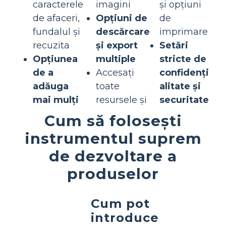
caracterele
imagini
și opțiuni
de afaceri,
Opțiuni de
de
fundalul și
descărcare
imprimare
recuzita
și export
Setări
Opțiunea
multiple
stricte de
de a
Accesați
confidenți
adăuga
toate
alitate și
mai mulți
resursele și
securitate
Cum să folosești
instrumentul suprem
de dezvoltare a
produselor
Cum pot
introduce