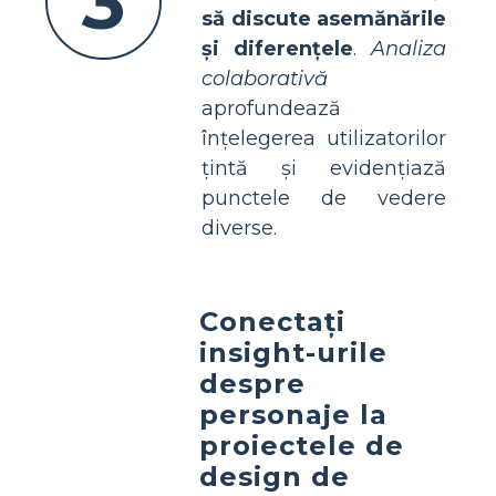
3
să discute asemănările
și diferențele
.
Analiza
colaborativă
aprofundează
înțelegerea utilizatorilor
țintă și evidențiază
punctele de vedere
diverse.
Conectați
insight-urile
despre
personaje la
proiectele de
design de