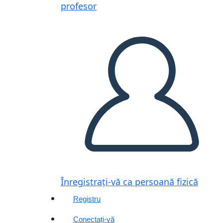
profesor
Înregistrați-vă ca persoană fizică
Registru
Conectați-vă