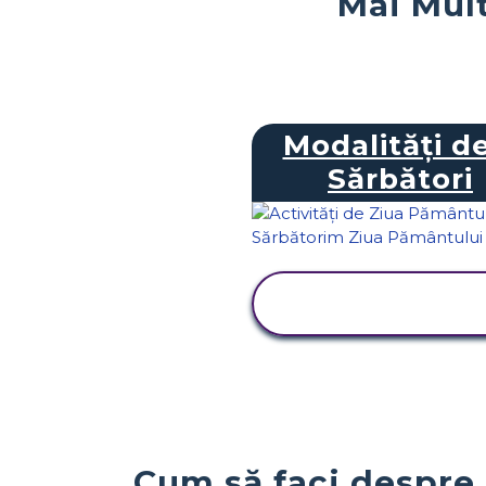
Mai Mult
Modalități d
Sărbători
VIZUALIZAȚI
ACTIVITATEA
Cum să faci despre 