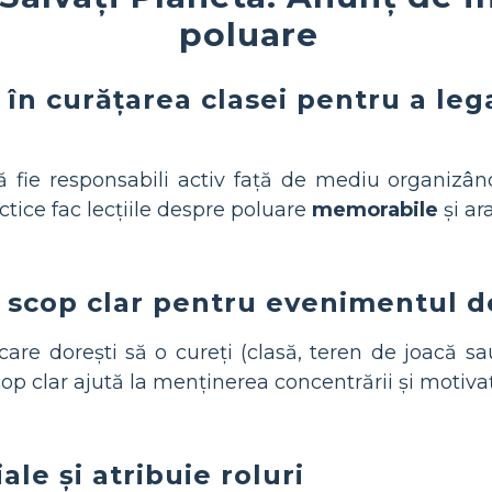
poluare
i în curățarea clasei pentru a leg
ă fie responsabili activ față de mediu organizâ
ractice fac lecțiile despre poluare
memorabile
și ara
n scop clar pentru evenimentul d
are dorești să o cureți (clasă, teren de joacă sa
op clar ajută la menținerea concentrării și motivați
le și atribuie roluri