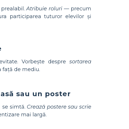
prealabil.
Atribuie roluri
— precum
a participarea tuturor elevilor și
e
evitate. Vorbește despre
sortarea
a față de mediu.
lasă sau un poster
ă se simtă.
Crează postere sau scrie
entizare mai largă.