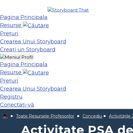
Pagina Principala
Resurse
Prețuri
Crearea Unui Storyboard
Creați un Storyboard
Pagina Principala
Resurse
Prețuri
Crearea Unui Storyboard
Registru
Conectați-vă
Toate Resursele Profesorilor
Concediu
Activitățile
Activitate PSA d