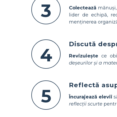
3
Colectează
mănuși, 
lider de echipă, re
menținerea organizăr
Discută despr
4
Revizuiește
ce obie
deșeurilor și a mater
Reflectă asup
5
Încurajează elevii
să
reflecții scurte
pentru