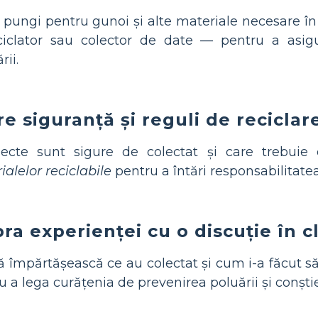
pungi pentru gunoi și alte materiale necesare în 
ciclator sau colector de date — pentru a asigur
ii.
e siguranță și reguli de reciclar
cte sunt sigure de colectat și care trebuie 
ialelor reciclabile
pentru a întări responsabilitate
ra experienței cu o discuție în c
 împărtășească ce au colectat și cum i-a făcut s
 a lega curățenia de prevenirea poluării și conști