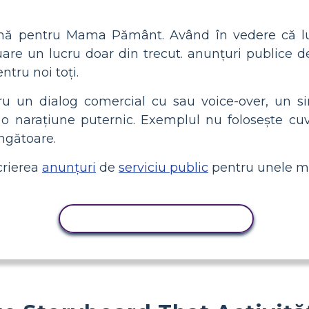
mă pentru Mama Pământ. Având în vedere că lu
e un lucru doar din trecut. anunțuri publice de 
tru noi toți.
ru un dialog comercial cu sau voice-over, un si
o narațiune puternic. Exemplul nu folosește cuvi
ingătoare.
crierea
anunțuri
de
serviciu public
pentru unele ma
ACTIVITATE DE COPIERE