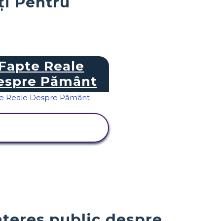
ți Pentru
Fapte Reale
espre Pământ
VIZUALIZAȚI
ACTIVITATEA
nteres public despre