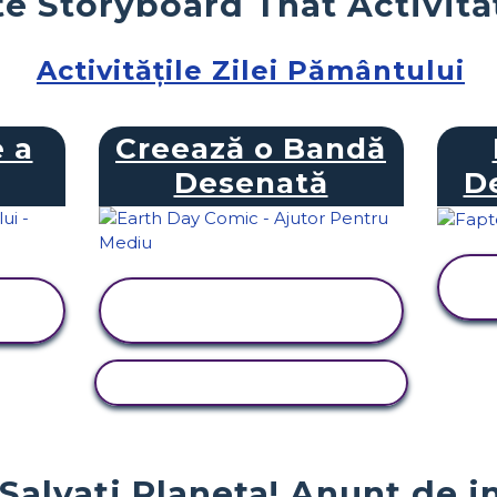
e Storyboard That Activită
Activitățile Zilei Pământului
e a
Creează o Bandă
Desenată
D
VIZUALIZAȚI
ACTIVITATEA
ACTIVITATE DE COPIERE
Salvați Planeta! Anunț de i