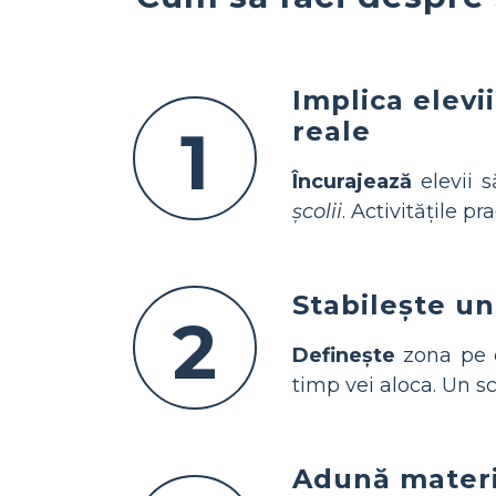
Implica elevi
reale
1
Încurajează
elevii s
școlii
. Activitățile p
Stabilește u
2
Definește
zona pe c
timp vei aloca. Un sc
Adună materia