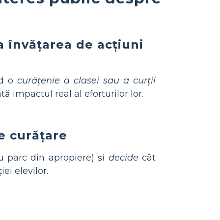
a învățarea de acțiuni
nd o
curățenie a clasei sau a curții
tă impactul real al eforturilor lor.
e curățare
u parc din apropiere) și
decide
cât
ei elevilor.