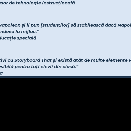
fesor de tehnologie instrucțională
Napoleon și îi pun [studenților] să stabilească dacă Napol
undeva la mijloc.”
educație specială
ativi cu Storyboard That și există atât de multe elemente v
ibilă pentru toți elevii din clasă.”
-a