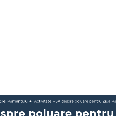
 Zilei Pământului
Activitate PSA despre poluare pentru Ziua P
espre poluare pentru