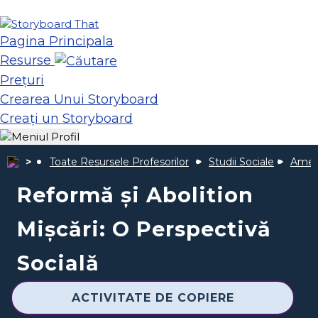
Pagina Principala
Resurse
Prețuri
Crearea Unui Storyboard
Creați un Storyboard
Toate Resursele Profesorilor
Studii Sociale
Ameri
Reformă și Abolition
Mișcări: O Perspectivă
Socială
ACTIVITATE DE COPIERE