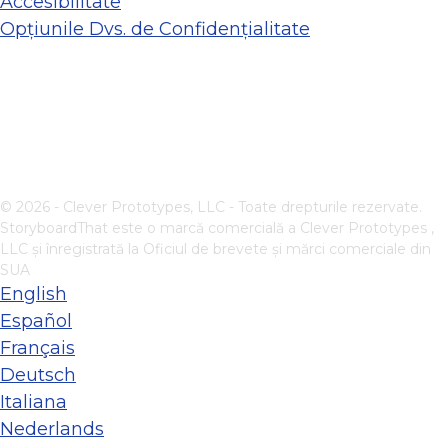
Accesibilitate
Opțiunile Dvs. de Confidențialitate
© 2026 - Clever Prototypes, LLC - Toate drepturile rezervate.
StoryboardThat este o marcă comercială a
Clever Prototypes ,
LLC
și înregistrată la Oficiul de brevete și mărci comerciale din
SUA
English
Español
Français
Deutsch
Italiana
Nederlands