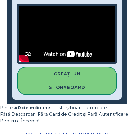
CREAȚI UN
STORYBOARD
Peste
40 de milioane
de storyboard-uri create
Fără Descărcări, Fără Card de Credit și Fără Autentificare
Pentru a Încerca!