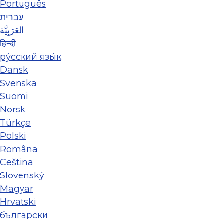
Português
עברית
العَرَبِيَّة
हिन्दी
ру́сский язы́к
Dansk
Svenska
Suomi
Norsk
Türkçe
Polski
Româna
Ceština
Slovenský
Magyar
Hrvatski
български