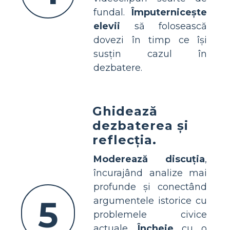
fundal.
Împuternicește
elevii
să folosească
dovezi în timp ce își
susțin cazul în
dezbatere.
Ghidează
dezbaterea și
reflecția.
Moderează discuția
,
încurajând analize mai
profunde și conectând
5
argumentele istorice cu
problemele civice
actuale.
Încheie
cu o