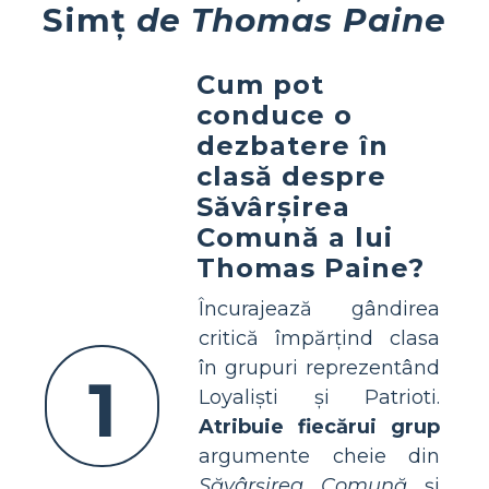
Simț
de Thomas Paine
Cum pot
conduce o
dezbatere în
clasă despre
Săvârșirea
Comună a lui
Thomas Paine?
Încurajează gândirea
critică împărțind clasa
în grupuri reprezentând
1
Loyaliști și Patrioti.
Atribuie fiecărui grup
argumente cheie din
Săvârșirea Comună
și