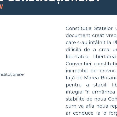
l
Constituția Statelor
document creat vreod
care s-au întâlnit la 
dificilă de a crea 
libertatea, libertate
Convenției constituți
incredibil de provo
față de Marea Britanie
pentru a stabili l
integral în urmărirea 
stabilite de noua Con
cum va afla noua rep
ar conduce la o forț