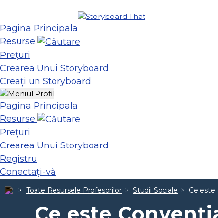
Pagina Principala
Resurse
Prețuri
Crearea Unui Storyboard
Creați un Storyboard
Pagina Principala
Resurse
Prețuri
Crearea Unui Storyboard
Registru
Conectați-vă
Toate Resursele Profesorilor
Studii Sociale
Ce este 
Ce este Convenți