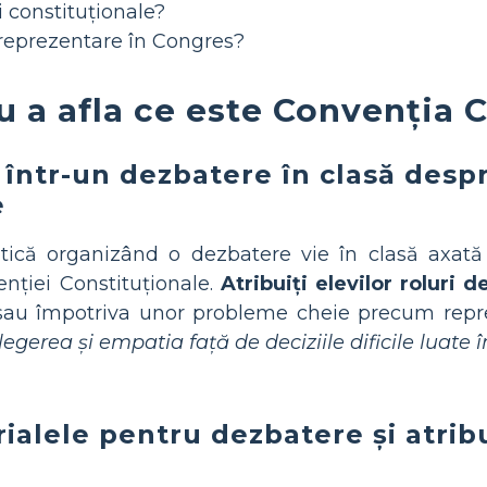
i constituționale?
 reprezentare în Congres?
 a afla ce este Convenția 
ii într-un dezbatere în clasă des
e
ritică organizând o dezbatere vie în clasă axat
nției Constituționale.
Atribuiți elevilor roluri d
au împotriva unor probleme cheie precum repre
egerea și empatia față de deciziile dificile luate î
ialele pentru dezbatere și atribu