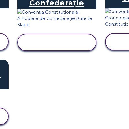
Confederație
VIZUALIZAȚI
ACTIVITATEA
n