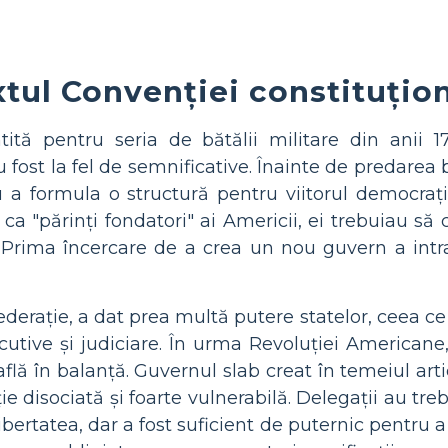
tul Convenției constituțio
ă pentru seria de bătălii militare din anii 1775
fost la fel de semnificative. Înainte de predarea 
u a formula o structură pentru viitorul democraț
i ca "părinți fondatori" ai Americii, ei trebuiau 
. Prima încercare de a crea un nou guvern a intra
derație, a dat prea multă putere statelor, ceea ce
utive și judiciare. În urma Revoluției Americane,
află în balanță. Guvernul slab creat în temeiul arti
ie disociată și foarte vulnerabilă. Delegații au tr
bertatea, dar a fost suficient de puternic pentru a 