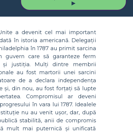
▶
 Unite a devenit cel mai important
ată în istoria americană. Delegații
Philadelphia în 1787 au primit sarcina
un guvern care să garanteze ferm
a și justiția. Mulți dintre membrii
onale au fost martorii unei sarcini
catoare de a declara independența
 și, din nou, au fost forțați să lupte
ibertatea. Compromisul ar deveni
progresului în vara lui 1787. Idealele
stituție nu au venit ușor, dar, după
ublică stabilită, anii de compromis
ă mult mai puternică și unificată