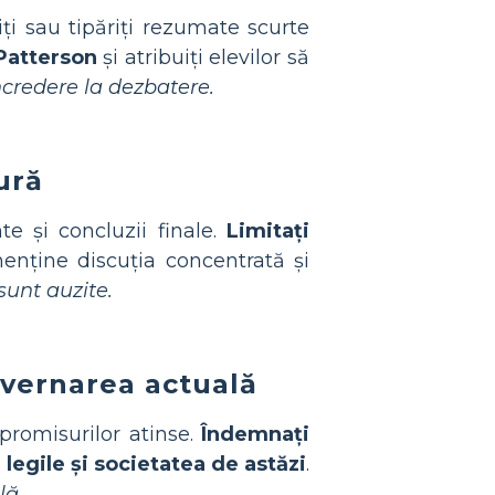
ți sau tipăriți rezumate scurte
Patterson
și atribuiți elevilor să
încredere la dezbatere.
ură
te și concluzii finale.
Limitați
nține discuția concentrată și
sunt auzite.
guvernarea actuală
promisurilor atinse.
Îndemnați
 legile și societatea de astăzi
.
lă.