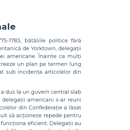
nale
-1783, bătăliile politice fără
britanică de Yorktown, delegații
iei americane. Înainte ca mulți
să creeze un plan pe termen lung
t sub incidența articolelor din
 a dus la un guvern central slab
 delegații americani s-ar reuni
colelor din Confederație a lăsat
ebuit să acționeze repede pentru
funcționa eficient. Delegații au