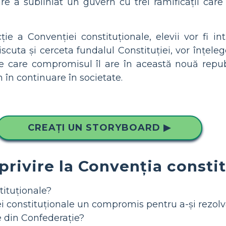
re a subliniat un guvern cu trei ramificații care 
ție a Convenției constituționale, elevii vor fi int
discuta și cerceta fundalul Constituției, vor înțele
pe care compromisul îl are în această nouă repub
n în continuare în societate.
CREAȚI UN STORYBOARD ▶
 privire la Convenția consti
tituționale?
i constituționale un compromis pentru a-și rezolv
e din Confederație?