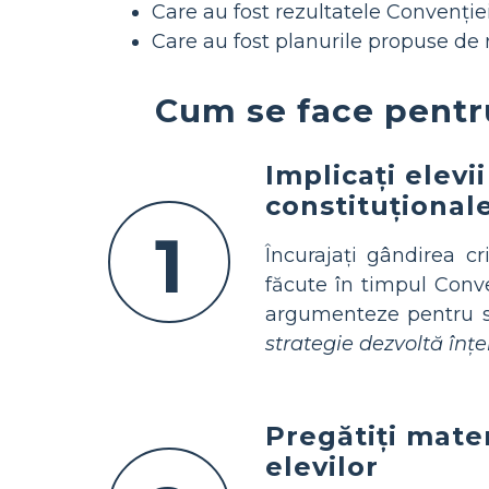
Care au fost rezultatele Convenție
Care au fost planurile propuse de
Cum se face pentru
Implicați elev
constituțional
1
Încurajați gândirea c
făcute în timpul Conve
argumenteze pentru s
strategie dezvoltă înțel
Pregătiți mater
elevilor