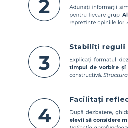
2
Adunați informații sim
pentru fiecare grup.
A
reprezinte opiniile lor.
Stabiliți regul
3
Explicați formatul dez
timpul de vorbire și
constructivă.
Structura
Facilitați refl
4
După dezbatere, ghidaț
elevii să considere mo
Reflecția aprofundează 