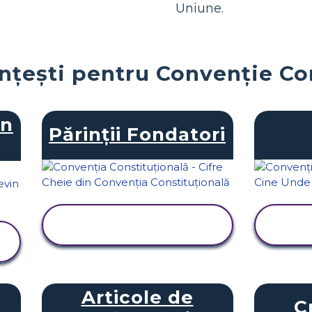
Uniune.
ențești pentru Convenție Co
in
Părinții Fondatori
VIZUALIZAȚI
ACTIVITATEA
Articole de
C