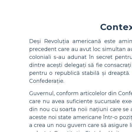
Contex
Deși Revoluția americană este amintit
precedent care au avut loc simultan au 
coloniali s-au adunat în secret pentr
dintre acești delegați să fie consacraț
pentru o republică stabilă și dreaptă
Confederație.
Guvernul, conform articolelor din Confe
care nu avea suficiente sucursale exec
din nou cu soarta noii națiuni care se 
aceste noi state americane într-o poziț
a crea un nou guvern care să asigure li