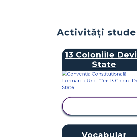
Activități stud
13 Coloniile Dev
State
VIZUALIZAȚI
ACTIVITATEA
Vocabular