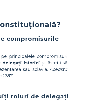
Constituțională?
pre compromisurile
ă pe principalele compromisuri
e delegați istorici
și lăsați-i să
zentarea sau sclavia.
Această
n 1787.
iți roluri de delegați