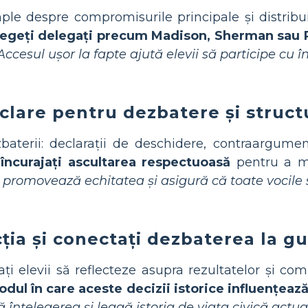
ple despre compromisurile principale și distribui
legeți delegați precum Madison, Sherman sau 
Accesul ușor la fapte ajută elevii să participe cu 
i clare pentru dezbatere și struct
baterii: declarații de deschidere, contraargumen
 încurajați ascultarea respectuoasă
pentru a me
 promovează echitatea și asigură că toate vocile 
ecția și conectați dezbaterea la 
i elevii să reflecteze asupra rezultatelor și com
dul în care aceste decizii istorice influențează
înțelegerea și leagă istoria de viața civică actua