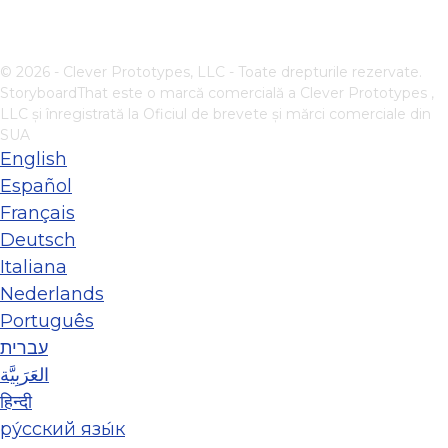
© 2026 - Clever Prototypes, LLC - Toate drepturile rezervate.
StoryboardThat este o marcă comercială a
Clever Prototypes ,
LLC
și înregistrată la Oficiul de brevete și mărci comerciale din
SUA
English
Español
Français
Deutsch
Italiana
Nederlands
Português
עברית
العَرَبِيَّة
हिन्दी
ру́сский язы́к