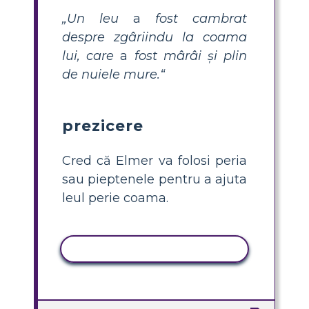
„Un leu
a
fost cambrat
despre zgâriindu la coama
lui, care
a
fost mârâi și plin
de nuiele mure.“
prezicere
Cred că Elmer va folosi peria
sau pieptenele pentru a ajuta
leul perie coama.
ACTIVITATE DE COPIERE