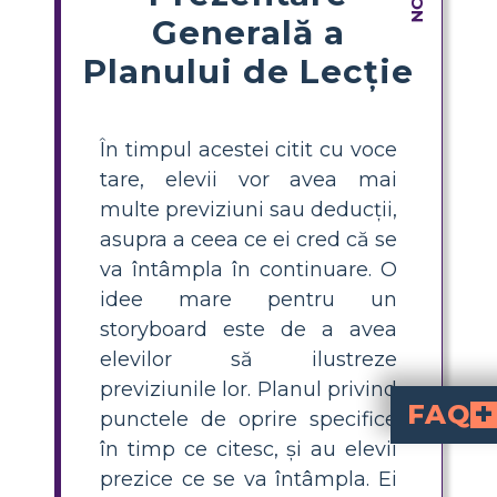
Generală a
Planului de Lecție
În timpul acestei citit cu voce
tare, elevii vor avea mai
multe previziuni sau deducții,
asupra a ceea ce ei cred că se
va întâmpla în continuare. O
idee mare pentru un
storyboard este de a avea
elevilor să ilustreze
previziunile lor. Planul privind
FAQ
punctele de oprire specifice
în timp ce citesc, și au elevii
Cum pot învăța elevii să facă pre
, oprindu-te în 
și întrebând elev
și cunoștințe anterioare pent
Care este o activitate simplă de predicție pentru
activitate de predicție cu st
: după ce citesc fiecare capitol sau scenă, lasă elevii să deseneze ce cred că se va întâmpla în continuare și să scrie o 
De ce este important ca elevii să folosească dovezi atunci când fac predicții într-o p
îi încurajează pe elevi să gândească critic și să își
Ce obiecte cheie aduce Elmer în rucsac și cum pot elevii folosi această listă pentru 
gumă, periuță de dinți, pastă de dinți, pieptene, 
pot prezice modul în care fiecare obiect îl po
Cum pot folosi storyb
ilustreze pr
, făcând gândirea abstractă vizibilă. Prin desen și descrierea a ceea ce se întâmplă și a ceea ce s-ar putea î
prezice ce se va întâmpla. Ei