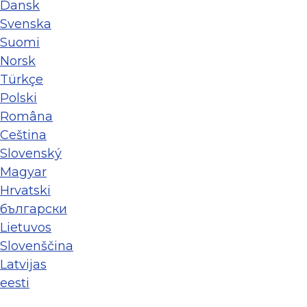
Dansk
Svenska
Suomi
Norsk
Türkçe
Polski
Româna
Ceština
Slovenský
Magyar
Hrvatski
български
Lietuvos
Slovenščina
Latvijas
eesti