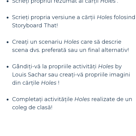
Scrieți propriul rezumat al cărții
Holes
.
Scrieți propria versiune a cărții
Holes
folosind
Storyboard That!
Creați un scenariu
Holes
care să descrie
scena dvs. preferată sau un final alternativ!
Gândiți-vă la propriile activități
Holes
by
Louis Sachar sau creați-vă propriile imagini
din cărțile
Holes
!
Completați activitățile
Holes
realizate de un
coleg de clasă!