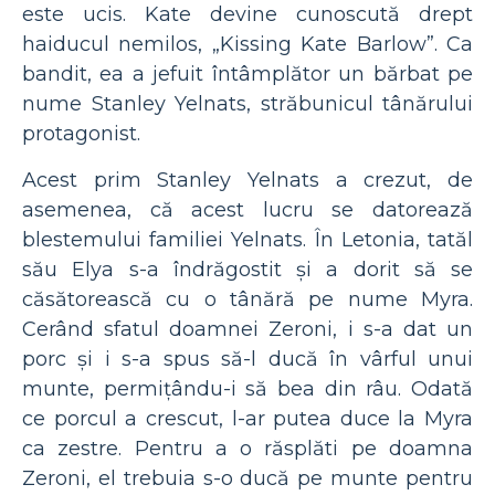
este ucis. Kate devine cunoscută drept
haiducul nemilos, „Kissing Kate Barlow”. Ca
bandit, ea a jefuit întâmplător un bărbat pe
nume Stanley Yelnats, străbunicul tânărului
protagonist.
Acest prim Stanley Yelnats a crezut, de
asemenea, că acest lucru se datorează
blestemului familiei Yelnats. În Letonia, tatăl
său Elya s-a îndrăgostit și a dorit să se
căsătorească cu o tânără pe nume Myra.
Cerând sfatul doamnei Zeroni, i s-a dat un
porc și i s-a spus să-l ducă în vârful unui
munte, permițându-i să bea din râu. Odată
ce porcul a crescut, l-ar putea duce la Myra
ca zestre. Pentru a o răsplăti pe doamna
Zeroni, el trebuia s-o ducă pe munte pentru