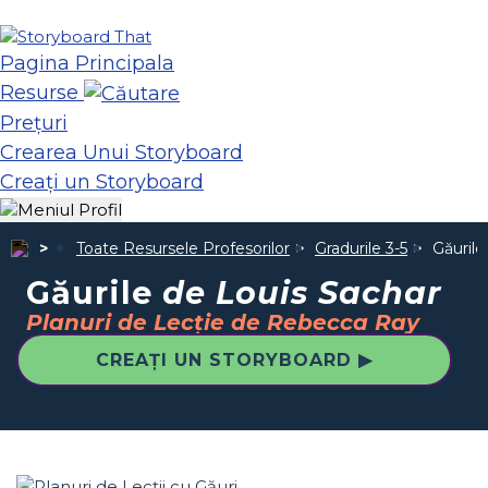
Pagina Principala
Resurse
Prețuri
Crearea Unui Storyboard
Creați un Storyboard
Toate Resursele Profesorilor
Gradurile 3-5
Găuril
Găurile
de Louis Sachar
Planuri de Lecție de Rebecca Ray
CREAȚI UN STORYBOARD ▶