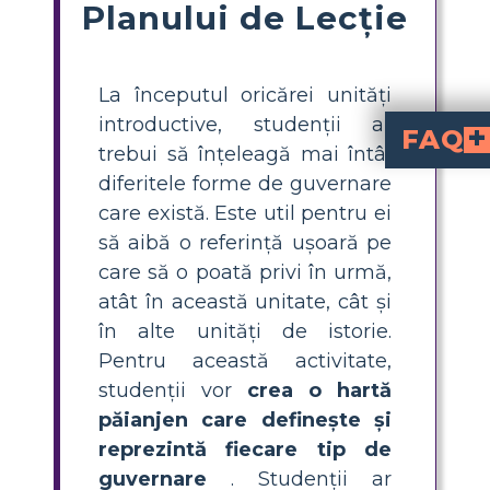
Planului de Lecție
La începutul oricărei unități
introductive, studenții ar
FAQ
trebui să înțeleagă mai întâi
Care sunt principa
includ democrația directă, democrația reprezentativă,
Cum pot preda f
este o metodă ușoară și vizuală pentru elevii de gim
Ce este o hartă păianjen
este un organizator grafic în care elevii plasează subiec
De ce este important
Comparația formelor diferite de guvernare înc
despre putere, drepturi și societate. Ajută elev
Care sunt câteva moduri creative prin care elevii pot pre
colegilor, pot clasifica guvernele de la cele mai favorabile la cele mai puțin favorabile sau pot folosi storyboard-uri și ilustrații pentru a arăta creativ cum funcțione
diferitele forme de guvernare
care există. Este util pentru ei
să aibă o referință ușoară pe
care să o poată privi în urmă,
atât în această unitate, cât și
în alte unități de istorie.
Pentru această activitate,
studenții vor
crea o hartă
păianjen care definește și
reprezintă fiecare tip de
guvernare
. Studenții ar