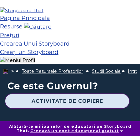
Pagina Principala
Resurse
Prețuri
Crearea Unui Storyboard
Creați un Storyboard
Toate Resursele Profesorilor
Studii Sociale
Intro
Ce este Guvernul?
ACTIVITATE DE COPIERE
Alătură-te milioanelor de educatori pe Storyboard
That.
Creează un cont educațional gratuit
✨