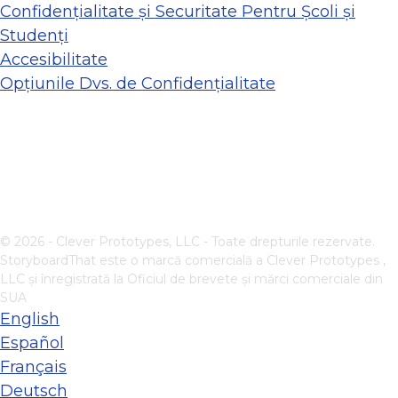
Confidențialitate și Securitate Pentru Școli și
Studenți
Accesibilitate
Opțiunile Dvs. de Confidențialitate
© 2026 - Clever Prototypes, LLC - Toate drepturile rezervate.
StoryboardThat este o marcă comercială a
Clever Prototypes ,
LLC
și înregistrată la Oficiul de brevete și mărci comerciale din
SUA
English
Español
Français
Deutsch