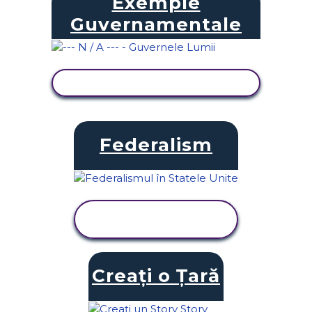
Exemple
Guvernamentale
VIZUALIZAȚI ACTIVITATEA
Federalism
VIZUALIZAȚI
ACTIVITATEA
Creați o Țară