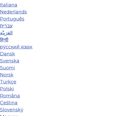
Italiana
Nederlands
Português
עברית
العَرَبِيَّة
हिन्दी
ру́сский язы́к
Dansk
Svenska
Suomi
Norsk
Türkçe
Polski
Româna
Ceština
Slovenský