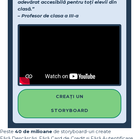
adevărat accesibilă pentru toți elevii din
clasă.”
– Profesor de clasa a III-a
CREAȚI UN
STORYBOARD
Peste
40 de milioane
de storyboard-uri create
Fără Descărcări, Fără Card de Credit și Fără Autentificare