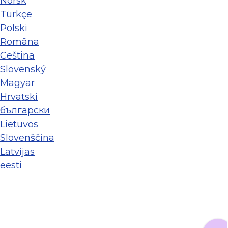
Norsk
Türkçe
Polski
Româna
Ceština
Slovenský
Magyar
Hrvatski
български
Lietuvos
Slovenščina
Latvijas
eesti