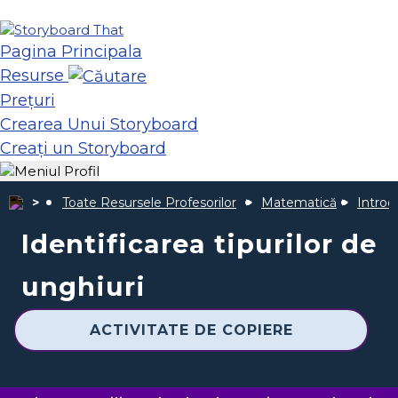
Pagina Principala
Resurse
Prețuri
Crearea Unui Storyboard
Creați un Storyboard
Toate Resursele Profesorilor
Matematică
Introd
Identificarea tipurilor de
unghiuri
ACTIVITATE DE COPIERE