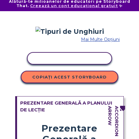
Alătură-te milioanelor de educatori pe Storyboard
That.
Creează un cont educațional gratuit
✨
Mai Multe Opțiuni
ACTIVITATE DE COPIERE
COPIAȚI ACEST STORYBOARD
PREZENTARE GENERALĂ A PLANULUI
DE LECȚIE
Prezentare
Generală a