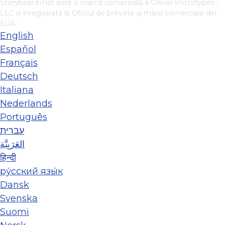
StoryboardThat este o marcă comercială a
Clever Prototypes ,
LLC
și înregistrată la Oficiul de brevete și mărci comerciale din
SUA
English
Español
Français
Deutsch
Italiana
Nederlands
Português
עברית
العَرَبِيَّة
हिन्दी
ру́сский язы́к
Dansk
Svenska
Suomi