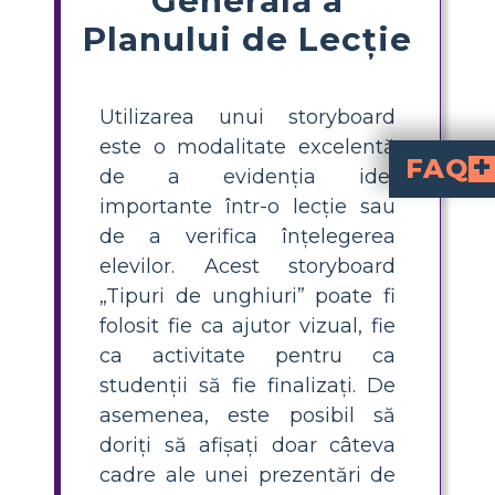
Planului de Lecție
Utilizarea unui storyboard
este o modalitate excelentă
FAQ
de a evidenția idei
importante într-o lecție sau
Ce tipuri de unghiuri trebuie să cunoască elevii?
(mai mici de 9
unghiuri obtuse
(exact 180°), și
(mai mari de 180°, dar mai mic
Cum pot preda tipuril
pentru ca elevii să definească fiecare tip de ungh
Care este o activitate ușoară de clasă pentru a ajuta elevii să i
în care elevii să potrivească numele unghiurilor cu i
Cum pot structura
precum storyboard-uri, împărțiți sarcinile în pași și oferiți practică cu joc
Pot elevii folosi S
pentru a plasa săgeți sau segment
de a verifica înțelegerea
elevilor. Acest storyboard
„Tipuri de unghiuri” poate fi
folosit fie ca ajutor vizual, fie
ca activitate pentru ca
studenții să fie finalizați. De
asemenea, este posibil să
doriți să afișați doar câteva
cadre ale unei prezentări de