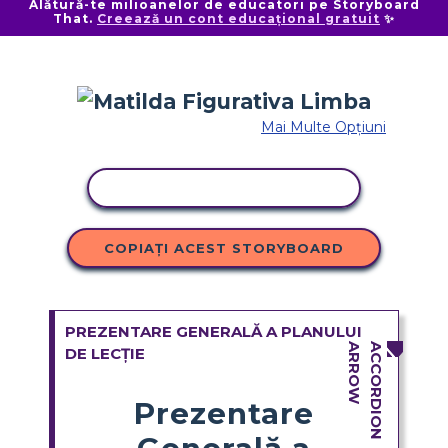
Alătură-te milioanelor de educatori pe Storyboard
That.
Creează un cont educațional gratuit
✨
Mai Multe Opțiuni
ACTIVITATE DE COPIERE
COPIAȚI ACEST STORYBOARD
PREZENTARE GENERALĂ A PLANULUI
DE LECȚIE
Prezentare
Generală a