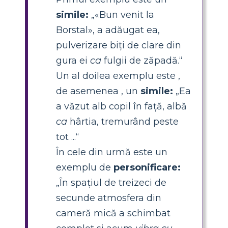
simile:
„«Bun venit la
Borstal», a adăugat ea,
pulverizare biți de clare din
gura ei
ca
fulgii de zăpadă.“
Un al doilea exemplu este ,
de asemenea , un
simile:
„Ea
a văzut alb copil în față, albă
ca
hârtia, tremurând peste
tot ...“
În cele din urmă este un
exemplu de
personificare:
„În spațiul de treizeci de
secunde atmosfera din
cameră mică a schimbat