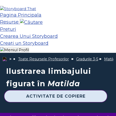
Pagina Principala
Resurse
Prețuri
Crearea Unui Storyboard
Creați un Storyboard
Toate Resursele Profesorilor
Gradurile 3-5
Matild
Ilustrarea limbajului
figurat în
Matilda
ACTIVITATE DE COPIERE