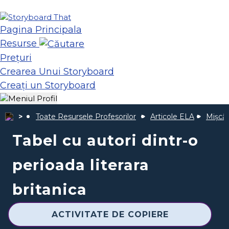
Pagina Principala
Resurse
Prețuri
Crearea Unui Storyboard
Creați un Storyboard
Toate Resursele Profesorilor
Articole ELA
Mișcăr
Tabel cu autori dintr-o
perioada literara
britanica
ACTIVITATE DE COPIERE