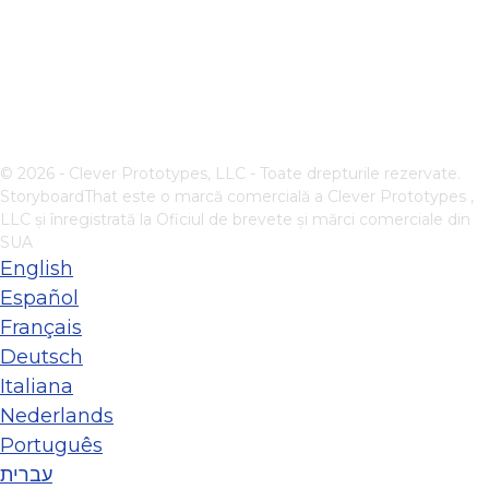
© 2026 - Clever Prototypes, LLC - Toate drepturile rezervate.
StoryboardThat este o marcă comercială a
Clever Prototypes ,
LLC
și înregistrată la Oficiul de brevete și mărci comerciale din
SUA
English
Español
Français
Deutsch
Italiana
Nederlands
Português
עברית