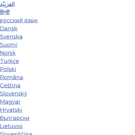
العَرَبِيَّة
हिन्दी
ру́сский язы́к
Dansk
Svenska
Suomi
Norsk
Türkçe
Polski
Româna
Ceština
Slovenský
Magyar
Hrvatski
български
Lietuvos
Slovenščina