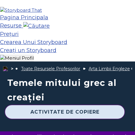
Pagina Principala
Resurse
Prețuri
Crearea Unui Storyboard
Creați un Storyboard
Toate Resursele Profesorilor
Arta Limbii Engleze
Temele mitului grec al
creației
ACTIVITATE DE COPIERE