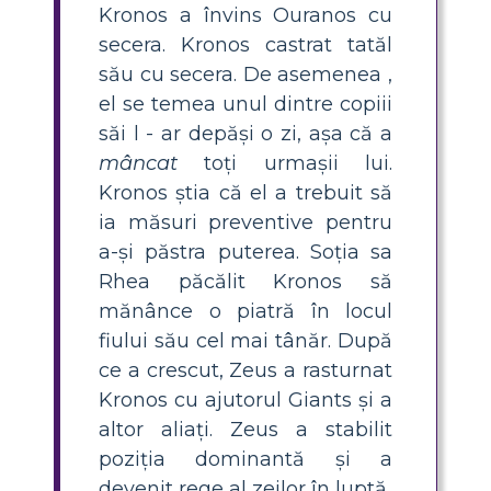
Kronos a învins Ouranos cu
secera. Kronos castrat tatăl
său cu secera. De asemenea ,
el se temea unul dintre copiii
săi l - ar depăși o zi, așa că a
mâncat
toți urmașii lui.
Kronos știa că el a trebuit să
ia măsuri preventive pentru
a-și păstra puterea. Soția sa
Rhea păcălit Kronos să
mănânce o piatră în locul
fiului său cel mai tânăr. După
ce a crescut, Zeus a rasturnat
Kronos cu ajutorul Giants și a
altor aliați. Zeus a stabilit
poziția dominantă și a
devenit rege al zeilor în luptă.