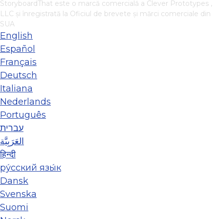
StoryboardThat este o marcă comercială a
Clever Prototypes ,
LLC
și înregistrată la Oficiul de brevete și mărci comerciale din
SUA
English
Español
Français
Deutsch
Italiana
Nederlands
Português
עברית
العَرَبِيَّة
हिन्दी
ру́сский язы́к
Dansk
Svenska
Suomi