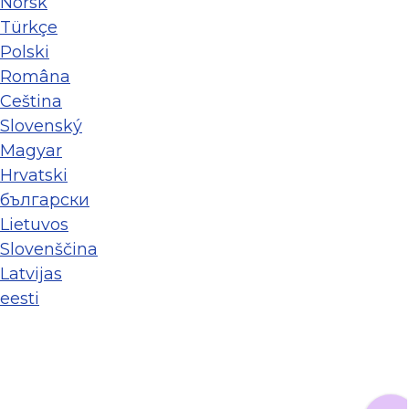
Norsk
Türkçe
Polski
Româna
Ceština
Slovenský
Magyar
Hrvatski
български
Lietuvos
Slovenščina
Latvijas
eesti