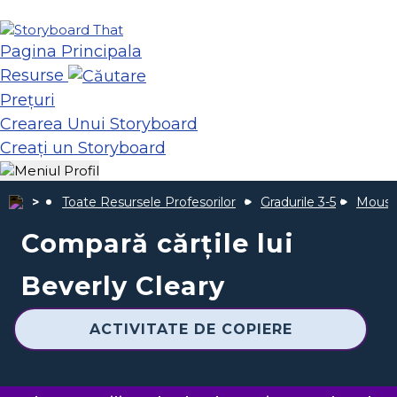
Pagina Principala
Resurse
Prețuri
Crearea Unui Storyboard
Creați un Storyboard
Toate Resursele Profesorilor
Gradurile 3-5
Mouse-
Compară cărțile lui
Beverly Cleary
ACTIVITATE DE COPIERE