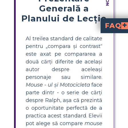
Generală a
Planului de Lecție
FAQ
Cum pot ajuta elevii să compare și s
"Șoarecele și motocicleta" cu alte cărți Beverly Clea
teme, decoruri, pe
. Să ilustreze fi
Care sunt câteva modalități e
includ utilizarea organizatorilor grafici
teme și decoruri
în "Șoarecele și motocicleta" și cărțile Ralph precum "Ralph S. Mouse" sau "Ralph Fugăritul".
Care este diferența dintre decorurile din "Șoarecele și motocicleta" și "Ralph S. Mous
are loc într-un hotel, în timp ce
are loc în principal într-o școală. Schimbarea decorului afectează tipurile de aventuri și
La ce elemente ale poveștii pot să se
personaje, deco
atunci când compară cărțile Beverly Cleary. Aceste elemente
între povești
Cum pot crea un s
, oferiți elevilor un șabl
cheie dintre cele dou
personajelor, decor
Al treilea standard de calitate
pentru „compara și contrast“
este axat pe compararea a
două cărți diferite de același
autor despre aceleași
personaje sau similare.
Mouse
-
ul și Motocicleta
face
parte dintr - o serie de cărți
despre Ralph, așa că prezintă
o oportunitate perfectă de a
practica acest standard. Elevii
pot alege să compare
mouse