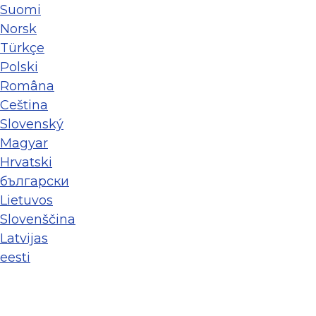
Suomi
Norsk
Türkçe
Polski
Româna
Ceština
Slovenský
Magyar
Hrvatski
български
Lietuvos
Slovenščina
Latvijas
eesti