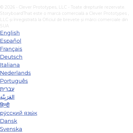
© 2026 - Clever Prototypes, LLC - Toate drepturile rezervate.
StoryboardThat este o marcă comercială a
Clever Prototypes ,
LLC
și înregistrată la Oficiul de brevete și mărci comerciale din
SUA
English
Español
Français
Deutsch
Italiana
Nederlands
Português
עברית
العَرَبِيَّة
हिन्दी
ру́сский язы́к
Dansk
Svenska