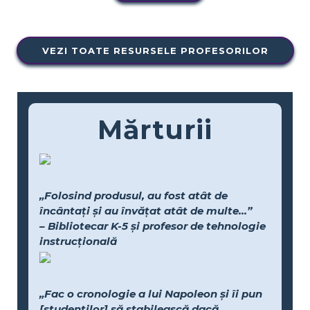
VEZI TOATE RESURSELE PROFESORILOR
Mărturii
„Folosind produsul, au fost atât de
încântați și au învățat atât de multe...”
– Bibliotecar K-5 și profesor de tehnologie
instrucțională
„Fac o cronologie a lui Napoleon și îi pun
[studenților] să stabilească dacă