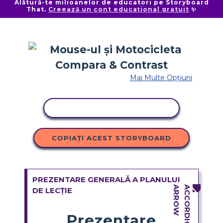
Alătură-te milioanelor de educatori pe Storyboard
That.
Creează un cont educațional gratuit
✨
Mai Multe Opțiuni
ACTIVITATE DE COPIERE
COPIAȚI ACEST STORYBOARD
PREZENTARE GENERALĂ A PLANULUI
DE LECȚIE
Prezentare