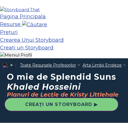
Pagina Principala
Resurse
Prețuri
Crearea Unui Storyboard
Creați un Storyboard
Toate Resursele Profesorilor
Arta Limbii Engleze
O mie de Splendid Suns
Khaled Hosseini
Planuri de Lecție de Kristy Littlehale
CREAȚI UN STORYBOARD ▶