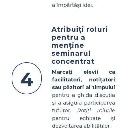
a împărtăși idei.
Atribuiți roluri
pentru a
menține
seminarul
concentrat
4
Marcați elevii ca
facilitatori, notițatori
sau păzitori ai timpului
pentru a ghida discuția
și a asigura participarea
tuturor.
Rotiți rolurile
pentru echitate și
dezvoltarea abilităților.