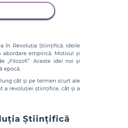
VIZUALIZAȚI
ACTIVITATEA
 în Revoluția Științifică. Ideile
o abordare empirică. Motivul și
e „Filozofi”. Aceste idei noi și
tă epocă.
n lung cât și pe termen scurt ale
 revoluției științifice, cât și a
uția Științifică