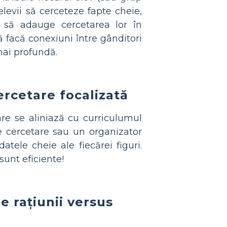
levii să cerceteze fapte cheie,
 să adauge cercetarea lor în
ă facă conexiuni între gânditori
mai profundă.
ercetare focalizată
care se aliniază cu curriculumul
 cercetare sau un organizator
atele cheie ale fiecărei figuri.
sunt eficiente!
e rațiunii versus