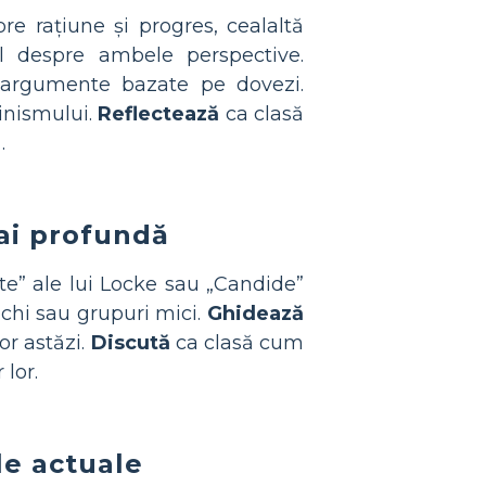
re rațiune și progres, cealaltă
l despre ambele perspective.
i argumente bazate pe dovezi.
minismului.
Reflectează
ca clasă
.
ai profundă
te” ale lui Locke sau „Candide”
echi sau grupuri mici.
Ghidează
or astăzi.
Discută
ca clasă cum
 lor.
le actuale