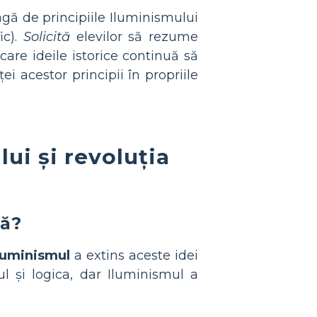
agă de principiile Iluminismului
ic).
Solicită
elevilor să rezume
are ideile istorice continuă să
ei acestor principii în propriile
ui și revoluția
că?
luminismul
a extins aceste idei
l și logica, dar Iluminismul a