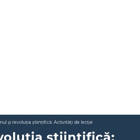
ul și revoluția științifică: Activități de lecție
oluția științifică: