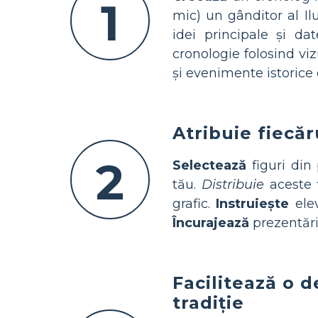
1
mic) un gânditor al Il
idei principale și da
cronologie folosind vizu
și evenimente istorice
Atribuie fiecăr
2
Selectează
figuri din 
tău.
Distribuie
aceste f
grafic.
Instruiește
elev
Încurajează
prezentări
Facilitează o 
tradiție