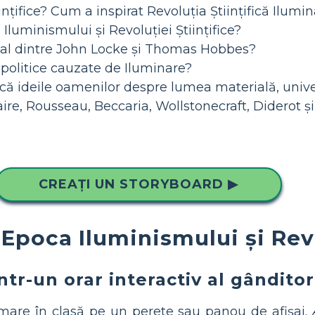
ințifice? Cum a inspirat Revoluția Științifică Ilumi
Iluminismului și Revoluției Științifice?
al dintre John Locke și Thomas Hobbes?
 politice cauzate de Iluminare?
ică ideile oamenilor despre lumea materială, uni
taire, Rousseau, Beccaria, Wollstonecraft, Diderot 
CREAȚI UN STORYBOARD ▶
Epoca Iluminismului și Revo
într-un orar interactiv al gândito
are în clasă pe un perete sau panou de afișaj.