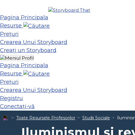
Pagina Principala
Resurse
Prețuri
Crearea Unui Storyboard
Creați un Storyboard
Pagina Principala
Resurse
Prețuri
Crearea Unui Storyboard
Registru
Conectați-vă
Toate Resursele Profesorilor
Studii Sociale
Iluminism
Iluminismul și rev