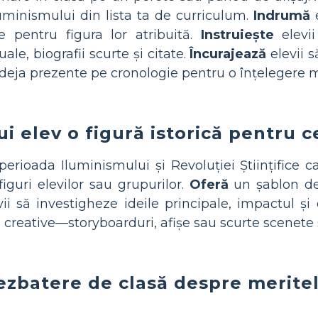
uminismului din lista ta de curriculum.
Indrumă
e
te pentru figura lor atribuită.
Instruiește
elevii
ale, biografii scurte și citate.
Încurajează
elevii s
 deja prezente pe cronologie pentru o înțelegere 
ui elev o figură istorică pentru c
perioada Iluminismului și Revoluției Științifice 
iguri elevilor sau grupurilor.
Oferă
un șablon de
ii să investigheze ideile principale, impactul și d
 creative—storyboarduri, afișe sau scurte scenete 
dezbatere de clasă despre meritel