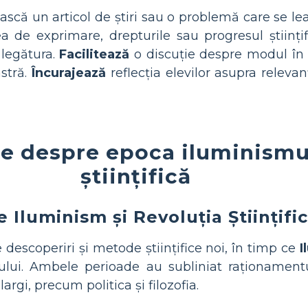
ască un articol de știri sau o problemă care se le
a de exprimare, drepturile sau progresul științif
 legătura.
Facilitează
o discuție despre modul în c
stră.
Încurajează
reflecția elevilor asupra relevanț
te despre epoca iluminismul
științifică
 Iluminism și Revoluția Științifi
descoperiri și metode științifice noi, în timp ce
I
mului. Ambele perioade au subliniat raționamentu
argi, precum politica și filozofia.