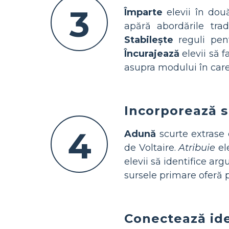
3
Împarte
elevii în două
apără abordările trad
Stabilește
reguli pent
Încurajează
elevii să f
asupra modului în car
Incorporează s
4
Adună
scurte extrase 
de Voltaire.
Atribuie
ele
elevii să identifice arg
sursele primare oferă p
Conectează ide