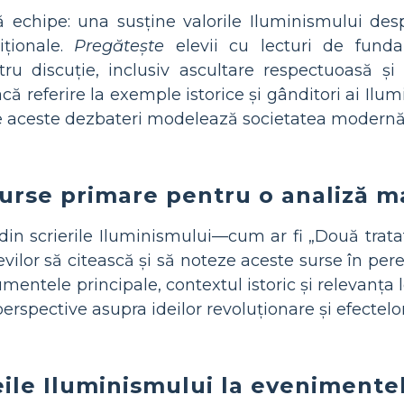
 echipe: una susține valorile Iluminismului desp
iționale.
Pregătește
elevii cu lecturi de funda
ru discuție, inclusiv ascultare respectuoasă ș
acă referire la exemple istorice și gânditori ai Ilu
e aceste dezbateri modelează societatea modernă
urse primare pentru o analiză m
din scrierile Iluminismului—cum ar fi „Două trata
vilor să citească și să noteze aceste surse în per
umentele principale, contextul istoric și relevanța l
erspective asupra ideilor revoluționare și efectelor
ile Iluminismului la evenimente