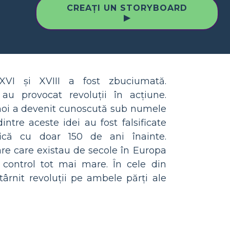
CREAȚI UN STORYBOARD
▶
 XVI și XVIII a fost zbuciumată.
au provocat revoluții în acțiune.
noi a devenit cunoscută sub numele
intre aceste idei au fost falsificate
ifică cu doar 150 de ani înainte.
re care existau de secole în Europa
control tot mai mare. În cele din
ârnit revoluții pe ambele părți ale