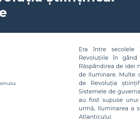
ie
Era între secolele
Revoluțiile în gând 
Răspândirea de idei 
de Iluminare. Multe d
de Revoluția științ
Sistemele de guverna
au fost supuse unui 
urmă, Iluminarea a st
Atlanticului.