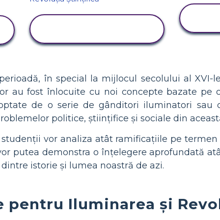
VIZUALIZAȚI
ACTIVITATEA
rioadă, în special la mijlocul secolului al XVI-lea
nilor au fost înlocuite cu noi concepte bazate pe 
adoptate de o serie de gânditori iluminatori sau d
blemelor politice, științifice și sociale din aceas
, studenții vor analiza atât ramificațiile pe terme
vor putea demonstra o înțelegere aprofundată atât a
 dintre istorie și lumea noastră de azi.
e pentru Iluminarea și Revol