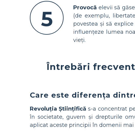
Provocă
elevii să găse
5
(de exemplu, libertate
povestea și să explice
influențeze lumea noa
vieți.
Întrebări frecven
Care este diferența dintre
Revoluția Științifică
s-a concentrat pe 
în societate, guvern și drepturile o
aplicat aceste principii în domenii mai l