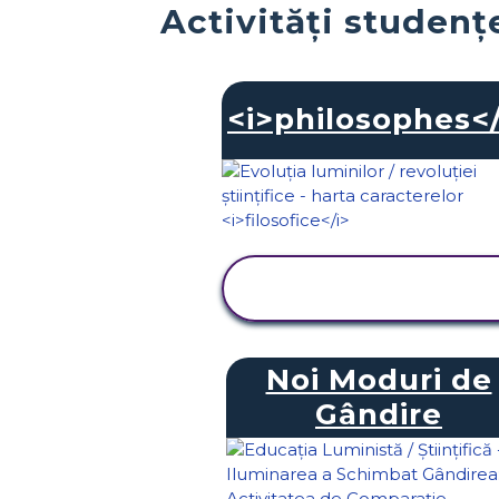
Activități studențe
<i>philosophes</
VIZUALIZAȚI
ACTIVITATEA
Noi Moduri de
Gândire