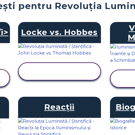
ști pentru Revoluția Luminil
V
i>
Locke vs. Hobbes
M
VIZUALIZAȚI
ACTIVITATEA
Reacţii
Biog