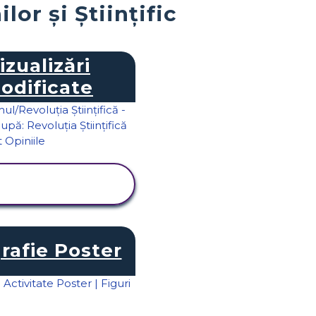
or și Științific
izualizări
odificate
VIZUALIZAȚI
ACTIVITATEA
rafie Poster