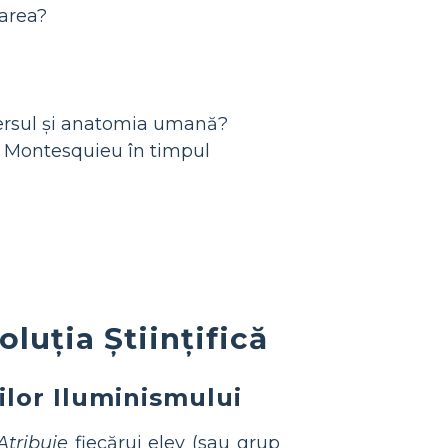
narea?
versul și anatomia umană?
și Montesquieu în timpul
luția Științifică
rilor Iluminismului
Atribuie
fiecărui elev (sau grup