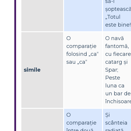
să-i
șoptească
„Totul
este bine!
O
O navă
comparație
fantomă,
folosind „ca“
cu fiecare
sau „ca“
catarg și
simile
Spar;
Peste
luna ca
un bar de
închisoar
O
Și
comparație
scânteia
între două
radiată,