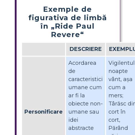
Exemple de
figurativa de limbă
în „Ride Paul
Revere“
DESCRIERE
EXEMPL
Acordarea
Vigilentul
de
noapte
caracteristici
vânt, așa
umane cum
cum a
ar fi la
mers;
obiecte non-
Târăsc di
Personificare
umane sau
cort în
idei
cort,
abstracte
Părând