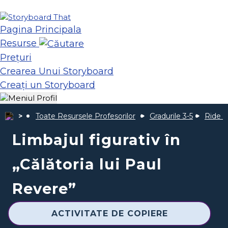
Pagina Principala
Resurse
Prețuri
Crearea Unui Storyboard
Creați un Storyboard
Toate Resursele Profesorilor
Gradurile 3-5
Ride P
Limbajul figurativ în
„Călătoria lui Paul
Revere”
ACTIVITATE DE COPIERE