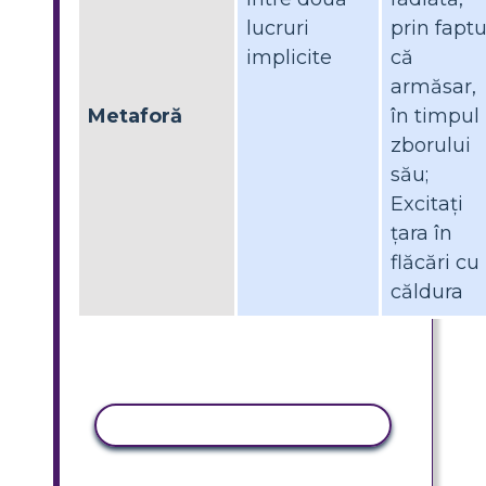
lucruri
prin faptu
implicite
că
armăsar,
Metaforă
în timpul
zborului
său;
Excitați
țara în
flăcări cu
căldura
ACTIVITATE DE COPIERE