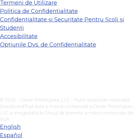
Termeni de Utilizare
Politica de Confidentialitate
Confidențialitate și Securitate Pentru Școli și
Studenți
Accesibilitate
Opțiunile Dvs. de Confidențialitate
© 2026 - Clever Prototypes, LLC - Toate drepturile rezervate.
StoryboardThat este o marcă comercială a
Clever Prototypes ,
LLC
și înregistrată la Oficiul de brevete și mărci comerciale din
SUA
English
Español