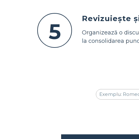
Revizuiește ș
5
Organizează o discuț
la consolidarea punct