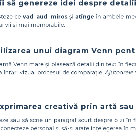
i să genereze idei despre detalii
listeze ce
vad
,
aud
,
miros
și
atinge
în ambele med
i vii și mai memorabile.
ilizarea unui diagram Venn pent
mă Venn mare și plasează detalii din text în fiec
 întări vizual procesul de comparație.
Ajutoarele 
xprimarea creativă prin artă sau 
treze sau să scrie un paragraf scurt despre o zi în
e conecteze personal și să-și arate înțelegerea în m