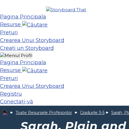
Pagina Principala
Resurse
Prețuri
Crearea Unui Storyboard
Creați un Storyboard
Pagina Principala
Resurse
Prețuri
Crearea Unui Storyboard
Registru
Conectați-vă
Toate Resursele Profesorilor
Gradurile 3-5
Sarah, Pla
Sarah, Plain and 