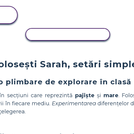
ACTIVITATE DE COPIERE
losești Sarah, setări simple
o plimbare de explorare în clasă
în secțiuni care reprezintă
pajiște
și
mare
. Fol
ii în fiecare mediu.
Experimentarea
diferențelor d
țelegerea.