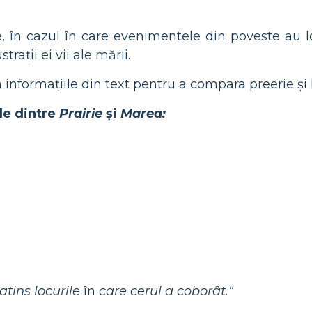
e, în cazul în care evenimentele din poveste au l
strații ei vii ale mării.
iza informațiile din text pentru a compara preerie și
le dintre
Prairie
și
Marea:
atins locurile
în
care cerul a coborât.“