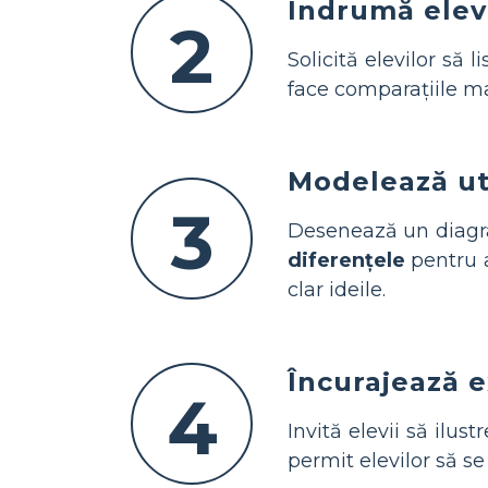
Îndrumă elevi
2
Solicită elevilor să 
face comparațiile ma
Modelează ut
3
Desenează un diagra
diferențele
pentru a
clar ideile.
Încurajează e
4
Invită elevii să ilus
permit elevilor să s