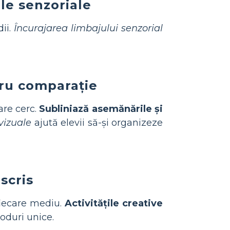
le senzoriale
ii.
Încurajarea limbajului senzorial
ru comparație
are cerc.
Subliniază asemănările și
vizuale
ajută elevii să-și organizeze
scris
 fiecare mediu.
Activitățile creative
oduri unice.