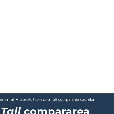
in și Tall
Sarah, Plain and Tall
compararea cadrelor
Tall
compararea