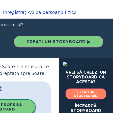
Înregistrați-vă ca persoană fizică
te o cometă?
CREAȚI UN STORYBOARD ▶
e Soare. Pe măsură ce
VREI SĂ CREEZI UN
dreptată spre Soare.
STORYBOARD CA
ACESTA?
e
CREAȚI UN
STORYBOARD
 PROPRIUL
ÎNCEARCĂ
BOARD
STORYBOARD