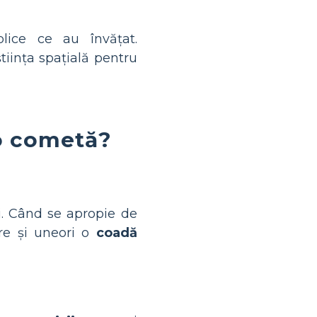
ice ce au învățat.
iința spațială pentru
 o cometă?
i. Când se apropie de
re și uneori o
coadă