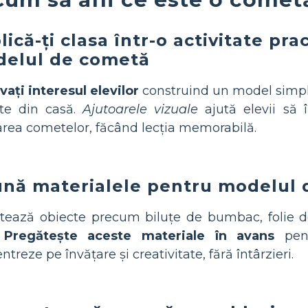
lică-ți clasa într-o activitate pra
elul de cometă
vați interesul elevilor
construind un model simpl
cte din casă.
Ajutoarele vizuale
ajută elevii să î
rea cometelor, făcând lecția memorabilă.
nă materialele pentru modelul
tează obiecte precum biluțe de bumbac, folie de 
.
Pregătește aceste materiale în avans
pent
ntreze pe învățare și creativitate, fără întârzieri.