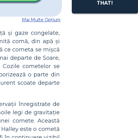
THAT!
Mai Multe Opțiuni
ță și gaze congelate,
mită comă, din apă și
ură ce cometa se mișcă
mai departe de Soare,
. Cozile cometelor se
porizează o parte din
curent scoate departe
rvații înregistrate de
ile legi de gravitație
 unei comete. Această
 Halley este o cometă
i în continuare vizibil