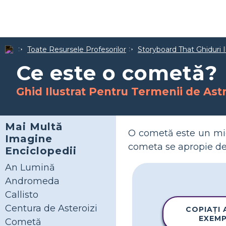
Toate Resursele Profesorilor
Storyboard That Ghiduri I
Ce este o cometă?
Ghid Ilustrat Pentru Termenii de As
Mai Multă
O cometă este un mic
Imagine
cometa se apropie de 
Enciclopedii
An Lumină
Andromeda
Callisto
Centura de Asteroizi
COPIAȚI
EXEM
Cometă