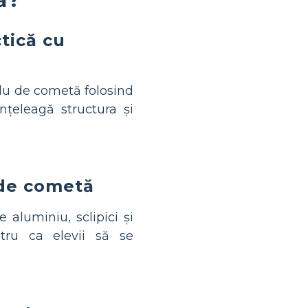
ctică cu
u de cometă folosind
nțeleagă structura și
 de cometă
aluminiu, sclipici și
ru ca elevii să se