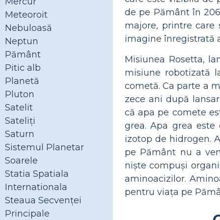
Mercur
de pe Pământ în 2061
Meteoroit
majore, printre care 
Nebuloasă
imagine înregistrată 
Neptun
Pământ
Misiunea Rosetta, la
Pitic alb
misiune robotizată 
Planetă
cometă. Ca parte a mis
Pluton
zece ani după lansar
Satelit
că apa pe comete es
Sateliţi
grea. Apa grea este 
Saturn
izotop de hidrogen. A
Sistemul Planetar
pe Pământ nu a veni
Soarele
niște compuși organic
Statia Spatiala
aminoacizilor. Amino
Internationala
pentru viața pe Pămâ
Steaua Secvenței
Principale