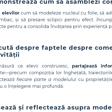
onstrează cum să asamblezi c
 elevilor
cum să modeleze nucleul cu folie, să a
mbac, și să presare sclipici pentru efect.
Încura
cte pentru a consolida învățarea prin experiență pr
cută despre faptele despre come
vității
ăsură ce elevii construiesc,
partajează info
e—precum compoziția lor înghețată, traiectoriile
tează fiecare parte a modelului
cu proprietățil
u o înțelegere mai profundă.
șează și reflectează asupra mode