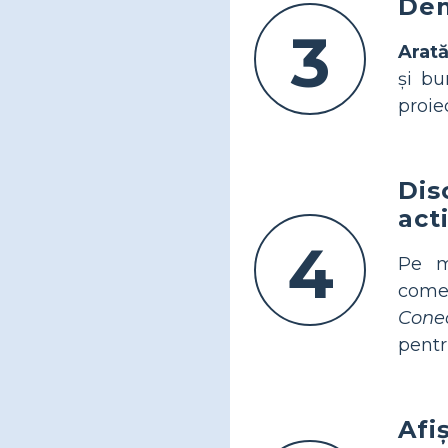
Dem
3
Arată
și bu
proie
Dis
acti
4
Pe m
comet
Conec
pentr
Afi