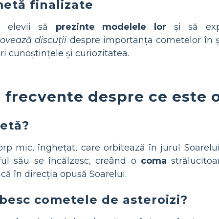
etă finalizate
tă elevii să
prezinte modelele lor
și să expl
vează discuții
despre importanța cometelor în șt
ri cunoștințele și curiozitatea.
i frecvente despre ce este
metă?
rp mic, înghețat, care orbitează în jurul Soarelu
ful său se încălzesc, creând o
coma
strălucitoa
ică în direcția opusă Soarelui.
esc cometele de asteroizi?