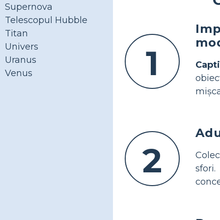
Supernova
Telescopul Hubble
Imp
Titan
mod
Univers
1
Uranus
Capti
Venus
obie
mișca
Adu
2
Colec
sfori
conce