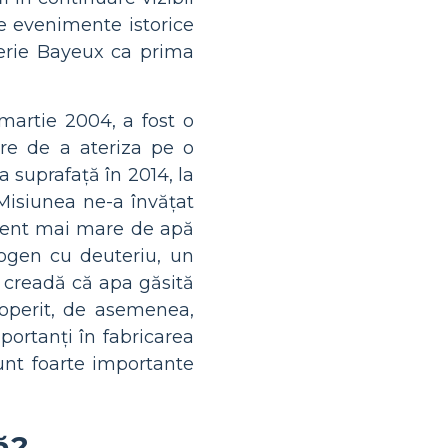
e evenimente istorice
ițerie Bayeux ca prima
martie 2004, a fost o
re de a ateriza pe o
a suprafață în 2014, la
Misiunea ne-a învățat
cent mai mare de apă
rogen cu deuteriu, un
ă creadă că apa găsită
operit, de asemenea,
portanți în fabricarea
unt foarte importante
ă?