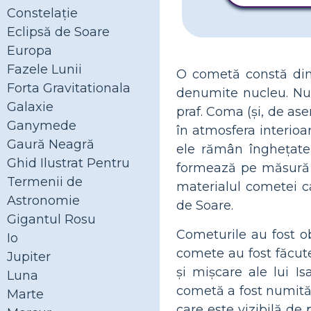
Constelaţie
Eclipsă de Soare
Europa
Fazele Lunii
O cometă constă dint
Forta Gravitationala
denumite nucleu. Nuc
Galaxie
praf. Coma (și, de as
Ganymede
în atmosfera interio
Gaură Neagră
ele rămân înghețate 
Ghid Ilustrat Pentru
formează pe măsură c
Termenii de
materialul cometei c
Astronomie
de Soare.
Gigantul Rosu
Cometurile au fost ob
Io
comete au fost făcute
Jupiter
și mișcare ale lui I
Luna
cometă a fost numită
Marte
care este vizibilă de 