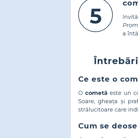
com
5
Invi
Promo
a întă
Întrebăr
Ce este o co
O
cometă
este un co
Soare, gheața și pra
strălucitoare care ind
Cum se deoseb