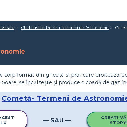
lustrate
Ghid Ilustrat Pentru Termenii de Astronomie
Ce es
tronomie
 corp format din gheață și praf care orbitează p
Soare, se încălzește și produce o coadă de gaz în
Cometă- Termeni de Astronomi
 ACEST
CREAȚI-VĂ
— SAU —
PLU
STORY