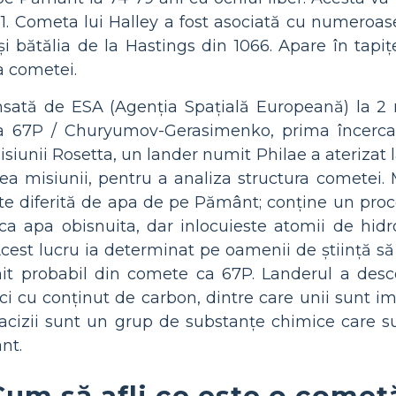
. Cometa lui Halley a fost asociată cu numeroas
și bătălia de la Hastings din 1066. Apare în tap
a cometei.
nsată de ESA (Agenția Spațială Europeană) la 2 
la 67P / Churyumov-Gerasimenko, prima încerca
iunii Rosetta, un lander numit Philae a aterizat l
ea misiunii, pentru a analiza structura cometei. 
te diferită de apa de pe Pământ; conține un pro
ca apa obisnuita, dar inlocuieste atomii de hid
cest lucru ia determinat pe oamenii de știință s
t probabil din comete ca 67P. Landerul a desc
i cu conținut de carbon, dintre care unii sunt im
acizii sunt un grup de substanțe chimice care s
nt.
Cum să afli ce este o comet