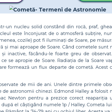
r-un nucleu solid constând din rocă, praf, ghea
leul este înconjurat de o atmosferă subțire, nu
emenea, cozile) pot fi iluminați de Soare, pe măs
ară și mai aproape de Soare. Când cometele sunt 
și inactive, făcându-le foarte greu de observat
e se apropie de Soare. Radiația de la Soare va
are formează un flux departe de cometă. Acest 
servate de mii de ani. Unele dintre primele obse
 de astronomii chinezi. Edmond Halley a folosit no
saac Newton pentru a prezice corect reapariția
 după el câștigând numele 1p / Halley. Cometa lui
pe Pământ la 74-79 ani cu ochiul liber. Acesta va f