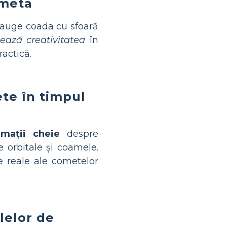
ometa
dauge coada cu sfoară
jează creativitatea
în
actică.
te în timpul
rmații cheie
despre
 orbitale și coamele.
e reale ale cometelor
lelor de