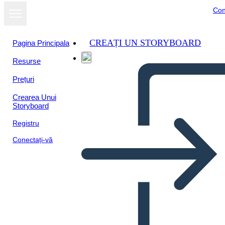
Con
CREAȚI UN STORYBOARD
Pagina Principala
Resurse
Vizualizați ca
Prețuri
prezentare de
diapozitive
Crearea Unui
Storyboard
Registru
Conectați-vă