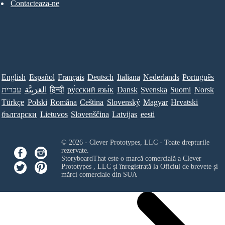
Contacteaza-ne
English
Español
Français
Deutsch
Italiana
Nederlands
Português
עברית
العَرَبِيَّة
हिन्दी
ру́сский язы́к
Dansk
Svenska
Suomi
Norsk
Türkçe
Polski
Româna
Ceština
Slovenský
Magyar
Hrvatski
български
Lietuvos
Slovenščina
Latvijas
eesti
© 2026 - Clever Prototypes, LLC - Toate drepturile
rezervate.
StoryboardThat este o marcă comercială a
Clever
Prototypes , LLC
și înregistrată la Oficiul de brevete și
mărci comerciale din SUA