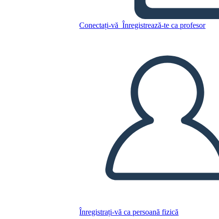
Conectați-vă
Înregistrează-te ca profesor
La inteligencia emocional -
Daniel Goleman
Copiați acest Storyboard
CREAȚI UN STORYBOARD
REDAȚI PREZENTAREA DE DIAPOZITIVE
CITESTE-MI
Înregistrați-vă ca persoană fizică